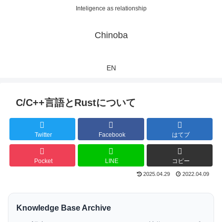
Inteligence as relationship
Chinoba
EN
C/C++言語とRustについて
Twitter
Facebook
はてブ
Pocket
LINE
コピー
2025.04.29
2022.04.09
Knowledge Base Archive