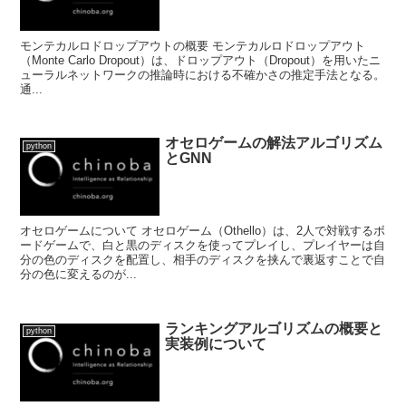
モンテカルロドロップアウトの概要 モンテカルロドロップアウト
（Monte Carlo Dropout）は、ドロップアウト（Dropout）を用いたニ
ューラルネットワークの推論時における不確かさの推定手法となる。
通...
オセロゲームの解法アルゴリズム
python
とGNN
オセロゲームについて オセロゲーム（Othello）は、2人で対戦するボ
ードゲームで、白と黒のディスクを使ってプレイし、プレイヤーは自
分の色のディスクを配置し、相手のディスクを挟んで裏返すことで自
分の色に変えるのが...
ランキングアルゴリズムの概要と
python
実装例について