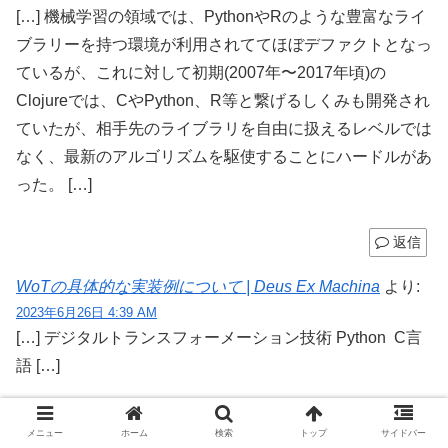
[…] 機械学習の領域では、PythonやRのような豊富なライ
ブラリーを持つ環境が利用されててほぼデファクトとなっ
ているが、これに対して初期(2007年〜2017年頃)の
Clojureでは、CやPython、R等と繋げるしくみも開発され
ていたが、相手先のライブラリを自由に扱えるレベルでは
なく、最新のアルゴリズムを駆使することにハードルがあ
った。 […]
返信
WoTの具体的な実装例について | Deus Ex Machina
より:
2023年6月26日 4:39 AM
[…] デジタルトランスフォーメーション技術 Python C言
語 […]
返信
メニュー
ホーム
検索
トップ
サイドバー