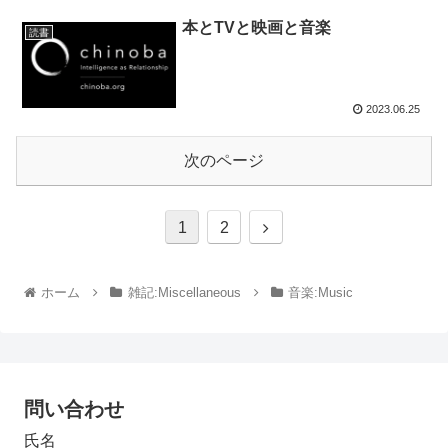
本とTVと映画と音楽
読書
2023.06.25
次のページ
1
2
ホーム
雑記:Miscellaneous
音楽:Music
問い合わせ
氏名