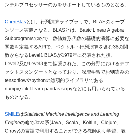
ンテルプロセッサーのみをサポートしているものとなる。
OpenBlas
とは、行列演算ライブラリで、BLASのオープ
ンソース実装となる。BLASとは、Basic Linear Algebra
Subprogramsの略で、数値線形代数の基礎的演算に必要な
関数を定義するAPIで、ベクトル・行列演算を含む38の関
数からなるLevel1 BLASが1979年に発表された後、
Level2及びLevel3まで拡張された、この分野におけるデフ
ァクトスタンダートとなっており、深層学習でお馴染みの
tensorflowやpythonの総額的ライブラリである
numpy,scikit-learn,pandas,scipyなどにも用いられている
ものとなる。
SMILE
は
Statistical Machine Intelligence and Learning
Engine
の略でJava系(Java、Scala、Koltlin、Clojure、
Grrovy)の言語で利用することができる教師あり学習、教