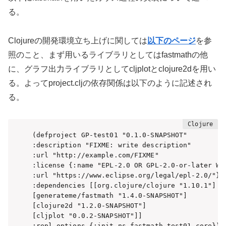
る。
Clojureの開発環境立ち上げに関しては
以下のページ
を参
照のこと、まず用いるライブラリとしてはfastmathの他
に、グラフ出力ライブラリとしてcljplotとclojure2dを用い
る。よってproject.cljの依存関係は以下のように記述され
る。
(defproject GP-test01 "0.1.0-SNAPSHOT"

:description "FIXME: write description"

:url "http://example.com/FIXME"

:license {:name "EPL-2.0 OR GPL-2.0-or-later WIT
:url "https://www.eclipse.org/legal/epl-2.0/"}

:dependencies [[org.clojure/clojure "1.10.1"]

[generateme/fastmath "1.4.0-SNAPSHOT"]

[clojure2d "1.2.0-SNAPSHOT"]

[cljplot "0.0.2-SNAPSHOT"]]

:repl-options {:init-ns fastmath-test01.core})