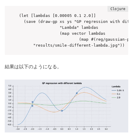
(let [lambdas [0.00005 0.1 2.0]]

  (save (draw-gp xs ys "GP regression with diffe
                 "Lambda" lambdas 

                 (map vector lambdas 

                         (map #(reg/gaussian-pro
      "results/smile-different-lambda.jpg"))
結果は以下のようになる。