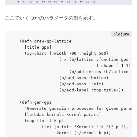
ここでいくつかのパラメータの例を示す。
(defn draw-gp-lattice

  [title gps]

  (xy-chart {:width 700 :height 500}

                (-> (b/lattice :function gps {:d
                               {:shape [-1 1] :g
                    (b/add-series (b/lattice :s
                (b/add-axes :bottom)

                (b/add-axes :left)

                (b/add-label :top title)))

(defn gen-gps

  "Generate gaussian processes for given paramet
  [lambdas kernels kernel-params]

  (map (fn [l k p]

         (let [n (str "Kernel: " k "(" p "), lam
               kernel (k/kernel k p)]
