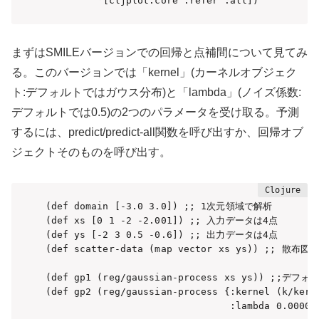
         '[cljplot.core :refer :all])
まずはSMILEバージョンでの回帰と点補間について見てみ
る。このバージョンでは「kernel」(カーネルオブジェク
ト:デフォルトではガウス分布)と「lambda」(ノイズ係数:
デフォルトでは0.5)の2つのパラメータを受け取る。予測
するには、predict/predict-all関数を呼び出すか、回帰オブ
ジェクトそのものを呼び出す。
(def domain [-3.0 3.0]) ;; 1次元領域で解析

(def xs [0 1 -2 -2.001]) ;; 入力データは4点

(def ys [-2 3 0.5 -0.6]) ;; 出力データは4点

(def scatter-data (map vector xs ys)) ;; 散布図
(def gp1 (reg/gaussian-process xs ys)) ;;
(def gp2 (reg/gaussian-process {:kernel (k/kerne
                                :lambda 0.