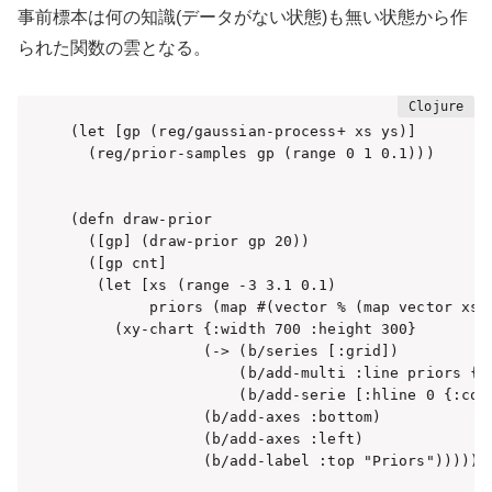
事前標本は何の知識(データがない状態)も無い状態から作
られた関数の雲となる。
(let [gp (reg/gaussian-process+ xs ys)]

  (reg/prior-samples gp (range 0 1 0.1)))

(defn draw-prior

  ([gp] (draw-prior gp 20))

  ([gp cnt]

   (let [xs (range -3 3.1 0.1)

         priors (map #(vector % (map vector xs (
     (xy-chart {:width 700 :height 300}

               (-> (b/series [:grid])

                   (b/add-multi :line priors {}
                   (b/add-serie [:hline 0 {:colo
               (b/add-axes :bottom)

               (b/add-axes :left)

               (b/add-label :top "Priors")))))
