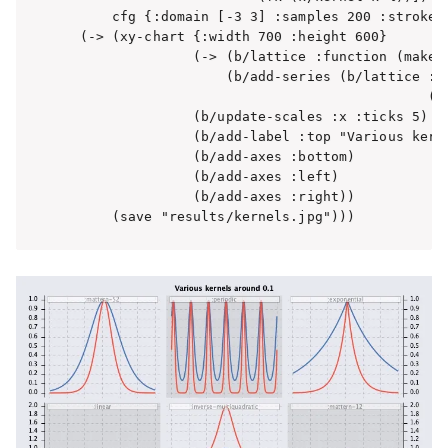
      cfg {:domain [-3 3] :samples 200 :stroke {
  (-> (xy-chart {:width 700 :height 600}

                (-> (b/lattice :function (make-d
                    (b/add-series (b/lattice :fu
                                             (a
                (b/update-scales :x :ticks 5)

                (b/add-label :top "Various kerne
                (b/add-axes :bottom)

                (b/add-axes :left)

                (b/add-axes :right))

      (save "results/kernels.jpg")))