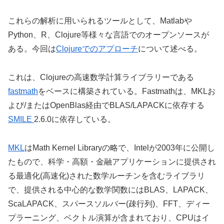
これらの解析に用いられるツールとして、Matlabや
Python、R、Clojure等様々な言語でのオープンソースが
ある。今回は
Clojureでのアプローチ
について述べる。
これは、Clojureの高速数学計算ライブラリーである
fastmath
をベースに構築されている。
Fastmathは、
MKLお
よび/またはOpenBlas経由でBLAS/LAPACKに依存する
SMILE
2.6.0に依存している。
MKL
はMath Kernel Libraryの略で、Intelが2003年に公開し
たもので、科学・高額・金融アプリケーションに提供され
る最適化(高速化)された数学ルーチンを含むライブラリ
で、提供される中心的な数学関数にはBLAS、LAPACK、
ScaLAPACK、スパースソルバー(疎行列)、FFT、ディー
プラーニング、ベクトル演算が含まれており、CPUはイ