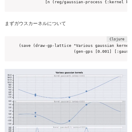
           [n (reg/gaussian-process {:kernel ke
まずガウスカーネルについて
(save (draw-gp-lattice "Various gaussian kernels
                       (gen-gps [0.001] [:gauss