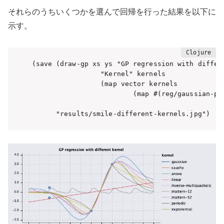
それらのうちいくつかを選んで回帰を行った結果を以下に
示す。
(save (draw-gp xs ys "GP regression with differe
                 "Kernel" kernels 

                 (map vector kernels 

                         (map #(reg/gaussian-pro
                                               
      "results/smile-different-kernels.jpg")