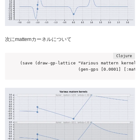
次にmatternカーネルについて
(save (draw-gp-lattice "Various mattern kernels"
                       (gen-gps [0.0001] [:matt