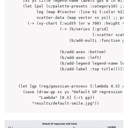
  [xs ys title legend-name labels gps & [h w]]

  (let [pal (c/palette-presets :category10) ;; u
        leg (map #(vector :line %1 {:color %2}) 
        scatter-data (map vector xs ys)] ;; prep
    (-> (xy-chart {:width (or w 700) :height (or
                  (-> (b/series [:grid]

                                [:scatter scatte
                      (b/add-multi :function gps
                                                
                  (b/add-axes :bottom)

                  (b/add-axes :left)

                  (b/add-legend legend-name leg)
                  (b/add-label :top title)))))
(let [gp (reg/gaussian-process {:lambda 0.5} xs 
  (save (draw-gp xs ys "Default GP regression wi
         "Lambda" [0.5] {:r1 gp})

      "results/default-smile.jpg"))