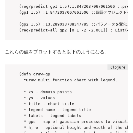
(reg/predict gp1 1.5);1.8472037067061506
(gp1 1.5) ;1.8472037067061506 ;;回帰オブジェクト
(gp2 1.5) ;13.289038788347785 ;;パラメータを変
(reg/predict-all gp2 [0 1 -2 -2.001]) ; 
List
(4)
これらの値をプロットすると以下のようになる。
(defn draw-gp

  "Draw multi function chart with legend.

  * xs - domain points

  * ys - values

  * title - chart title

  * legend-name - legend title

  * labels - legend labels

  * gps - map of gaussian processes to visualize
  * h, w - optional height and width of the char