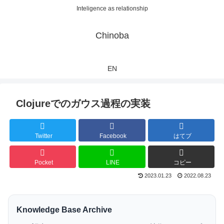
Inteligence as relationship
Chinoba
EN
Clojureでのガウス過程の実装
Twitter
Facebook
はてブ
Pocket
LINE
コピー
2023.01.23
2022.08.23
Knowledge Base Archive