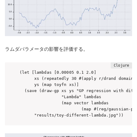
ラムダパラメータの影響を評価する。
(let [lambdas [0.00005 0.1 2.0]

      xs (repeatedly 30 #(apply r/drand domain))
      ys (map toyfn xs)]

  (save (draw-gp xs ys "GP regression with diffe
                 "Lambda" lambdas 

                 (map vector lambdas 

                         (map #(reg/gaussian-pro
      "results/toy-different-lambda.jpg"))