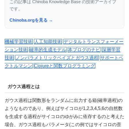
この記事は Chinoba Knowledge Base の技術アーカイブ
です。
Chinoba.orgを見る →
機械学習技術
人工知能技術
デジタルトランスフォーメー
ション技術
確率的生成モデル
本ブログのナビ
深層学習
技術
ノンパラメトリックベイズとガウス過程
サポートベ
クトルマシン
Clojureと関数プログラミング
ガウス過程とは
ガウス過程は関数形をランダムに出力する箱(確率過程)の
ようなものであり、例えばサイコロが1,2,3,4,5,6の自然数
を生成する過程がサイコロのゆがみに依存するのと考えた
場合、ガウス過程もパラメータ(この例ではサイコロの歪