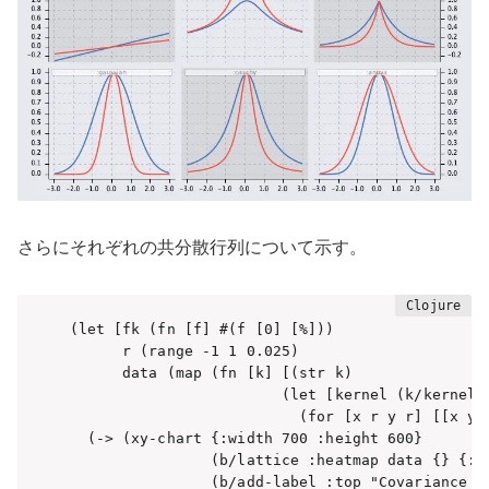
さらにそれぞれの共分散行列について示す。
(let [fk (fn [f] #(f [0] [%]))

      r (range -1 1 0.025)

      data (map (fn [k] [(str k)

                        (let [kernel (k/kernel k
                          (for [x r y r] [[x y] 
  (-> (xy-chart {:width 700 :height 600}

                (b/lattice :heatmap data {} {:la
                (b/add-label :top "Covariance ma