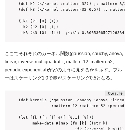
(def k2 (k/kernel :mattern-32)) ;; mattern 3/2 k
(def k3 (k/kernel :mattern-32 0.5)) ;; mat
{:k1 (k1 [0] [1])

 :k2 (k2 [0] [1])

 :k3 (k3 [0] [1])}  ;
{
:k1
: 
0.6065306597126334
, 
ここでそれぞれのカーネル関数(gaussian, cauchy, anova,
linear, inverse-multiquadratic, mattern-12, mattern-52,
periodic,exponential)がどのように見えるかを示す。ブル
ーはスケーリング1.0で赤がスケーリング0.5となる。
(def kernels [:gaussian :cauchy :anova :linear :
              :mattern-12 :mattern-52 :periodic 
(let [fk (fn [f] #(f [0.1] [%]))

      make-data #(map (fn [k] [(str k)

                        (fk (k/kernel k %))]) ke