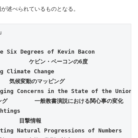
例が述べられているものとなる。
」

e Six Degrees of Kevin Bacon

        ケビン・ベーコンの6度
g Climate Change

ging Concerns in the State of the Union A
htings

ting Natural 
Progressions of Numbers
