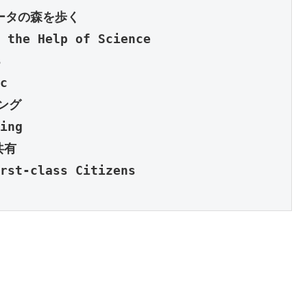
 the Help of Science

c

ing

rst-class Citizens
