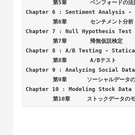
Chapter 6 : Sentiment Analysis - 
Chapter 7 : Null Hypothesis Test 
Chapter 8 : A/B Testing - 
Statica
Chapter 9 : Analyzing 
Social Data
Chapter 10 : 
Modeling Stock 
Data

　　　　　第10章     ストックデータの