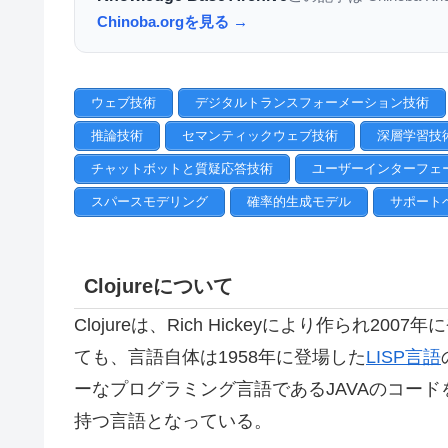
Chinoba.orgを見る →
ウェブ技術
デジタルトランスフォーメーション技術
推論技術
セマンティックウェブ技術
深層学習技
チャットボットと質疑応答技術
ユーザーインターフェ
スパースモデリング
確率的生成モデル
サポート
Clojureについて
Clojureは、Rich Hickeyにより作られ
ても、言語自体は1958年に登場した
LISP言語
ーなプログラミング言語であるJAVAのコー
持つ言語となっている。