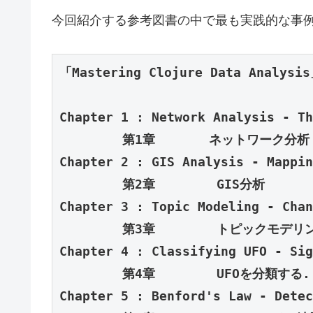
今回紹介する参考図書の中で最も実践的な事
「Mastering Clojure Data Analysis
Chapter 1 : Network Analysis -
Th
　　　　　第1章       ネットワーク分析 
Chapter 2 : GIS Analysis - 
Mappin
Chapter 3 : Topic Modeling - 
Chan
Chapter 4 : 
Classifying UFO - 
Sig
Chapter 5 : Benford's Law - 
Detec