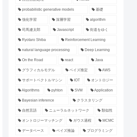
probabilistic generative models
基礎
強化学習
深層学習
algorithm
司馬遼太郎
Javascript
街道をゆく
Ryotaro Shiba
Reinforcement Learning
natural language processing
Deep Learning
On the Road
react
Java
グラフィカルモデル
ベイズ推定
AWS
サポートベクトルマシン
IOT
オントロジー
Algorithms
pyhton
SVM
Application
Bayesian inference
クラスタリング
自然言語
ニューラルネットワーク
類似性
オントロジーマッチング
ガウス過程
MCMC
データベース
ベイズ推論
プログラミング