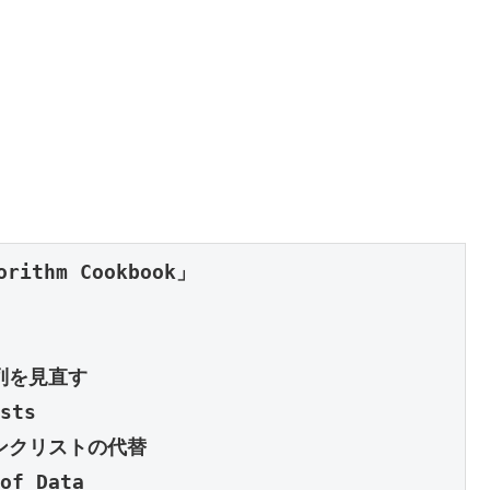
orithm Cookbook」

sts

of Data
