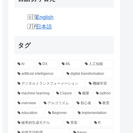
English
日本語
タグ
AI
DX
ML
人工知能
artificial intelligence
digital transformation
デジタルトランスフォーメーション
機械学習
machine learning
Clojure
概要
python
overview
アルゴリズム
初心者
教育
education
Beginner
Implementation
確率的生成モデル
実装
R
自然言語処理
Keras