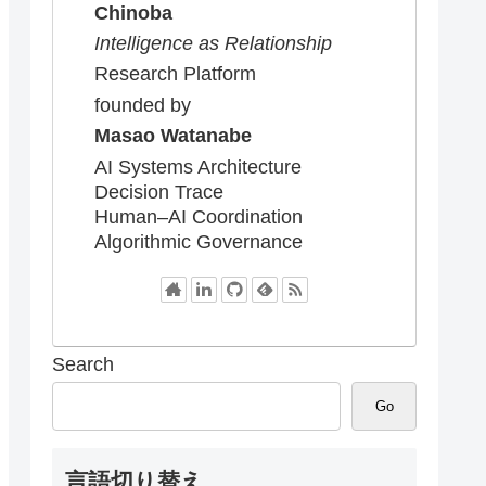
Chinoba
Intelligence as Relationship
Research Platform
founded by
Masao Watanabe
AI Systems Architecture
Decision Trace
Human–AI Coordination
Algorithmic Governance
Search
Go
言語切り替え