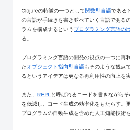
Clojureの特徴の一つとして
関数型言語
である
の言語が手続きを書き並べていく言語である
ラムを構成するという
プログラミング言語の
る。
プログラミング言語の開発の視点の一つに再
た
オブジェクト指向型言語
もそのような観点
るというアイデアは更なる再利用性の向上を
また、
REPL
と呼ばれるコードを書きながらそ
を低減し、コード生成の効率化をもたらす。更
プログラムの自動生成を含めた人工知能技術