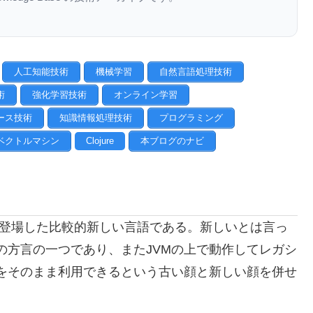
人工知能技術
機械学習
自然言語処理技術
術
強化学習技術
オンライン学習
ース技術
知識情報処理技術
プログラミング
ベクトルマシン
Clojure
本ブログのナビ
2007年に登場した比較的新しい言語である。新しいとは言っ
の方言の一つであり、またJVMの上で動作してレガシ
ドをそのまま利用できるという古い顔と新しい顔を併せ