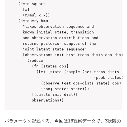
(defn square 

  [x]

  (m/mul x x))

(defquery hmm

  "takes observation sequence and

  known initial state, transition,

  and observation distributions and

  returns posterior samples of the 

  joint latent state sequence"

  [observations init-dist trans-dists obs-dists]
    (reduce 

      (fn [states obs]

        (let [state (sample (get trans-dists

                                 (peek states)))
          (observe (get obs-dists state) obs)

          (conj states state)))

      [(sample init-dist)]

      observations))
パラメータを記述する。今回は16観察データで、3状態の