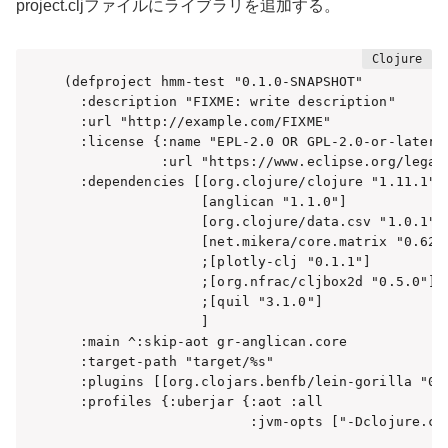
project.cljファイルにライブラリを追加する。
(defproject hmm-test "0.1.0-SNAPSHOT"

  :description "FIXME: write description"

  :url "http://example.com/FIXME"

  :license {:name "EPL-2.0 OR GPL-2.0-or-later W
            :url "https://www.eclipse.org/legal/
  :dependencies [[org.clojure/clojure "1.11.1"]

                 [anglican "1.1.0"]

                 [org.clojure/data.csv "1.0.1"]

                 [net.mikera/core.matrix "0.62.0
                 ;[plotly-clj "0.1.1"]

                 ;[org.nfrac/cljbox2d "0.5.0"]

                 ;[quil "3.1.0"]

                 ]

  :main ^:skip-aot gr-anglican.core

  :target-path "target/%s"

  :plugins [[org.clojars.benfb/lein-gorilla "0.6
  :profiles {:uberjar {:aot :all

                       :jvm-opts ["-Dclojure.co