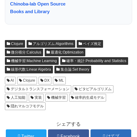
Chinoba-lab Open Source
Books and Library
Clojure
アルゴリズム:Algorithms
ベイズ推定
微分積分:Calculus
最適化:Optimization
機械学習:Machine Learning
確率・統計:Probability and Statistics
線形代数:Linear Algebra
集合論:Set theory
AI
Clojure
DX
ML
デジタルトランスフォーメーション
ビタビアルゴリズム
人工知能
実装
機械学習
確率的生成モデル
隠れマルコフモデル
シェアする
Twitter
Facebook
はてブ