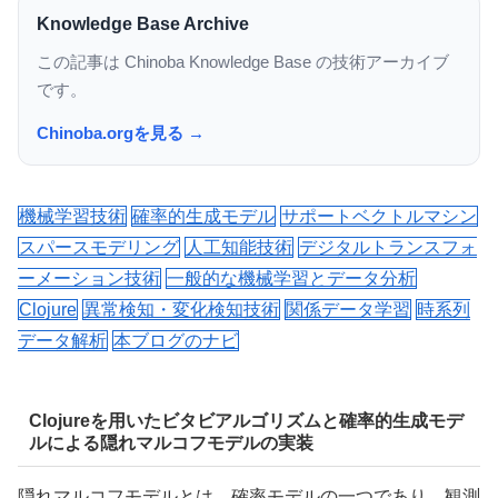
Knowledge Base Archive
この記事は Chinoba Knowledge Base の技術アーカイブ
です。
Chinoba.orgを見る →
機械学習技術
確率的生成モデル
サポートベクトルマシン
スパースモデリング
人工知能技術
デジタルトランスフォ
ーメーション技術
一般的な機械学習とデータ分析
Clojure
異常検知・変化検知技術
関係データ学習
時系列
データ解析
本ブログのナビ
Clojureを用いたビタビアルゴリズムと確率的生成モデ
ルによる隠れマルコフモデルの実装
隠れマルコフモデルとは、確率モデルの一つであり、観測