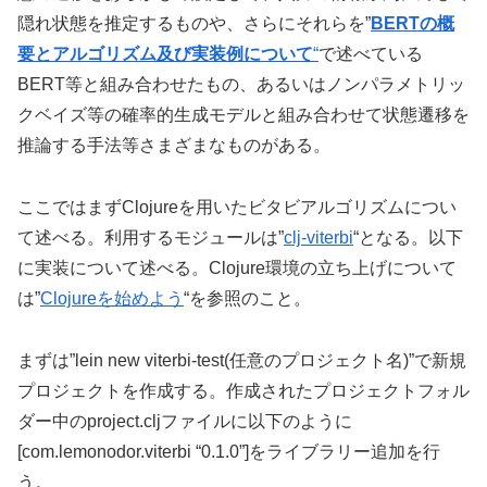
隠れ状態を推定するものや、さらにそれらを
”
BERTの概
要とアルゴリズム及び実装例について
“
で述べている
BERT等と組み合わせたもの、あるいはノンパラメトリッ
クベイズ等の確率的生成モデルと組み合わせて状態遷移を
推論する手法等さまざまなものがある。
ここではまずClojureを用いたビタビアルゴリズムについ
て述べる。利用するモジュールは”
clj-viterbi
“となる。以下
に実装について述べる。Clojure環境の立ち上げについて
は”
Clojureを始めよう
“を参照のこと。
まずは”lein new viterbi-test(任意のプロジェクト名)”で新規
プロジェクトを作成する。作成されたプロジェクトフォル
ダー中のproject.cljファイルに以下のように
[com.lemonodor.viterbi “0.1.0”]をライブラリー追加を行
う。