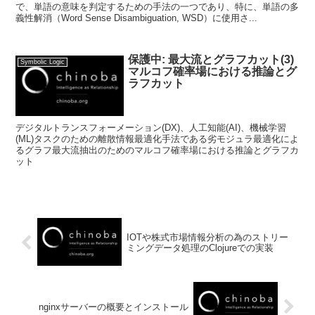
で、単語の意味を判定するための手法の一つであり、特に、単語の多
義性解消（Word Sense Disambiguation, WSD）に使用さ...
保護中: 最大流とグラフカット(3)
Symbolic Logic
マルコフ確率場における推論とグ
ラフカット
デジタルトランスフォーメーション(DX)、人工知能(AI)、機械学習
(ML)タスクのための離散情報最適化手法である劣モジュラ最適化によ
るグラフ最大流抽出のためのマルコフ確率場における推論とグラフカ
ット
IOTや株式市場情報分析の為のストリー
ミングデータ処理のClojureでの実装
nginxサーバーの概要とインストール