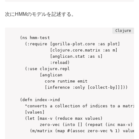
次にHMMのモデルを記述する。
(ns hmm-test

  (:require [gorilla-plot.core :as plot]

            [clojure.core.matrix :as m]

            [anglican.stat :as s]

            :reload)

  (:use clojure.repl

        [anglican 

          core runtime emit 

          [inference :only [collect-by]]]))

(defn index->ind 

  "converts a collection of indices to a matrix 
  [values]

  (let [max-v (reduce max values)

        zero-vec (into [] (repeat (inc max-v) 0)
    (m/matrix (map #(assoc zero-vec % 1) values)