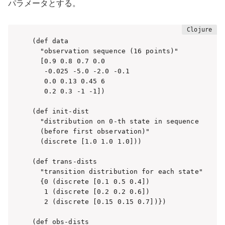
パラメータとする。
(def data 

  "observation sequence (16 points)"

  [0.9 0.8 0.7 0.0 

   -0.025 -5.0 -2.0 -0.1 

   0.0 0.13 0.45 6 

   0.2 0.3 -1 -1])

(def init-dist

  "distribution on 0-th state in sequence 

  (before first observation)"

  (discrete [1.0 1.0 1.0]))

(def trans-dists

  "transition distribution for each state"

  {0 (discrete [0.1 0.5 0.4])

   1 (discrete [0.2 0.2 0.6])

   2 (discrete [0.15 0.15 0.7])})

(def obs-dists
