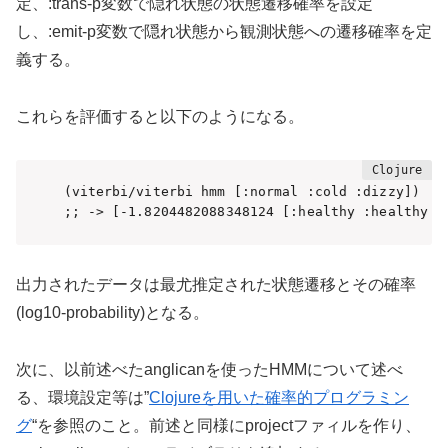
定、:trans-p変数で隠れ状態の状態遷移確率を設定
し、:emit-p変数で隠れ状態から観測状態への遷移確率を定
義する。
これらを評価すると以下のようになる。
(viterbi/viterbi hmm [:normal :cold :dizzy])

;; -> [-1.8204482088348124 [:healthy :healthy :
出力されたデータは最尤推定された状態遷移とその確率
(log10-probability)となる。
次に、以前述べたanglicanを使ったHMMについて述べ
る、環境設定等は”
Clojureを用いた確率的プログラミン
グ
“を参照のこと。前述と同様にprojectファィルを作り、