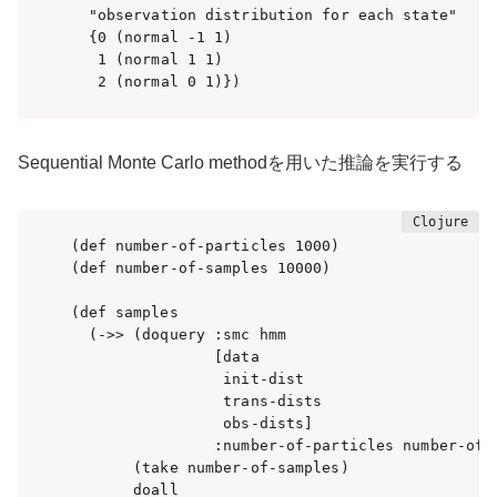
  "observation distribution for each state"

  {0 (normal -1 1)

   1 (normal 1 1)

   2 (normal 0 1)})
Sequential Monte Carlo methodを用いた
推論を実行する
(def number-of-particles 1000)

(def number-of-samples 10000)

(def samples

  (->> (doquery :smc hmm

                [data 

                 init-dist

                 trans-dists

                 obs-dists]

                :number-of-particles number-of-p
       (take number-of-samples)

       doall
