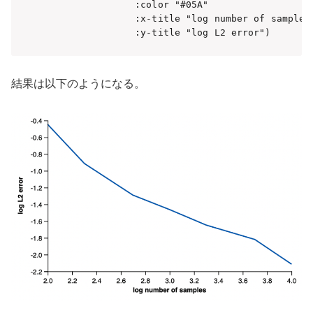
                :color "#05A"

                :x-title "log number of samples"
                :y-title "log L2 error")
結果は以下のようになる。