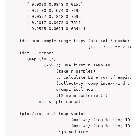
   [ 0.0000 0.9848 0.0152]

   [ 0.1130 0.1674 0.7195]

   [ 0.0557 0.1848 0.7595]

   [ 0.2017 0.0472 0.7511]

   [ 0.2545 0.0611 0.6844]])

(def num-sample-range (mapv (partial * number-of
                            [1e-2 2e-2 5e-2 1e-1
(def L2-errors

   (map (fn [n]

          (->> ;; use first n samples

               (take n samples)

               ;; calculate L2 error of empirica
               (collect-by (comp index->ind :res
               s/empirical-mean

               (l2-norm posterior)))

        num-sample-range))

(plot/list-plot (map vector 

                     (map #(/ (log %) (log 10)) 
                     (map #(/ (log %) (log 10)) 
                :joined true
