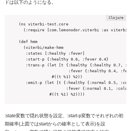
ドは以下のようになる。
(ns viterbi-test.core

  (:require [com.lemonodor.viterbi :as viterbi])
(def hmm

  (viterbi/make-hmm

   :states [:healthy :fever]

   :start-p {:healthy 0.6, :fever 0.4}

   :trans-p (let [t {:healthy {:healthy 0.7, :fe
                     :fever {:healthy 0.4, :feve
              #((t %1) %2))

   :emit-p (let [t {:healthy {:normal 0.5, :cold
                    :fever {:normal 0.1, :cold 0
             #((t %1) %2))))
:state変数で隠れ状態を設定、:start-p変数でそれぞれの初
期確率(上図ではstartからの確率として表示)を設