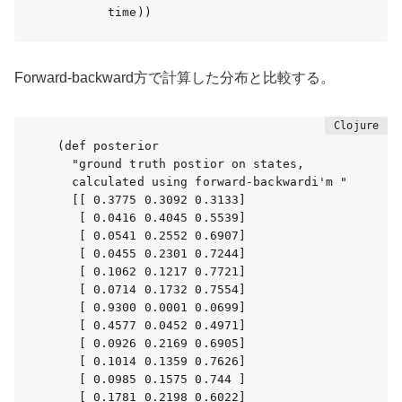
       time))
Forward-backward方で計算した分布と比較する。
(def posterior 

  "ground truth postior on states, 

  calculated using forward-backwardi'm "

  [[ 0.3775 0.3092 0.3133]

   [ 0.0416 0.4045 0.5539]

   [ 0.0541 0.2552 0.6907]

   [ 0.0455 0.2301 0.7244]

   [ 0.1062 0.1217 0.7721]

   [ 0.0714 0.1732 0.7554]

   [ 0.9300 0.0001 0.0699]

   [ 0.4577 0.0452 0.4971]

   [ 0.0926 0.2169 0.6905]

   [ 0.1014 0.1359 0.7626]

   [ 0.0985 0.1575 0.744 ]

   [ 0.1781 0.2198 0.6022]
