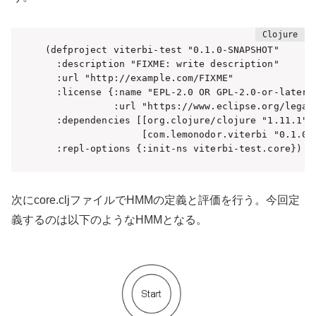
(defproject viterbi-test "0.1.0-SNAPSHOT"

  :description "FIXME: write description"

  :url "http://example.com/FIXME"

  :license {:name "EPL-2.0 OR GPL-2.0-or-later W
            :url "https://www.eclipse.org/legal/
  :dependencies [[org.clojure/clojure "1.11.1"]

                 [com.lemonodor.viterbi "0.1.0"]
  :repl-options {:init-ns viterbi-test.core})
次にcore.cljファイルでHMMの定義と評価を行う。今回定
義するのは以下のようなHMMとなる。