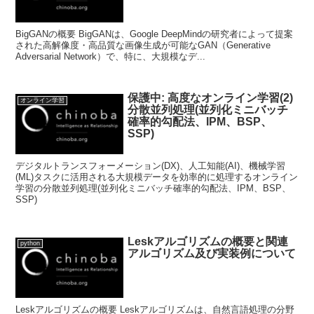
BigGANの概要 BigGANは、Google DeepMindの研究者によって提案
された高解像度・高品質な画像生成が可能なGAN（Generative
Adversarial Network）で、特に、大規模なデ...
保護中: 高度なオンライン学習(2)
オンライン学習
分散並列処理(並列化ミニバッチ
確率的勾配法、IPM、BSP、
SSP)
デジタルトランスフォーメーション(DX)、人工知能(AI)、機械学習
(ML)タスクに活用される大規模データを効率的に処理するオンライン
学習の分散並列処理(並列化ミニバッチ確率的勾配法、IPM、BSP、
SSP)
Leskアルゴリズムの概要と関連
python
アルゴリズム及び実装例について
Leskアルゴリズムの概要 Leskアルゴリズムは、自然言語処理の分野