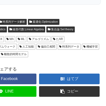
時系列データ解析
最適化:Optimization
tics
線形代数:Linear Algebra
集合論:Set theory
X
MA
ML
アルゴリズム
たAR
ダムウォーク
人工知能
偏自己相関
時系列データ
機械学習
離散的時間モデル
ェアする
Facebook
はてブ
LINE
コピー