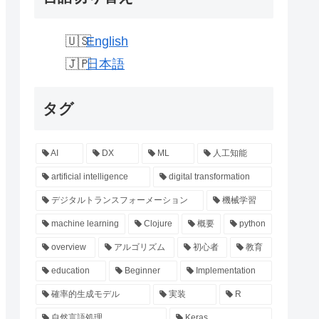
English
日本語
タグ
AI
DX
ML
人工知能
artificial intelligence
digital transformation
デジタルトランスフォーメーション
機械学習
machine learning
Clojure
概要
python
overview
アルゴリズム
初心者
教育
education
Beginner
Implementation
確率的生成モデル
実装
R
自然言語処理
Keras