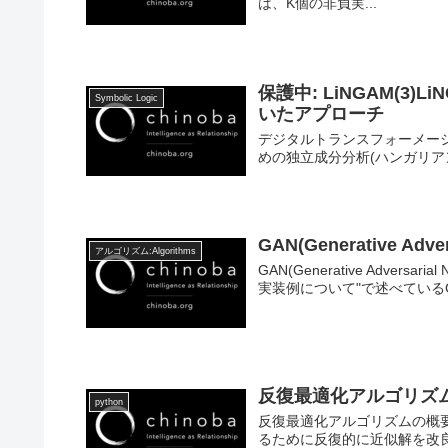
は、K個の非負実...
保護中: LiNGAM(3
Symbolic Logic
いたアプローチ
デジタルトランスフォーメーシ
めの独立成分分析(ハンガリアン
GAN(Generative Ad
アルゴリズム:Algorithms
GAN(Generative Adve
実装例について"で述べているGAN (Gen
反復最適化アルゴリズ
python
反復最適化アルゴリズムの概
るために反復的に近似解を改