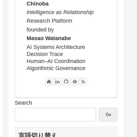
Chinoba
Intelligence as Relationship
Research Platform
founded by
Masao Watanabe
AI Systems Architecture
Decision Trace
Human–AI Coordination
Algorithmic Governance
Search
Go
言語切り替え