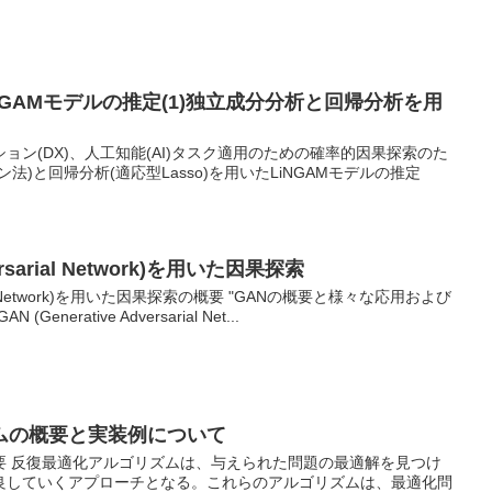
)LiNGAMモデルの推定(1)独立成分分析と回帰分析を用
ョン(DX)、人工知能(AI)タスク適用のための確率的因果探索のた
法)と回帰分析(適応型Lasso)を用いたLiNGAMモデルの推定
versarial Network)を用いた因果探索
rsarial Network)を用いた因果探索の概要 "GANの概要と様々な応用および
erative Adversarial Net...
ムの概要と実装例について
要 反復最適化アルゴリズムは、与えられた問題の最適解を見つけ
良していくアプローチとなる。これらのアルゴリズムは、最適化問