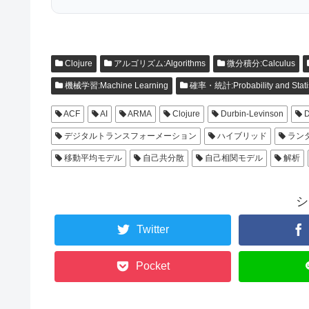
Clojure
アルゴリズム:Algorithms
微分積分:Calculus
機械学習:Machine Learning
確率・統計:Probability and Statis
ACF
AI
ARMA
Clojure
Durbin-Levinson
D
デジタルトランスフォーメーション
ハイブリッド
ラン
移動平均モデル
自己共分散
自己相関モデル
解析
シ
Twitter
Pocket