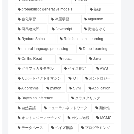
probabilistic generative models
基礎
強化学習
深層学習
algorithm
司馬遼太郎
Javascript
街道をゆく
Ryotaro Shiba
Reinforcement Learning
natural language processing
Deep Learning
On the Road
react
Java
グラフィカルモデル
ベイズ推定
AWS
サポートベクトルマシン
IOT
オントロジー
Algorithms
pyhton
SVM
Application
Bayesian inference
クラスタリング
自然言語
ニューラルネットワーク
類似性
オントロジーマッチング
ガウス過程
MCMC
データベース
ベイズ推論
プログラミング