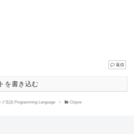
返信
トを書き込む
語:Programming Language
Clojure