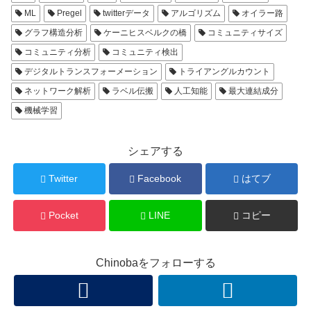
ML
Pregel
twitterデータ
アルゴリズム
オイラー路
グラフ構造分析
ケーニヒスベルクの橋
コミュニティサイズ
コミュニティ分析
コミュニティ検出
デジタルトランスフォーメーション
トライアングルカウント
ネットワーク解析
ラベル伝搬
人工知能
最大連結成分
機械学習
シェアする
Twitter
Facebook
はてブ
Pocket
LINE
コピー
Chinobaをフォローする