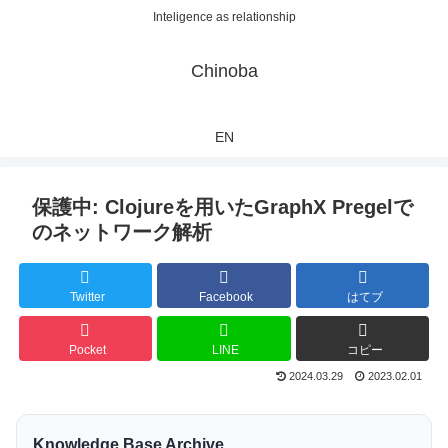
Inteligence as relationship
Chinoba
EN
保護中: Clojureを用いたGraphX Pregelで
のネットワーク解析
Twitter
Facebook
はてブ
Pocket
LINE
コピー
2024.03.29
2023.02.01
Knowledge Base Archive