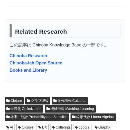
Related Research
この記事は Chinoba Knowledge Base の一部です。
Chinoba Research
Chinoba-lab Open Source
Books and Library
Clojure
グラフ理論
微分積分:Calculus
最適化:Optimization
機械学習:Machine Learning
確率・統計:Probability and Statistics
線形代数:Linear Algebra
AI
Clojure
DX
Glittering
google
GraphX