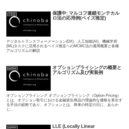
保護中: マルコフ連鎖モンテカル
C言語
ロ法の応用例(ベイズ推定)
デジタルトランスフォーメーション(DX)、人工知能(AI)、機械学習
(ML)タスクに活用されるベイズ推定へのMCMC法の適用概要と各種
アルゴリズムの解説
オプションプライシングの概要と
python
アルゴリズム及び実装例
オプションプライシング オプションプライシング（Option Pricing）
とは、オプション取引における金融派生商品の理論的な価格を算出す
る手法の総称であり、オプションとは、将来の特定の日に、あらか
じ...
LLE (Locally Linear
python