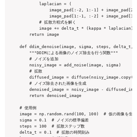
        laplacian = (

            image_pad[:-2, 1:-1] + image_pad[2:,
            image_pad[1:-1, :-2] + image_pad[1:-
        # 拡散方程式を解く

        image += delta_t * (kappa * laplacian)

    return image

def ddim_denoise(image, sigma, steps, delta_t, k
    """DDIMによる画像のノイズ除去を行う関数"""

    # ノイズを追加

    noisy_image = add_noise(image, sigma)

    # 拡散

    diffused_image = diffuse(noisy_image.copy(),
    # ノイズ除去された画像を生成

    denoised_image = noisy_image - diffused_imag
    return denoised_image

# 使用例

image = np.random.rand(100, 100)  # 仮の画像を生成

sigma = 0.1  # ノイズの標準偏差

steps = 100  # 拡散ステップ数

delta_t = 0.1  # 拡散の時間刻み
