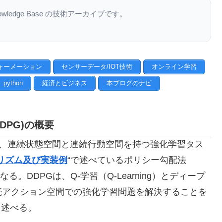
nowledge Base の技術アーカイブです。
ォーメーション
センサーデータ/IOT技術
オンライン学習
python
経済とビジネス
本ブログのナビ
t (DDPG)の概要
ent (DDPG) は、連続状態空間と連続行動空間を持つ強化学習タス
リズム及び実装例
“で述べているポリシー勾配法
となる。DDPGは、Q-学習（Q-Learning）とディープ
続アクション空間での強化学習問題を解決することを
て述べる。