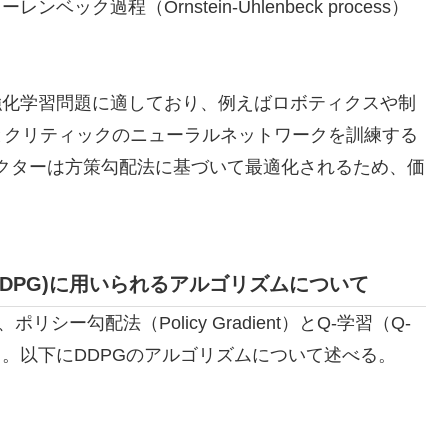
ック過程（Ornstein-Uhlenbeck process）
強化学習問題に適しており、例えばロボティクスや制
とクリティックのニューラルネットワークを訓練する
アクターは方策勾配法に基づいて最適化されるため、価
adient (DDPG)に用いられるアルゴリズムについて
DDPG) は、ポリシー勾配法（Policy Gradient）とQ-学習（Q-
なる。以下にDDPGのアルゴリズムについて述べる。