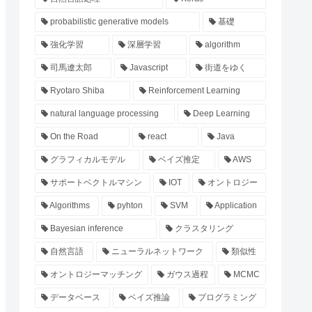
probabilistic generative models
基礎
強化学習
深層学習
algorithm
司馬遼太郎
Javascript
街道をゆく
Ryotaro Shiba
Reinforcement Learning
natural language processing
Deep Learning
On the Road
react
Java
グラフィカルモデル
ベイズ推定
AWS
サポートベクトルマシン
IOT
オントロジー
Algorithms
pyhton
SVM
Application
Bayesian inference
クラスタリング
自然言語
ニューラルネットワーク
類似性
オントロジーマッチング
ガウス過程
MCMC
データベース
ベイズ推論
プログラミング