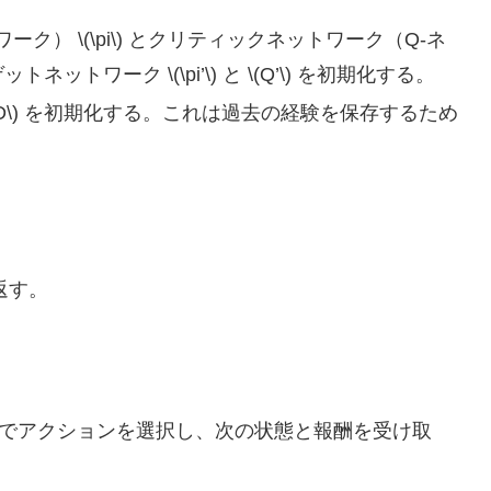
） \(\pi\) とクリティックネットワーク（Q-ネ
ネットワーク \(\pi’\) と \(Q’\) を初期化する。
） \(D\) を初期化する。これは過去の経験を保存するため
返す。
って環境でアクションを選択し、次の状態と報酬を受け取