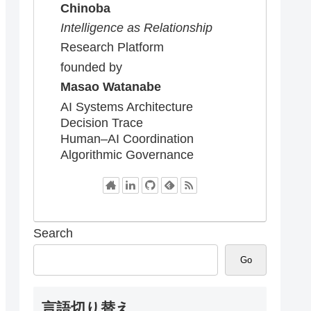
Chinoba
Intelligence as Relationship
Research Platform
founded by
Masao Watanabe
AI Systems Architecture
Decision Trace
Human–AI Coordination
Algorithmic Governance
Search
Go
言語切り替え