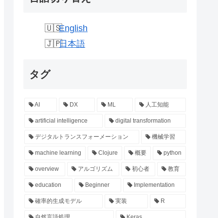
English
日本語
タグ
AI
DX
ML
人工知能
artificial intelligence
digital transformation
デジタルトランスフォーメーション
機械学習
machine learning
Clojure
概要
python
overview
アルゴリズム
初心者
教育
education
Beginner
Implementation
確率的生成モデル
実装
R
自然言語処理
Keras