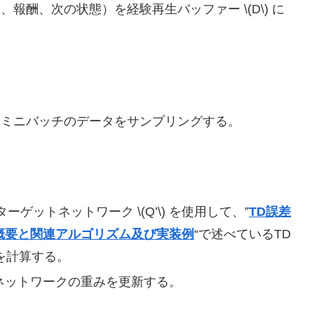
報酬、次の状態）を経験再生バッファー \(D\) に
にミニバッチのデータをサンプリングする。
ターゲットネットワーク \(Q’\) を使用して、”
TD誤差
rror）の概要と関連アルゴリズム及び実装例
“で述べているTD
or）を計算する。
ネットワークの重みを更新する。