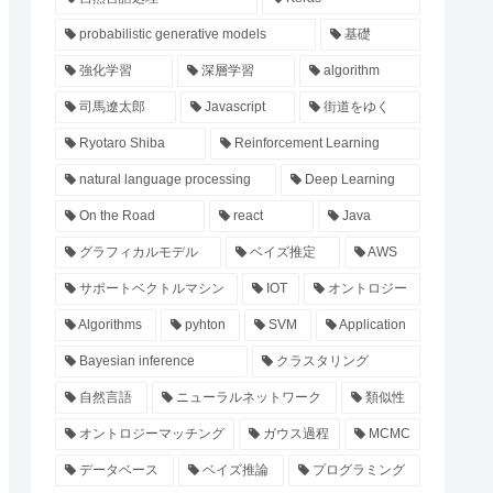
probabilistic generative models
基礎
強化学習
深層学習
algorithm
司馬遼太郎
Javascript
街道をゆく
Ryotaro Shiba
Reinforcement Learning
natural language processing
Deep Learning
On the Road
react
Java
グラフィカルモデル
ベイズ推定
AWS
サポートベクトルマシン
IOT
オントロジー
Algorithms
pyhton
SVM
Application
Bayesian inference
クラスタリング
自然言語
ニューラルネットワーク
類似性
オントロジーマッチング
ガウス過程
MCMC
データベース
ベイズ推論
プログラミング