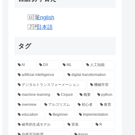
English
日本語
タグ
AI
DX
ML
人工知能
artificial intelligence
digital transformation
デジタルトランスフォーメーション
機械学習
machine learning
Clojure
概要
python
overview
アルゴリズム
初心者
教育
education
Beginner
Implementation
確率的生成モデル
実装
R
自然言語処理
Keras