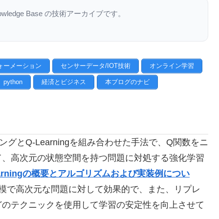
nowledge Base の技術アーカイブです。
ォーメーション
センサーデータ/IOT技術
オンライン学習
python
経済とビジネス
本ブログのナビ
ーニングとQ-Learningを組み合わせた手法で、Q関数をニ
て、高次元の状態空間を持つ問題に対処する強化学習
Q-Learningの概要とアルゴリズムおよび実装例につい
gよりも大規模で高次元な問題に対して効果的で、また、リプレ
どのテクニックを使用して学習の安定性を向上させて