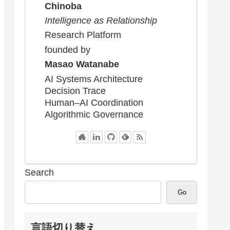
Chinoba
Intelligence as Relationship
Research Platform
founded by
Masao Watanabe
AI Systems Architecture
Decision Trace
Human–AI Coordination
Algorithmic Governance
Search
Go
言語切り替え