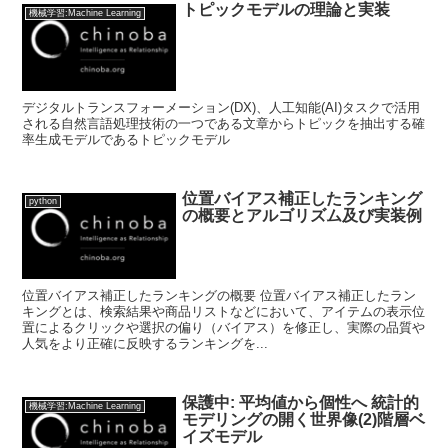
トピックモデルの理論と実装
機械学習:Machine Learning
デジタルトランスフォーメーション(DX)、人工知能(AI)タスクで活用
される自然言語処理技術の一つである文章からトピックを抽出する確
率生成モデルであるトピックモデル
位置バイアス補正したランキング
python
の概要とアルゴリズム及び実装例
位置バイアス補正したランキングの概要 位置バイアス補正したラン
キングとは、検索結果や商品リストなどにおいて、アイテムの表示位
置によるクリックや選択の偏り（バイアス）を修正し、実際の品質や
人気をより正確に反映するランキングを...
保護中: 平均値から個性へ 統計的
機械学習:Machine Learning
モデリングの開く世界像(2)階層ベ
イズモデル