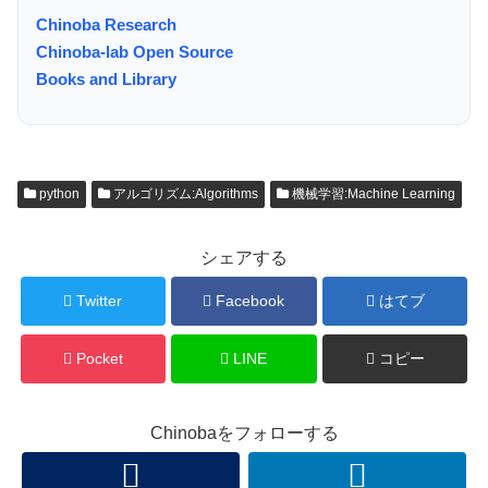
Chinoba Research
Chinoba-lab Open Source
Books and Library
python
アルゴリズム:Algorithms
機械学習:Machine Learning
シェアする
Twitter
Facebook
はてブ
Pocket
LINE
コピー
Chinobaをフォローする