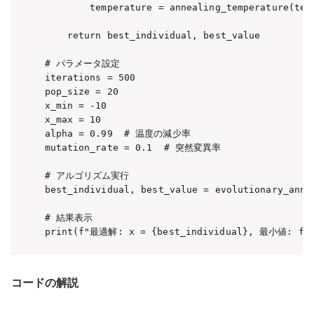
        temperature = annealing_temperature(temp
    return best_individual, best_value

# パラメータ設定

iterations = 500

pop_size = 20

x_min = -10

x_max = 10

alpha = 0.99  # 温度の減少率

mutation_rate = 0.1  # 突然変異率

# アルゴリズム実行

best_individual, best_value = evolutionary_anne
# 結果表示

コードの解説