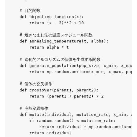
# 目的関数

def objective_function(x):

    return (x - 3)**2 + 10

# 焼きなまし法の温度スケジュール関数

def annealing_temperature(t, alpha):

    return alpha * t

# 進化的アルゴリズムの個体を生成する関数

def generate_population(pop_size, x_min, x_max):
    return np.random.uniform(x_min, x_max, pop_s
# 個体の交叉操作

def crossover(parent1, parent2):

    return (parent1 + parent2) / 2

# 突然変異操作

def mutate(individual, mutation_rate, x_min, x_m
    if random.random() < mutation_rate:

        return individual + np.random.uniform(-0
    return individual
