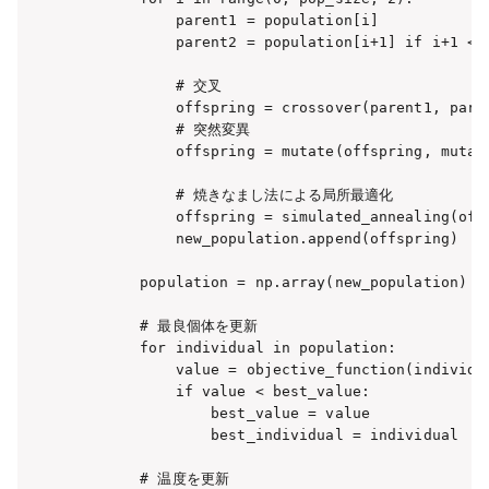
            parent1 = population[i]

            parent2 = population[i+1] if i+1 < p
            # 交叉

            offspring = crossover(parent1, paren
            # 突然変異

            offspring = mutate(offspring, mutati
            # 焼きなまし法による局所最適化

            offspring = simulated_annealing(offs
            new_population.append(offspring)

        population = np.array(new_population)

        # 最良個体を更新

        for individual in population:

            value = objective_function(individua
            if value < best_value:

                best_value = value

                best_individual = individual

        # 温度を更新
