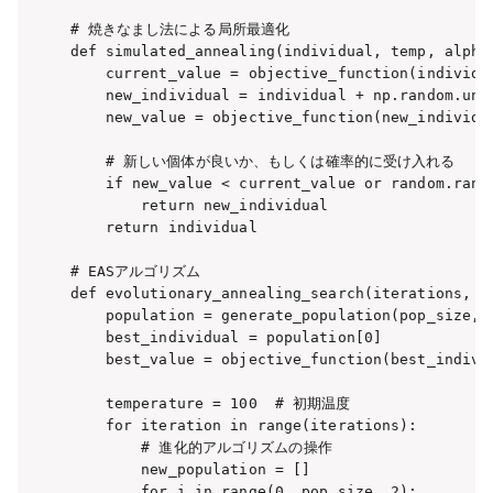
# 焼きなまし法による局所最適化

def simulated_annealing(individual, temp, alpha,
    current_value = objective_function(individua
    new_individual = individual + np.random.unif
    new_value = objective_function(new_individua
    # 新しい個体が良いか、もしくは確率的に受け入れる

    if new_value < current_value or random.rand
        return new_individual

    return individual

# EASアルゴリズム

def evolutionary_annealing_search(iterations, p
    population = generate_population(pop_size, x
    best_individual = population[0]

    best_value = objective_function(best_individ
    temperature = 100  # 初期温度

    for iteration in range(iterations):

        # 進化的アルゴリズムの操作

        new_population = []

        for i in range(0, pop_size, 2):
