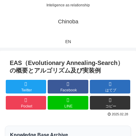
Inteligence as relationship
Chinoba
EN
EAS（Evolutionary Annealing-Search）
の概要とアルゴリズム及び実装例
Twitter
Facebook
はてブ
Pocket
LINE
コピー
2025.02.28
Knowledge Base Archive