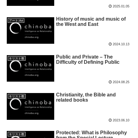
2025.01.05
History of music and music of
アート:Art
the West and East
2024.10.13
Public and Private – The
キリスト教
Difficulty of Defining Public
2024.08.25
Christianity, the Bible and
キリスト教
related books
2023.06.10
Protected: What is Philosophy
キリスト教
from the Special Lecture