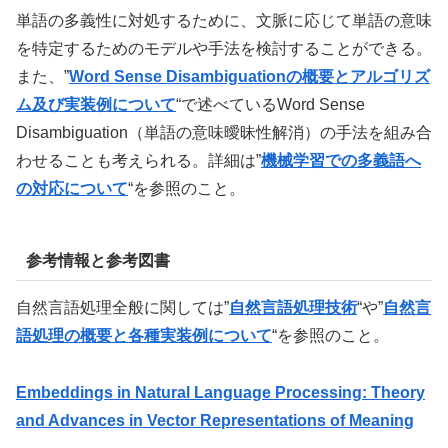
単語の多義性に対処するために、文脈に応じて単語の意味
を特定するためのモデルや手法を検討することができる。
また、”
Word Sense Disambiguationの概要とアルゴリズ
ム及び実装例について
“で述べているWord Sense
Disambiguation（単語の意味曖昧性解消）の手法を組み合
わせることも考えられる。詳細は”
機械学習での多義語へ
の対応について
“を参照のこと。
参考情報と参考図書
自然言語処理全般に関しては”
自然言語処理技術
“や”
自然言
語処理の概要と各種実装例について
“を参照のこと。
Embeddings in Natural Language Processing: Theory
and Advances in Vector Representations of Meaning