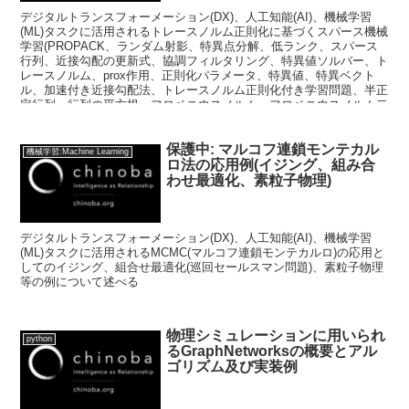
デジタルトランスフォーメーション(DX)、人工知能(AI)、機械学習
(ML)タスクに活用されるトレースノルム正則化に基づくスパース機械
学習(PROPACK、ランダム射影、特異点分解、低ランク、スパース
行列、近接勾配の更新式、協調フィルタリング、特異値ソルバー、ト
レースノルム、prox作用、正則化パラメータ、特異値、特異ベクト
ル、加速付き近接勾配法、トレースノルム正則化付き学習問題、半正
定行列、行列の平方根、フロベニウスノルム、フロベニウスノルム二
乗正則化、トーレスノルム最小化、2値分類問題、マルチタスク学
習、グループL1ノルム、推薦システム)
保護中: マルコフ連鎖モンテカル
機械学習:Machine Learning
ロ法の応用例(イジング、組み合
わせ最適化、素粒子物理)
デジタルトランスフォーメーション(DX)、人工知能(AI)、機械学習
(ML)タスクに活用されるMCMC(マルコフ連鎖モンテカルロ)の応用と
してのイジング、組合せ最適化(巡回セールスマン問題)、素粒子物理
等の例について述べる
物理シミュレーションに用いられ
python
るGraphNetworksの概要とアル
ゴリズム及び実装例