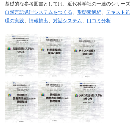
基礎的な参考図書としては、近代科学社の一連のシリーズ
自然言語処理システムをつくる
、
形態素解析
、
テキスト処
理の実践
、
情報抽出
、
対話システム
、
口コミ分析