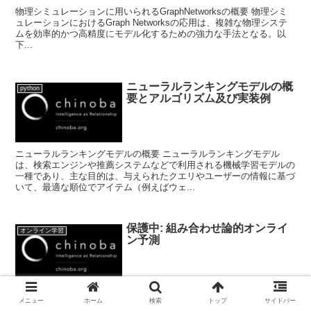
物理シミュレーションに用いられるGraphNetworksの概要 物理シミ
ュレーションにおけるGraph Networksの応用は、複雑な物理システ
ムを効率的かつ高精度にモデル化するための強力な手法となる。以
下...
ニューラルランキングモデルの概
python
要とアルゴリズム及び実装例
ニューラルランキングモデルの概要 ニューラルランキングモデル
は、検索エンジンや推薦システムなどで利用される機械学習モデルの
一種であり、主な目的は、与えられたクエリやユーザーの情報に基づ
いて、最適な順位でアイテム（例えばウェ...
保護中: 組み合わせ論的オンライ
オンライン学習
ン予測
デジタルトランスフォーメーション(DX)、人工知能(AI)、機械学習
メニュー
ホーム
検索
トップ
サイドバー
(ML)タスク活用のための組み合わせ、離散構造の集合を決定空間とす