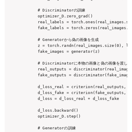
        # Discriminatorの訓練

        optimizer_D.zero_grad()

        real_labels = torch.ones(real_images.siz
        fake_labels = torch.zeros(real_images.si
        # Generatorから偽の画像を生成

        z = torch.randn(real_images.size(0), lat
        fake_images = generator(z)

        # Discriminatorに本物の画像と偽の画像を渡し
        real_outputs = discriminator(real_images
        fake_outputs = discriminator(fake_images
        d_loss_real = criterion(real_outputs, re
        d_loss_fake = criterion(fake_outputs, fa
        d_loss = d_loss_real + d_loss_fake

        d_loss.backward()

        optimizer_D.step()

        # Generatorの訓練
