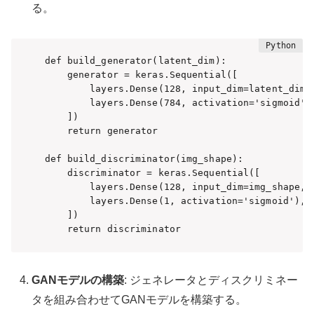
る。
def build_generator(latent_dim):

    generator = keras.Sequential([

        layers.Dense(128, input_dim=latent_dim, 
        layers.Dense(784, activation='sigmoi
    ])

    return generator

def build_discriminator(img_shape):

    discriminator = keras.Sequential([

        layers.Dense(128, input_dim=img_shape, a
        layers.Dense(1, activation='sigmoid'),

    ])

    return discriminator
GANモデルの構築
: ジェネレータとディスクリミネー
タを組み合わせてGANモデルを構築する。