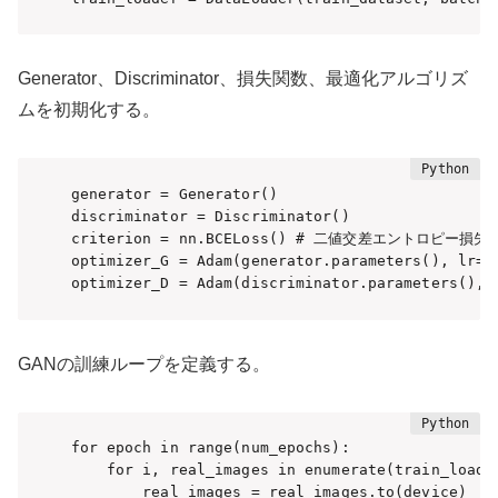
Generator、Discriminator、損失関数、最適化アルゴリズ
ムを初期化する。
generator = Generator()

discriminator = Discriminator()

criterion = nn.BCELoss() # 二値交差エントロピー損失

optimizer_G = Adam(generator.parameters(), lr=lr
optimizer_D = Adam(discriminator.parameters(), 
GANの訓練ループを定義する。
for epoch in range(num_epochs):

    for i, real_images in enumerate(train_loader
        real_images = real_images.to(device)
