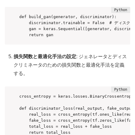
def build_gan(generator, discriminator):

    discriminator.trainable = False  # 
    gan = keras.Sequential([generator, discrimin
    return gan
損失関数と最適化手法の設定
: ジェネレータとディス
クリミネータのための損失関数と最適化手法を定義
する。
cross_entropy = keras.losses.BinaryCrossentropy(
def discriminator_loss(real_output, fake_output)
    real_loss = cross_entropy(tf.ones_like(real_
    fake_loss = cross_entropy(tf.zeros_like(fake
    total_loss = real_loss + fake_loss

    return total_loss
