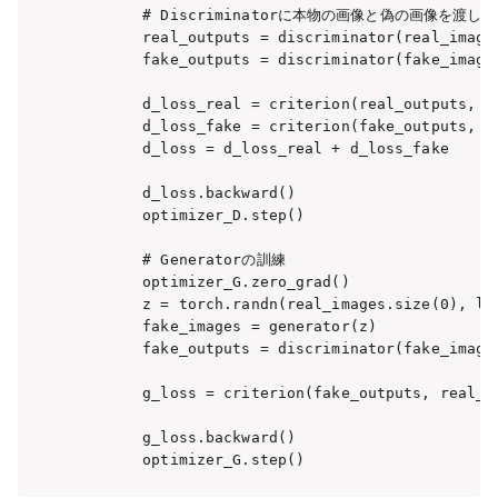
        # Discriminatorに本物の画像と偽の画像を渡し
        real_outputs = discriminator(real_images
        fake_outputs = discriminator(fake_images
        d_loss_real = criterion(real_outputs, re
        d_loss_fake = criterion(fake_outputs, fa
        d_loss = d_loss_real + d_loss_fake

        d_loss.backward()

        optimizer_D.step()

        # Generatorの訓練

        optimizer_G.zero_grad()

        z = torch.randn(real_images.size(0), lat
        fake_images = generator(z)

        fake_outputs = discriminator(fake_images
        g_loss = criterion(fake_outputs, real_la
        g_loss.backward()

        optimizer_G.step()