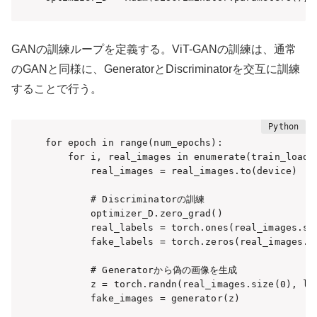
GANの訓練ループを定義する。ViT-GANの訓練は、通常
のGANと同様に、GeneratorとDiscriminatorを交互に訓練
することで行う。
for epoch in range(num_epochs):

    for i, real_images in enumerate(train_loader
        real_images = real_images.to(device)

        # Discriminatorの訓練

        optimizer_D.zero_grad()

        real_labels = torch.ones(real_images.siz
        fake_labels = torch.zeros(real_images.si
        # Generatorから偽の画像を生成

        z = torch.randn(real_images.size(0), lat
        fake_images = generator(z)
