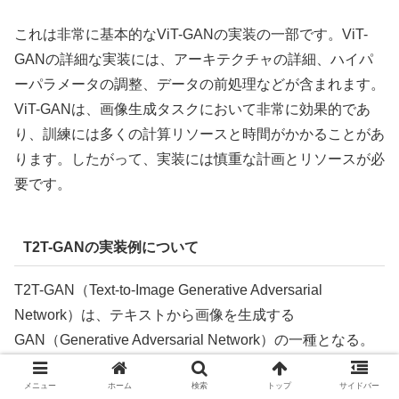
これは非常に基本的なViT-GANの実装の一部です。ViT-
GANの詳細な実装には、アーキテクチャの詳細、ハイパ
ーパラメータの調整、データの前処理などが含まれます。
ViT-GANは、画像生成タスクにおいて非常に効果的であ
り、訓練には多くの計算リソースと時間がかかることがあ
ります。したがって、実装には慎重な計画とリソースが必
要です。
T2T-GANの実装例について
T2T-GAN（Text-to-Image Generative Adversarial
Network）は、テキストから画像を生成する
GAN（Generative Adversarial Network）の一種となる。
このモデルは、与えられたテキストの説明に基づいて画像
メニュー
ホーム
検索
トップ
サイドバー
を生成することができる。以下は、T2T-GANの実装の概