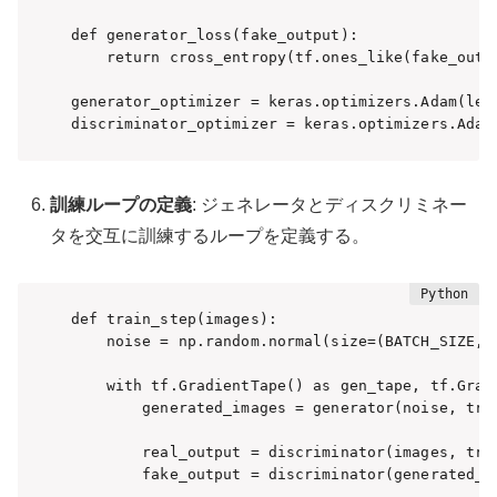
def generator_loss(fake_output):

    return cross_entropy(tf.ones_like(fake_outpu
generator_optimizer = keras.optimizers.Adam(lear
discriminator_optimizer = keras.optimizers.Adam
訓練ループの定義
: ジェネレータとディスクリミネー
タを交互に訓練するループを定義する。
def train_step(images):

    noise = np.random.normal(size=(BATCH_SIZE, L
    with tf.GradientTape() as gen_tape, tf.Gradi
        generated_images = generator(noise, trai
        real_output = discriminator(images, trai
        fake_output = discriminator(generated_im