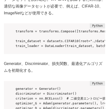
適切な画像データセットが必要で、例えば、CIFAR-10、
ImageNetなどが使用できる。
transform = transforms.Compose([transforms.Resi
train_dataset = datasets.CIFAR10(root="./data",
train_loader = DataLoader(train_dataset, batch_
Generator、Discriminator、損失関数、最適化アルゴリズ
ムを初期化する。
generator = Generator()

discriminator = Discriminator()

criterion = nn.BCELoss()  # 二値交差エントロピー損失

optimizer_G = Adam(generator.parameters(), lr=lr
optimizer_D = Adam(discriminator.parameters(), 