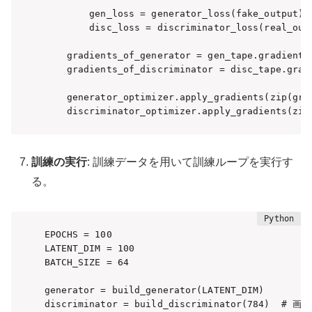
        gen_loss = generator_loss(fake_output)

        disc_loss = discriminator_loss(real_outp
    gradients_of_generator = gen_tape.gradient(g
    gradients_of_discriminator = disc_tape.grad
    generator_optimizer.apply_gradients(zip(gra
    discriminator_optimizer.apply_gradients(zip
訓練の実行
: 訓練データを用いて訓練ループを実行す
る。
EPOCHS = 100

LATENT_DIM = 100

BATCH_SIZE = 64

generator = build_generator(LATENT_DIM)

discriminator = build_discriminator(784)  # 