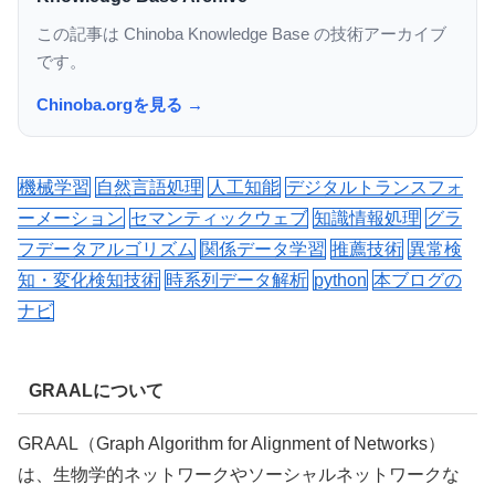
この記事は Chinoba Knowledge Base の技術アーカイブ
です。
Chinoba.orgを見る →
機械学習
自然言語処理
人工知能
デジタルトランスフォ
ーメーション
セマンティックウェブ
知識情報処理
グラ
フデータアルゴリズム
関係データ学習
推薦技術
異常検
知・変化検知技術
時系列データ解析
python
本ブログの
ナビ
GRAALについて
GRAAL（Graph Algorithm for Alignment of Networks）
は、生物学的ネットワークやソーシャルネットワークな