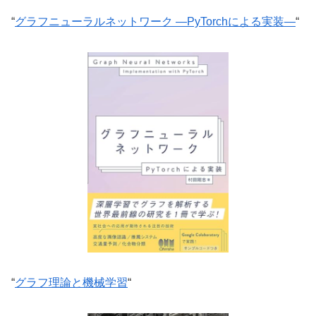
“
グラフニューラルネットワーク ―PyTorchによる実装―
“
“
グラフ理論と機械学習
“