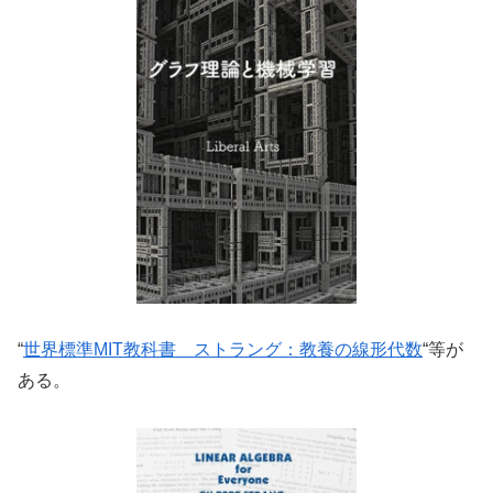
“
世界標準MIT教科書 ストラング：教養の線形代数
“等が
ある。