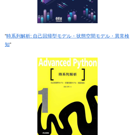
“
時系列解析: 自己回帰型モデル・状態空間モデル・異常検
知
“