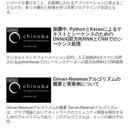
いコードを書けること、広範囲にわたるアプリケーションに使えるこ
となどの、多くの優れた特徴を持つ汎用プログラミング言語とな
る。...
保護中: PythonとKerasによるテ
python
キストとシーケンスのための
DNN(4)双方向RNNとCNNでのシ
ーケンス処理
デジタルトランスフォーメーション(DX)、人工知能(AI)タスクに活用
されるpython/kerasでのシーケンスデータへの双方向RNNとCNN適用
Girvan-Newmanアルゴリズムの
python
概要と実装例について
Girvan-Newmanアルゴリズムの概要 Girvan-Newmanアルゴリズム
は、グラフ理論においてネットワークのコミュニティ構造を検出する
ためのアルゴリズムであり、このアルゴリズムは、エッジの媒介中心
性...