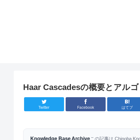
Haar Cascadesの概要と
Twitter
Facebook
はてブ
Knowledge Base Archive
この記事は Chinoba K