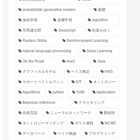
probabilistic generative models
基礎
強化学習
深層学習
algorithm
司馬遼太郎
Javascript
街道をゆく
Ryotaro Shiba
Reinforcement Learning
natural language processing
Deep Learning
On the Road
react
Java
グラフィカルモデル
ベイズ推定
AWS
サポートベクトルマシン
IOT
オントロジー
Algorithms
pyhton
SVM
Application
Bayesian inference
クラスタリング
自然言語
ニューラルネットワーク
類似性
オントロジーマッチング
ガウス過程
MCMC
データベース
ベイズ推論
プログラミング