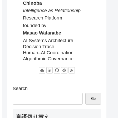
Chinoba
Intelligence as Relationship
Research Platform
founded by
Masao Watanabe
AI Systems Architecture
Decision Trace
Human–AI Coordination
Algorithmic Governance
Search
Go
言語切り替え