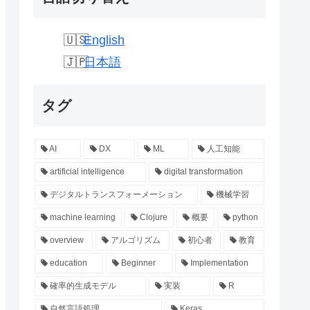
English
日本語
タグ
AI
DX
ML
人工知能
artificial intelligence
digital transformation
デジタルトランスフォーメーション
機械学習
machine learning
Clojure
概要
python
overview
アルゴリズム
初心者
教育
education
Beginner
Implementation
確率的生成モデル
実装
R
自然言語処理
Keras