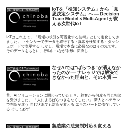
IoTを「検知システム」から「意
ICT技術:ICT Technology
思決定システム」へ — Decision
Trace Model × Multi-Agent が変
える次世代IoT —
IoTはこれまで、「現場の状態を可視化する技術」として進化してき
ました。 ・センサーでデータを取得する・異常を検知する・ダッシ
ュボードで表示する しかし、現場で本当に必要なのはその先です。
そのデータをもとに、行動につながる形に変換し...
なぜAIでは“ばらつき”が消えなか
ICT技術:ICT Technology
ったのか ― ナレッジでは解決で
きなかった理由と、その本質 ―
昔、AIソリューションに関わっていたとき、顧客から何度も同じ相談
を受けました。 「人によるばらつきをなくしたい」 新人とベテラン
で判断が違う 同じ状況でも対応が変わる エキスパートに依存してい
る そして必ず...
製造業の法規制対応を変える
ICT技術:ICT Technology