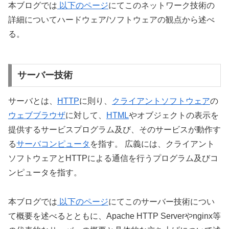
本ブログでは
以下のページ
にてこのネットワーク技術の
詳細についてハードウェア/ソフトウェアの観点から述べ
る。
サーバー技術
サーバ
とは、
HTTP
に則り、
クライアント
ソフトウェア
の
ウェブブラウザ
に対して、
HTML
やオブジェクト
の表示を
提供するサービスプログラム及び、そのサービスが動作す
る
サーバ
コンピュータ
を指す。 広義には、クライアント
ソフトウェアとHTTPによる通信を行うプログラム及びコ
ンピュータを指す。
本ブログでは
以下のページ
にてこのサーバー技術につい
て概要を述べるとともに、
Apache HTTP Serverやnginx等