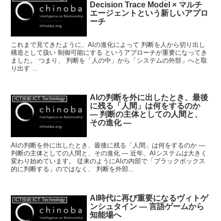
Decision Trace Model × マルチ
エージェントという新しいアプロ
ーチ
これまで見てきたように、AIの進化によって 判断を人から切り出し
構造として扱い 制御可能にする というアプローチが重要になってき
ました。 つまり、 判断を「人の中」から「システムの外部」へと取
り出す ...
AIの判断を外に出したとき、最後
ICT技術:ICT Technology
に残る「人間」は何をするのか
— 判断の主体としての人間と、
その進化 —
AIの判断を外に出したとき、最後に残る「人間」は何をするのか —
判断の主体としての人間と、その進化 — 近年、AIシステムは大きく
変わり始めています。 従来のようにAIの内部で「ブラックボックス
的に判断する」のではなく、 判断を外部...
AI時代に再び重要になるヴィトゲ
ICT技術:ICT Technology
ンシュタイン ― 言語ゲームから
知能場へ