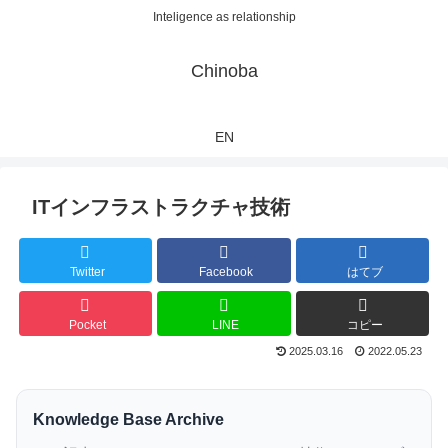
Inteligence as relationship
Chinoba
EN
ITインフラストラクチャ技術
Twitter
Facebook
はてブ
Pocket
LINE
コピー
2025.03.16
2022.05.23
Knowledge Base Archive