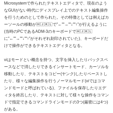
Microsystemで作られたテキストエディタで、現在のよう
なGUIがない時代にディスプレイ上でのテキスト編集操作
を行うためのとして作られた。その特徴としては例えばカ
ーソールの移動が🄷🄹🄺🄻で”←””→””↓””↑”が行えるように
(当時のPCであるADM-3のキーボードで🄷🄹🄺🄻
に”←””→””↓””↑”がそれぞれ刻印されていた)、キーボードだ
けで操作ができるテキストエディタとなる。
viはモードとい概念を持つ、文字を挿入したりバックスペ
ースなどで消したりできるインサートモード、カーソルを
移動したり、テキストをコピー(ヤンク)したりペーストし
たり、様々な編集操作を行うノーマルモード(viではコマ
ンドモードと呼ばれている)、ファイルを保存したりエデ
ィタを終呂したり、テキストに対して様々な操作をコマン
ドで指定できるコマンドラインモードの3つ(厳密には4つ)
がある。