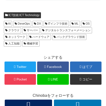
ICT技術:ICT Technology
AI
DeveOps
DX
ITインフラ技術
ML
OS
クラウド
サーバー
デジタルトランスフォーメーション
ネットワーク
ハードウェア
バックグラウンド技術
人工知能
機械学習
シェアする
Twitter
Facebook
はてブ
Pocket
LINE
コピー
Chinobaをフォローする