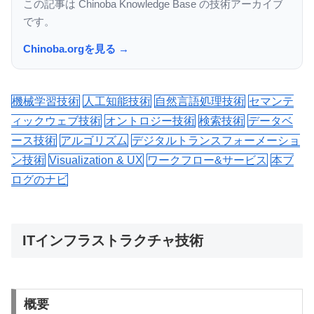
この記事は Chinoba Knowledge Base の技術アーカイブ
です。
Chinoba.orgを見る →
機械学習技術
人工知能技術
自然言語処理技術
セマンテ
ィックウェブ技術
オントロジー技術
検索技術
データベ
ース技術
アルゴリズム
デジタルトランスフォーメーショ
ン技術
Visualization & UX
ワークフロー&サービス
本ブ
ログのナビ
ITインフラストラクチャ技術
概要