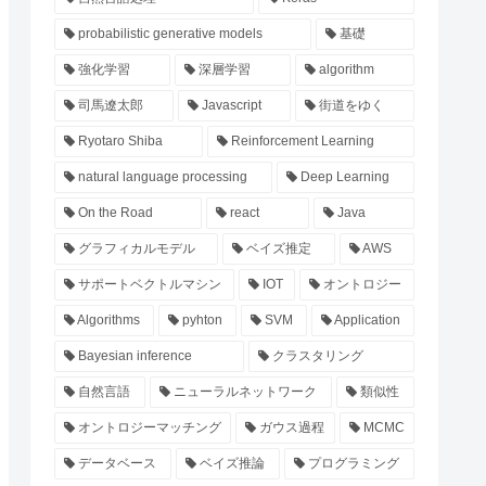
probabilistic generative models
基礎
強化学習
深層学習
algorithm
司馬遼太郎
Javascript
街道をゆく
Ryotaro Shiba
Reinforcement Learning
natural language processing
Deep Learning
On the Road
react
Java
グラフィカルモデル
ベイズ推定
AWS
サポートベクトルマシン
IOT
オントロジー
Algorithms
pyhton
SVM
Application
Bayesian inference
クラスタリング
自然言語
ニューラルネットワーク
類似性
オントロジーマッチング
ガウス過程
MCMC
データベース
ベイズ推論
プログラミング