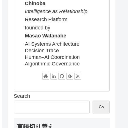
Chinoba
Intelligence as Relationship
Research Platform
founded by
Masao Watanabe
AI Systems Architecture
Decision Trace
Human–AI Coordination
Algorithmic Governance
Search
Go
言語切り替え