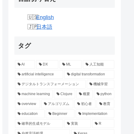
English
日本語
タグ
AI
DX
ML
人工知能
artificial intelligence
digital transformation
デジタルトランスフォーメーション
機械学習
machine learning
Clojure
概要
python
overview
アルゴリズム
初心者
教育
education
Beginner
Implementation
確率的生成モデル
実装
R
自然言語処理
Keras