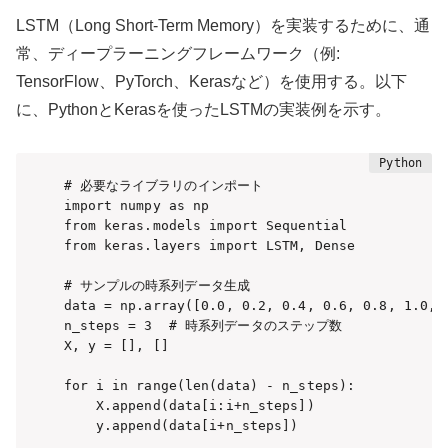
LSTM（Long Short-Term Memory）を実装するために、通
常、ディープラーニングフレームワーク（例:
TensorFlow、PyTorch、Kerasなど）を使用する。以下
に、PythonとKerasを使ったLSTMの実装例を示す。
# 必要なライブラリのインポート

import numpy as np

from keras.models import Sequential

from keras.layers import LSTM, Dense

# サンプルの時系列データ生成

data = np.array([0.0, 0.2, 0.4, 0.6, 0.8, 1.0, 1
n_steps = 3  # 時系列データのステップ数

X, y = [], []

for i in range(len(data) - n_steps):

    X.append(data[i:i+n_steps])

    y.append(data[i+n_steps])
