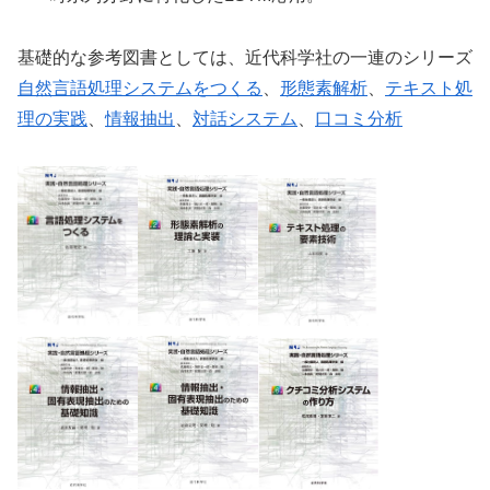
基礎的な参考図書としては、近代科学社の一連のシリーズ
自然言語処理システムをつくる
、
形態素解析
、
テキスト処
理の実践
、
情報抽出
、
対話システム
、
口コミ分析