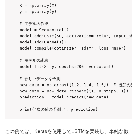
X = np.array(X)

y = np.array(y)

# モデルの作成

model = Sequential()

model.add(LSTM(50, activation='relu', input_shap
model.add(Dense(1))

model.compile(optimizer='adam', loss='mse')

# モデルの訓練

model.fit(X, y, epochs=200, verbose=1)

# 新しいデータを予測

new_data = np.array([1.2, 1.4, 1.6])  # 既知
new_data = new_data.reshape((1, n_steps, 1))

prediction = model.predict(new_data)

print("次の値の予測:", prediction)
この例では、Kerasを使用してLSTMを実装し、単純な数