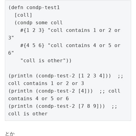
(defn condp-test1

  [coll]

  (condp some coll

    #{1 2 3} "coll contains 1 or 2 or 
3"

    #{4 5 6} "coll contains 4 or 5 or 
6"

    "coll is other"))

(println (condp-test-2 [1 2 3 4]))  ;; 
coll contains 1 or 2 or 3

(println (condp-test-2 [4]))  ;; coll 
contains 4 or 5 or 6

(println (condp-test-2 [7 8 9]))  ;; 
coll is other
とか