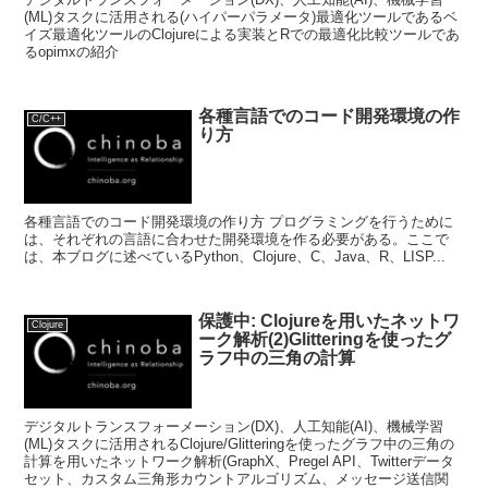
(ML)タスクに活用される(ハイパーパラメータ)最適化ツールであるベ
イズ最適化ツールのClojureによる実装とRでの最適化比較ツールであ
るopimxの紹介
各種言語でのコード開発環境の作
C/C++
り方
各種言語でのコード開発環境の作り方 プログラミングを行うために
は、それぞれの言語に合わせた開発環境を作る必要がある。ここで
は、本ブログに述べているPython、Clojure、C、Java、R、LISP...
保護中: Clojureを用いたネットワ
Clojure
ーク解析(2)Glitteringを使ったグ
ラフ中の三角の計算
デジタルトランスフォーメーション(DX)、人工知能(AI)、機械学習
(ML)タスクに活用されるClojure/Glitteringを使ったグラフ中の三角の
計算を用いたネットワーク解析(GraphX、Pregel API、Twitterデータ
セット、カスタム三角形カウントアルゴリズム、メッセージ送信関