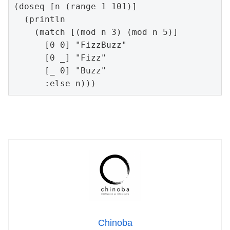
(doseq [n (range 1 101)]

  (println

    (match [(mod n 3) (mod n 5)]

      [0 0] "FizzBuzz"

      [0 _] "Fizz"

      [_ 0] "Buzz"

      :else n)))
Chinoba