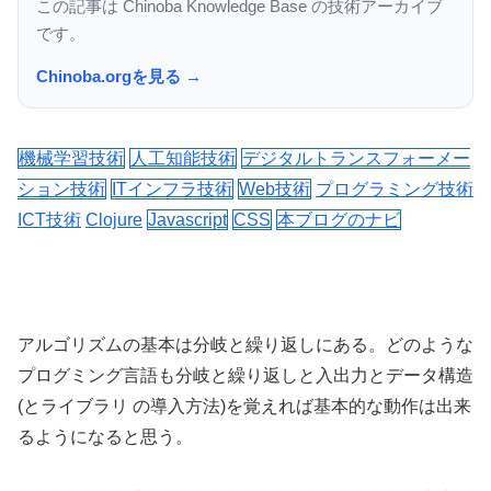
この記事は Chinoba Knowledge Base の技術アーカイブ
です。
Chinoba.orgを見る →
機械学習技術
人工知能技術
デジタルトランスフォーメー
ション技術
ITインフラ技術
Web技術
プログラミング技術
ICT技術
Clojure
Javascript
CSS
本ブログのナビ
アルゴリズムの基本は分岐と繰り返しにある。どのような
プログミング言語も分岐と繰り返しと入出力とデータ構造
(とライブラリ の導入方法)を覚えれば基本的な動作は出来
るようになると思う。