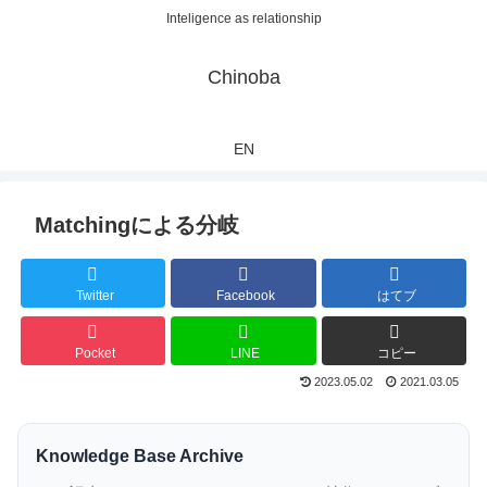
Inteligence as relationship
Chinoba
EN
Matchingによる分岐
Twitter
Facebook
はてブ
Pocket
LINE
コピー
2023.05.02
2021.03.05
Knowledge Base Archive