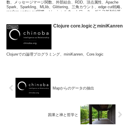
数、メッセージマージ関数、外部結合、RDD、頂点属性、Apache
Spark、Sparkling、MLlib、Glittering、三角カウント、edge cut戦略、
random-vertex-cut戦略、ソーシャルネットワーク、グラフ並列計算
機能、Hadoop、データ並列システム、RDG、Resilient Distributed
Graph、Hama、Giraph)
Clojure core.logicとminiKanren
Clojure
Clojureでの論理プログラミング、miniKanren、Core.logic
Mapからのデータの抽出
因果と禅と哲学と