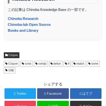
この記事は Chinoba Knowledge Base の一部です。
Chinoba Research
Chinoba-lab Open Source
Books and Library
Clojure
Clojure
cond
condp
defun
if
match
some
分岐
シェアする
Twitter
Facebook
はてブ