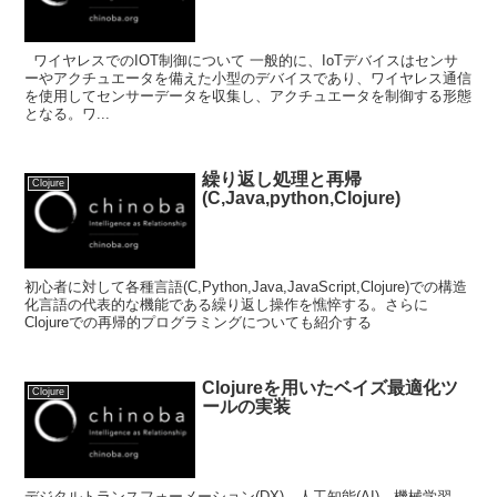
ワイヤレスでのIOT制御について 一般的に、IoTデバイスはセンサ
ーやアクチュエータを備えた小型のデバイスであり、ワイヤレス通信
を使用してセンサーデータを収集し、アクチュエータを制御する形態
となる。ワ...
繰り返し処理と再帰
Clojure
(C,Java,python,Clojure)
初心者に対して各種言語(C,Python,Java,JavaScript,Clojure)での構造
化言語の代表的な機能である繰り返し操作を憔悴する。さらに
Clojureでの再帰的プログラミングについても紹介する
Clojureを用いたベイズ最適化ツ
Clojure
ールの実装
デジタルトランスフォーメーション(DX)、人工知能(AI)、機械学習