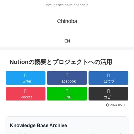
Inteligence as relationship
Chinoba
EN
Notionの概要とプロジェクトへの活用
Twitter
Facebook
はてブ
Pocket
LINE
コピー
2024.05.06
Knowledge Base Archive