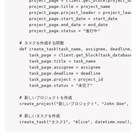
    project_page = client.get_block(project_data
    project_page.title = project_name

    project_page.project_leader = project_leader
    project_page.start_date = start_date

    project_page.end_date = end_date

    project_page.status = "進行中"

# タスクを作成する関数

def create_task(task_name, assignee, deadline, p
    task_page = client.get_block(task_database_u
    task_page.title = task_name

    task_page.assignee = assignee

    task_page.deadline = deadline

    task_page.project = project_id

    task_page.status = "未完了"

# 新しいプロジェクトを作成

create_project("新しいプロジェクト", "John Doe", date
# 新しいタスクを作成

create_task("タスク1", "Alice", datetime.now(), 