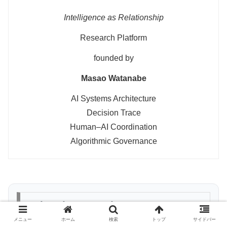
Intelligence as Relationship
Research Platform
founded by
Masao Watanabe
AI Systems Architecture
Decision Trace
Human–AI Coordination
Algorithmic Governance
Related Research
メニュー
ホーム
検索
トップ
サイドバー