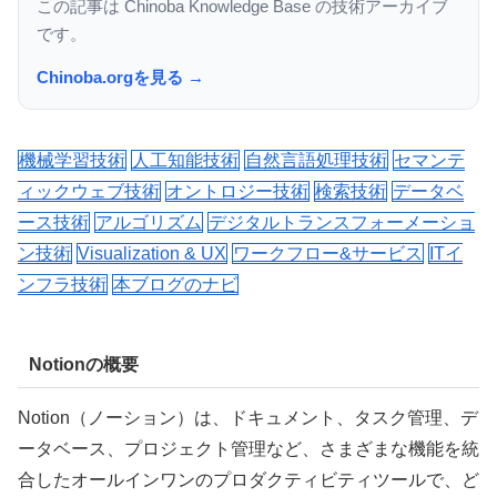
この記事は Chinoba Knowledge Base の技術アーカイブ
です。
Chinoba.orgを見る →
機械学習技術
人工知能技術
自然言語処理技術
セマンテ
ィックウェブ技術
オントロジー技術
検索技術
データベ
ース技術
アルゴリズム
デジタルトランスフォーメーショ
ン技術
Visualization & UX
ワークフロー&サービス
ITイ
ンフラ技術
本ブログのナビ
Notionの概要
Notion（ノーション）は、ドキュメント、タスク管理、デ
ータベース、プロジェクト管理など、さまざまな機能を統
合したオールインワンのプロダクティビティツールで、ど