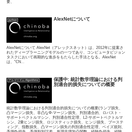
要、
AlexNetについて
python
AlexNetについて AlexNet（アレックスネット）は、2012年に提案さ
れたディープラーニングモデルの一つであり、コンピュータビジョン
タスクにおいて画期的な進歩をもたらした手法となる。AlexNet
は、"CN...
保護中: 統計数学理論における判
アルゴリズム:Algorithms
別適合的損失についての概要
統計数学理論における判別適合的損失についての概要(ランプ損失、
凸マージン損失、非凸なΦ-マージン損失、判別適合的、ロバスト・
サポートベクトルマシン、判別適合性定理、L2-サポートベクトルマ
シン、2乗ヒンジ損失、ロジスティック損失、ヒンジ損失、ブーステ
ィング、指数損失、凸マージン損失の判別適合性定理、ベイズ規則、
予測Φ-損失、予測判別誤差、単調非増加凸関数、経験Φ-損失、経験