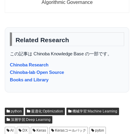
Algorithmic Governance
Related Research
この記事は Chinoba Knowledge Base の一部です。
Chinoba Research
Chinoba-lab Open Source
Books and Library
python
最適化:Optimization
機械学習:Machine Learning
深層学習:Deep Learning
AI
DX
Keras
Kerasコールバック
pyton