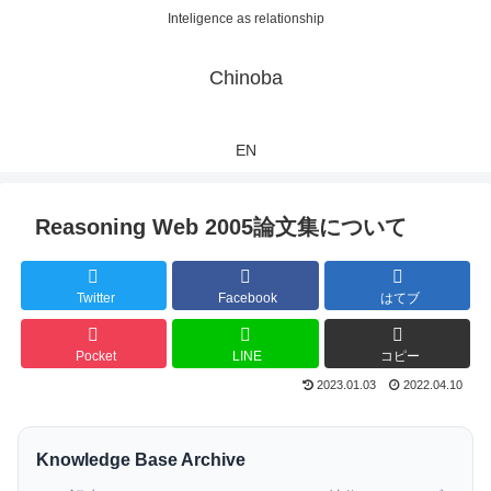
Inteligence as relationship
Chinoba
EN
Reasoning Web 2005論文集について
Twitter
Facebook
はてブ
Pocket
LINE
コピー
2023.01.03
2022.04.10
Knowledge Base Archive