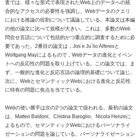
査では、様々な形式で表現されたWeb上のデータへの統
合的なアクセスの必要性を強調し、Webデータのクエリ
における推論の役割について議論している。本論文は本編
の他の論文に比べて規模が大きい。これは、多数のWeb
問合せ言語について包括的かつ重点的に調査するために必
要であった。2番目の論文は，Jos ́e Ju ́lio Alferesと
Wolfgang Mayによるもので，Webデータの進化とイベン
トへの反応性の問題を取り上げている。この論文では、ま
ず、一般的な進化と反応言語の論理的基礎について論じ、
次に、WebとセマンティックWebにおける進化と反応性
に特有の問題に焦点を当てている。
Webの使い勝手は次の2つの論文で扱われる。最初の論文
は、Matteo Baldoni、Cristina Baroglio、Nicola Henzeに
よるもので、セマンティックWebにおけるパーソナライ
ゼーションの問題を論じている。パーソナライゼーション