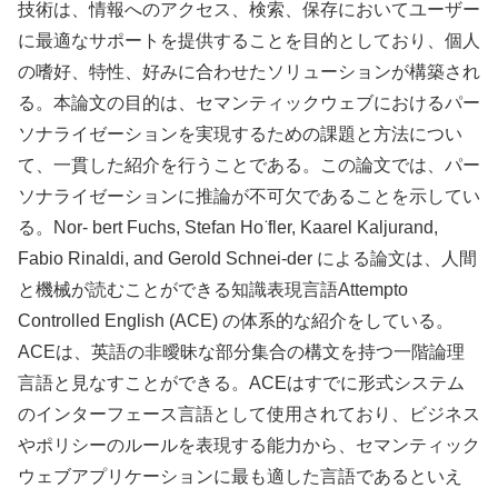
技術は、情報へのアクセス、検索、保存においてユーザー
に最適なサポートを提供することを目的としており、個人
の嗜好、特性、好みに合わせたソリューションが構築され
る。本論文の目的は、セマンティックウェブにおけるパー
ソナライゼーションを実現するための課題と方法につい
て、一貫した紹介を行うことである。この論文では、パー
ソナライゼーションに推論が不可欠であることを示してい
る。Nor- bert Fuchs, Stefan Ho ̈fler, Kaarel Kaljurand,
Fabio Rinaldi, and Gerold Schnei-der による論文は、人間
と機械が読むことができる知識表現言語Attempto
Controlled English (ACE) の体系的な紹介をしている。
ACEは、英語の非曖昧な部分集合の構文を持つ一階論理
言語と見なすことができる。ACEはすでに形式システム
のインターフェース言語として使用されており、ビジネス
やポリシーのルールを表現する能力から、セマンティック
ウェブアプリケーションに最も適した言語であるといえ