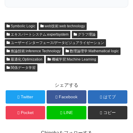
Symbolic Logic
web技術:web technology
エキスパートシステム:expertsystem
グラフ理論
ユーザーインターフェース/データビジュアライゼーション
推論技術:inference Technology
数理論理学:Mathematical logic
最適化:Optimization
機械学習:Machine Learning
関係データ学習
シェアする
Twitter
Facebook
はてブ
Pocket
LINE
コピー
Chinobaをフォローする