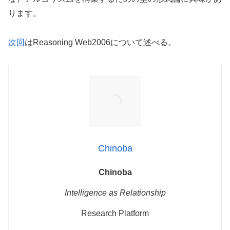
ります。
次回
はReasoning Web2006について述べる。
Chinoba
Chinoba
Intelligence as Relationship
Research Platform