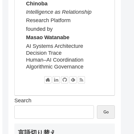
Chinoba
Intelligence as Relationship
Research Platform
founded by
Masao Watanabe
AI Systems Architecture
Decision Trace
Human–AI Coordination
Algorithmic Governance
Search
Go
言語切り替え