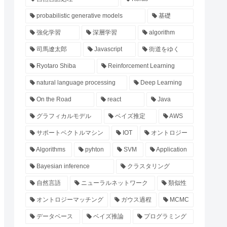
probabilistic generative models
基礎
強化学習
深層学習
algorithm
司馬遼太郎
Javascript
街道をゆく
Ryotaro Shiba
Reinforcement Learning
natural language processing
Deep Learning
On the Road
react
Java
グラフィカルモデル
ベイズ推定
AWS
サポートベクトルマシン
IOT
オントロジー
Algorithms
pyhton
SVM
Application
Bayesian inference
クラスタリング
自然言語
ニューラルネットワーク
類似性
オントロジーマッチング
ガウス過程
MCMC
データベース
ベイズ推論
プログラミング