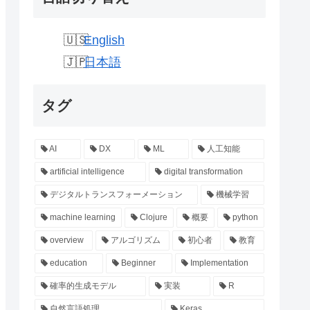
English
日本語
タグ
AI
DX
ML
人工知能
artificial intelligence
digital transformation
デジタルトランスフォーメーション
機械学習
machine learning
Clojure
概要
python
overview
アルゴリズム
初心者
教育
education
Beginner
Implementation
確率的生成モデル
実装
R
自然言語処理
Keras