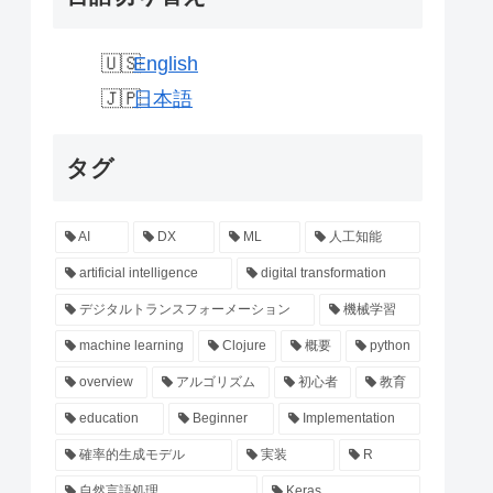
English
日本語
タグ
AI
DX
ML
人工知能
artificial intelligence
digital transformation
デジタルトランスフォーメーション
機械学習
machine learning
Clojure
概要
python
overview
アルゴリズム
初心者
教育
education
Beginner
Implementation
確率的生成モデル
実装
R
自然言語処理
Keras