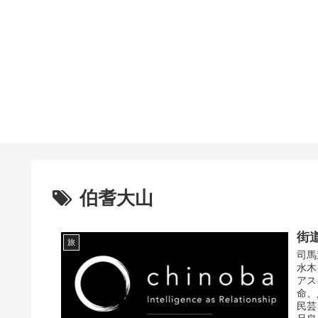
伯耆大山
街
旅
司馬
水木
アス
命、
民芸