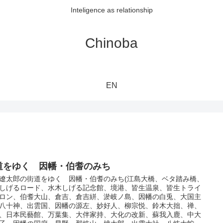
Inteligence as relationship
Chinoba
EN
道をゆく 因幡・伯耆のみち
遼太郎の街道をゆく 因幡・伯耆のみち(江島大橋、ベタ踏み橋、
しげるロード、水木しげる記念館、境港、皆生温泉、皆生トライ
ロン、伯耆大山、倉吉、倉吉絣、淤岐ノ島、因幡の白兎、大国主
八十神、出雲国、因幡の源左、妙好人、柳宗悦、鈴木大拙、禅、
、日本民藝館、万葉集、大伴家持、大化の改新、蘇我入鹿、中大