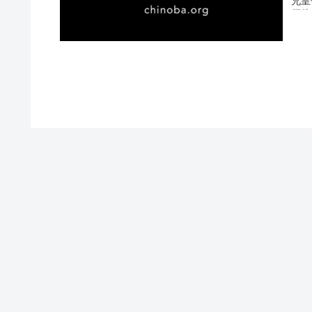
兄皇
須佐