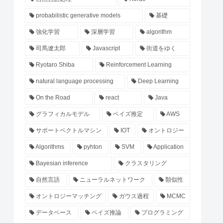
probabilistic generative models
基礎
強化学習
深層学習
algorithm
司馬遼太郎
Javascript
街道をゆく
Ryotaro Shiba
Reinforcement Learning
natural language processing
Deep Learning
On the Road
react
Java
グラフィカルモデル
ベイズ推定
AWS
サポートベクトルマシン
IOT
オントロジー
Algorithms
pyhton
SVM
Application
Bayesian inference
クラスタリング
自然言語
ニューラルネットワーク
類似性
オントロジーマッチング
ガウス過程
MCMC
データベース
ベイズ推論
プログラミング