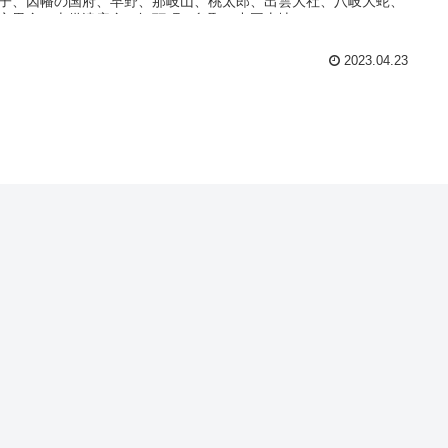
子、因幡の国府、早野、那岐山、桃太郎、出雲大社、八岐大蛇、
之男命、吉備津彦命、智頭町、鳥取、中国山地)
2023.04.23