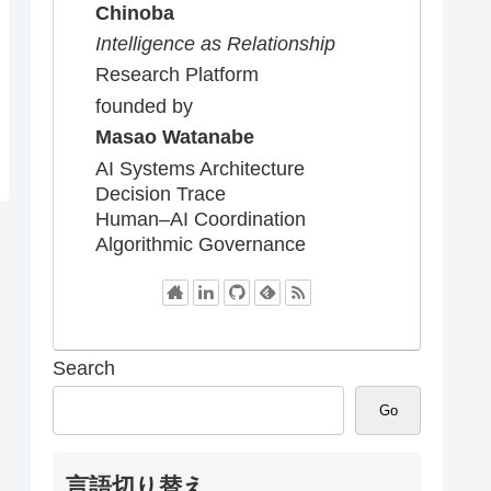
Chinoba
Intelligence as Relationship
Research Platform
founded by
Masao Watanabe
AI Systems Architecture
Decision Trace
Human–AI Coordination
Algorithmic Governance
Search
Go
言語切り替え