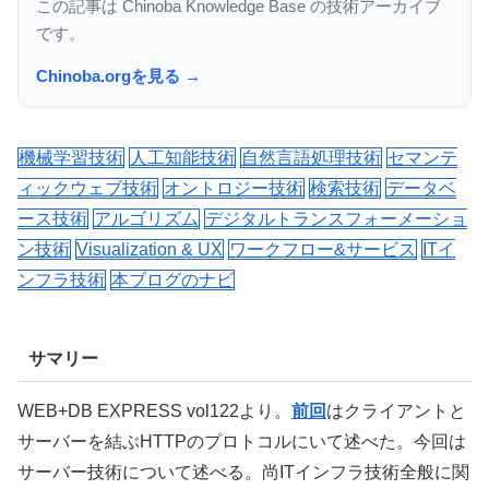
この記事は Chinoba Knowledge Base の技術アーカイブ
です。
Chinoba.orgを見る →
機械学習技術
人工知能技術
自然言語処理技術
セマンテ
ィックウェブ技術
オントロジー技術
検索技術
データベ
ース技術
アルゴリズム
デジタルトランスフォーメーショ
ン技術
Visualization & UX
ワークフロー&サービス
ITイ
ンフラ技術
本ブログのナビ
サマリー
WEB+DB EXPRESS vol122より。
前回
はクライアントと
サーバーを結ぶHTTPのプロトコルにいて述べた。今回は
サーバー技術について述べる。尚ITインフラ技術全般に関