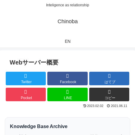
Inteligence as relationship
Chinoba
EN
Webサーバー概要
Twitter
Facebook
はてブ
Pocket
LINE
コピー
2023.02.02
2021.06.11
Knowledge Base Archive