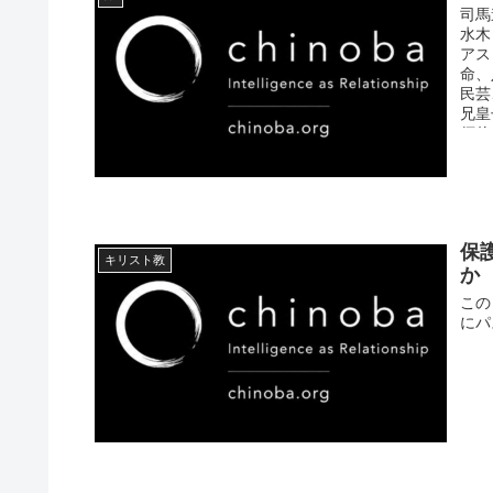
司馬
水木
アス
命、
民芸
兄皇
須佐
保
キリスト教
か
この
にパ