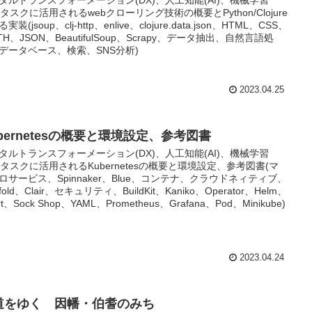
L)タスクに活用されるwebクローリング技術の概要とPython/Clojure
実装(jsoup、clj-http、enlive、clojure.data.json、HTML、CSS、
TH、JSON、BeautifulSoup、Scrapy、データ抽出、自然言語処
データベース、検索、SNS分析)
2023.04.25
bernetesの概要と環境設定、参考図書
タルトランスフォーメーション(DX)、人工知能(AI)、機械学習
L)タスクに活用されるKubernetesの概要と環境設定、参考図書(マ
ロサービス、Spinnaker、Blue、コンテナ、クラウドネィティブ、
ffold、Clair、セキュリティ、BuildKit、Kaniko、Operator、Helm、
rt、Sock Shop、YAML、Prometheus、Grafana、Pod、Minikube)
2023.04.24
道をゆく 因幡・伯耆のみち