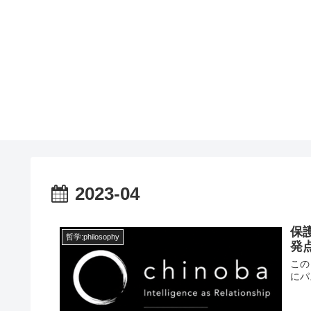
2023-04
保
哲学:philosophy
発
この
にパ