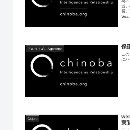
為の
習、
習、
Se
学習
保護
アルゴリズム:Algorithms
この
にパ
we
Clojure
実
デジ