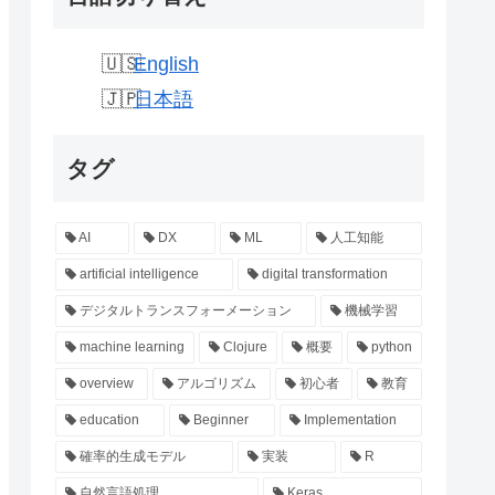
English
日本語
タグ
AI
DX
ML
人工知能
artificial intelligence
digital transformation
デジタルトランスフォーメーション
機械学習
machine learning
Clojure
概要
python
overview
アルゴリズム
初心者
教育
education
Beginner
Implementation
確率的生成モデル
実装
R
自然言語処理
Keras