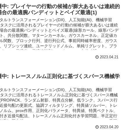
護中: プレイヤーの行動の候補が膨大あるいは連続的
場合の最適腕バンディットとベイズ最適(1)
タルトランスフォーメーション(DX)、人工知能(AI)、機械学習
L)タスクに活用されるプレイヤーの行動の候補が膨大あるいは連続
場合の最適腕バンディットとベイズ最適(線形カール、線形バンデ
ト、共分散関数、マターンカーネル、ガウスカーネル、正定値カ
ル関数、ブロック行列、逆行列公式、事前同時確率密度、ガウス
、リプシッツ連続、ユークリッドノルム、単純リグレット、ブラ
ボックス最適化、最適腕識別、リグレット、交差確認、leave-
e-out交差確認、連続腕バンディット)
2023.04.21
護中: トレースノルム正則化に基づくスパース機械学
タルトランスフォーメーション(DX)、人工知能(AI)、機械学習
L)タスクに活用されるトレースノルム正則化に基づくスパース機械
(PROPACK、ランダム射影、特異点分解、低ランク、スパース行
近接勾配の更新式、協調フィルタリング、特異値ソルバー、トレ
ノルム、prox作用、正則化パラメータ、特異値、特異ベクトル、
付き近接勾配法、トレースノルム正則化付き学習問題、半正定行
行列の平方根、フロベニウスノルム、フロベニウスノルム二乗正
、トーレスノルム最小化、2値分類問題、マルチタスク学習、グル
2023.04.20