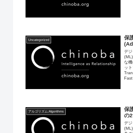
保
Uncategorized
(Ad
デジ
(M
な機
ット
Tra
Fas
atta
保
アルゴリズム:Algorithms
の
デジ
(M