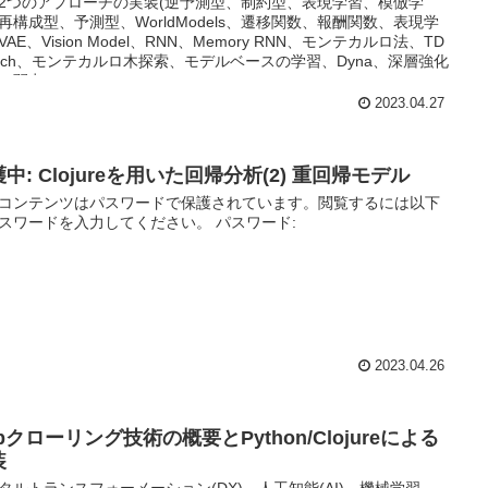
2つのアプローチの実装(逆予測型、制約型、表現学習、模倣学
再構成型、予測型、WorldModels、遷移関数、報酬関数、表現学
VAE、Vision Model、RNN、Memory RNN、モンテカルロ法、TD
arch、モンテカルロ木探索、モデルベースの学習、Dyna、深層強化
の弱点)
2023.04.27
中: Clojureを用いた回帰分析(2) 重回帰モデル
コンテンツはパスワードで保護されています。閲覧するには以下
スワードを入力してください。 パスワード:
2023.04.26
bクローリング技術の概要とPython/Clojureによる
装
タルトランスフォーメーション(DX)、人工知能(AI)、機械学習