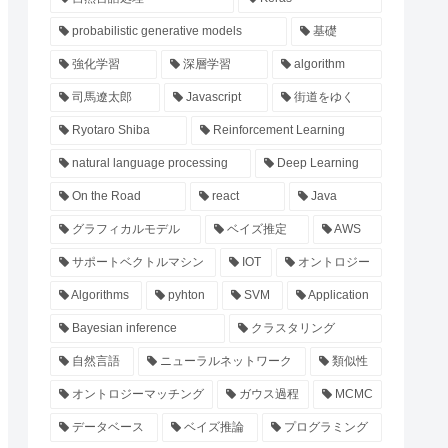
probabilistic generative models
基礎
強化学習
深層学習
algorithm
司馬遼太郎
Javascript
街道をゆく
Ryotaro Shiba
Reinforcement Learning
natural language processing
Deep Learning
On the Road
react
Java
グラフィカルモデル
ベイズ推定
AWS
サポートベクトルマシン
IOT
オントロジー
Algorithms
pyhton
SVM
Application
Bayesian inference
クラスタリング
自然言語
ニューラルネットワーク
類似性
オントロジーマッチング
ガウス過程
MCMC
データベース
ベイズ推論
プログラミング