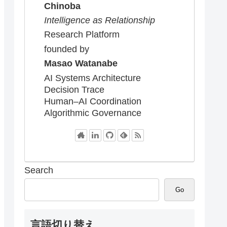
Chinoba
Intelligence as Relationship
Research Platform
founded by
Masao Watanabe
AI Systems Architecture
Decision Trace
Human–AI Coordination
Algorithmic Governance
Search
Go
言語切り替え