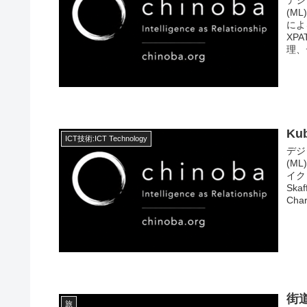
(M
による
XPA
理、
Ku
ICT技術:ICT Technology
デジ
(M
イク
Ska
Cha
街
旅