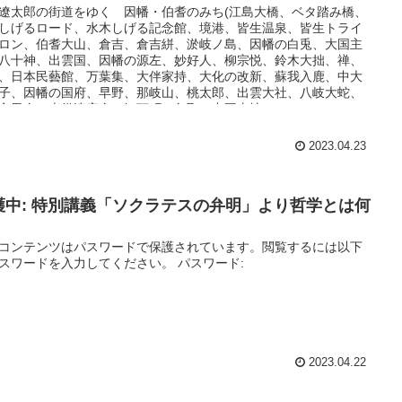
遼太郎の街道をゆく 因幡・伯耆のみち(江島大橋、ベタ踏み橋、
しげるロード、水木しげる記念館、境港、皆生温泉、皆生トライ
ロン、伯耆大山、倉吉、倉吉絣、淤岐ノ島、因幡の白兎、大国主
八十神、出雲国、因幡の源左、妙好人、柳宗悦、鈴木大拙、禅、
、日本民藝館、万葉集、大伴家持、大化の改新、蘇我入鹿、中大
子、因幡の国府、早野、那岐山、桃太郎、出雲大社、八岐大蛇、
之男命、吉備津彦命、智頭町、鳥取、中国山地)
2023.04.23
護中: 特別講義「ソクラテスの弁明」より哲学とは何
コンテンツはパスワードで保護されています。閲覧するには以下
スワードを入力してください。 パスワード:
2023.04.22