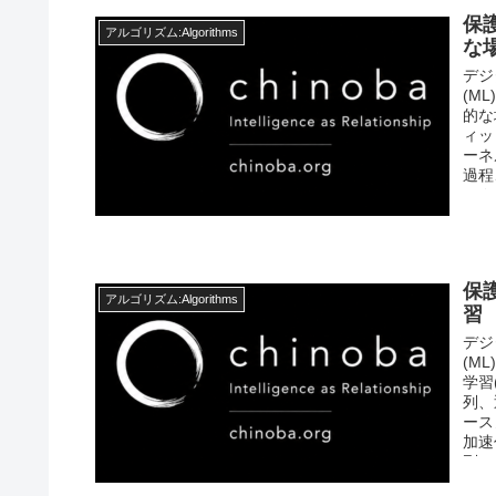
保
アルゴリズム:Algorithms
な
デジ
(M
的な
ィッ
ーネ
過程
ック
on
保
アルゴリズム:Algorithms
習
デジ
(M
学習
列、
ース
加速
列、
則化