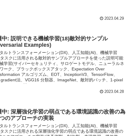
2023.04.29
護中: 説明できる機械学習(18)敵対的サンプル
versarial Examples)
タルトランスフォーメーション(DX)、人工知能(AI)、機械学習
L)タスクに活用される敵対的サンプルアプローチを使った説明可能
械学習(サイバーセキュリティ、サロゲートモデル、ニューラルネ
ワーク、ブラックボックスアタック、Expectation Over
nsformation アルゴリズム、EOT、InceptionV3、TensorFlow、
t gradient法、VGG16 分類器、ImageNet、敵対的パッチ、1-pixel
ck、L-BFGS 法、Fast gradient sign method)
2023.04.28
護中: 深層強化学習の弱点である環境認識の改善の為
2つのアプローチの実装
タルトランスフォーメーション(DX)、人工知能(AI)、機械学習
L)タスクに活用される深層強化学習の弱点である環境認識の改善の