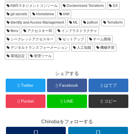
AWSマネジメントコンソール
Dockernized Terraform
DX
git-secrets
Homebrew
IAM
Identity and Access Management
ML
python
Terraform
tfenv
アクセスキーID
インフラストラクチャ
シークレットアクセスキー
セットアップ
チーム開発
デジタルトランスフォーメーション
人工知能
機械学習
環境設定
管理ツール
シェアする
Twitter
Facebook
はてブ
Pocket
LINE
コピー
Chinobaをフォローする