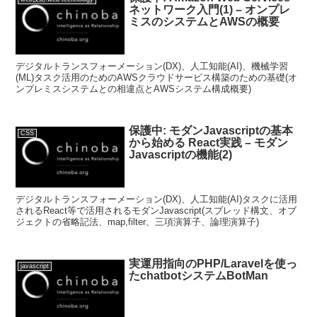
ネットワーク入門(1) – オンプレ
ミスのシステムとAWSの概要
デジタルトランスフォーメーション(DX)、人工知能(AI)、機械学習
(ML)タスク活用のためのAWSクラウドサービス構築のための基礎(オ
ンプレミスシステムとの相違点とAWSシステム構成概要)
保護中: モダンJavascriptの基本
CSS
から始める React実践 – モダン
Javascriptの機能(2)
デジタルトランスフォーメーション(DX)、人工知能(AI)タスクに活用
されるReact等で活用されるモダンJavascript(スプレッド構文、オブ
ジェクトの省略記法、map,filter、三項演算子、論理演算子)
実運用指向のPHP/Laravelを使っ
javascript
たchatbotシステムBotMan