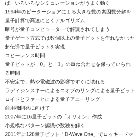
ば、いろいろなシミュレーションがうまく動く
1994年のピーターショアによる大きな数の素因数分解を
量子計算で高速にとくアルゴリズム
暗号が量子コンピューターで解読されてしまう
量子ゲート方式では数個以上の量子ビットを作れなかった
超伝導で量子ビットを実現
コヒーレンス時間
量子ビットが「0」と「1」の重ね合わせを保っていられ
る時間
不安定で、熱や電磁波の影響ですぐに壊れる
ラディジンスキーによるニオブのリングによる量子ビット
ロイドとファーヒによる量子アニーリング
商用機開発に向けて
2007年に16量子ビットの「オリオン」作成
小規模なパターン認識や数独を解く
2011年に128量子ビット「D-Wave One」でロッキードマ