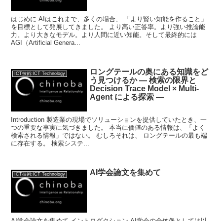
はじめに AIはこれまで、多くの場合、 「より賢い知能を作ること」
を目標として発展してきました。 より高い正答率。より強い推論能
力。より大きなモデル。より人間に近い知能。そして最終的には
AGI（Artificial Genera...
ロングテールの奥にある知識をど
ICT技術:ICT Technology
う見つけるか — 検索の限界と
Decision Trace Model × Multi-
Agent による探索 —
Introduction 製造業の現場でソリューションを提供していたとき、一
つの重要な事実に気づきました。 本当に価値のある情報は、「よく
検索される情報」ではない。 むしろそれは、 ロングテールの最も端
に存在する。 検索システ...
AI学会論文を集めて
ICT技術:ICT Technology
AI学会論文を集めて イントロダクション AI学会の全体像としては以