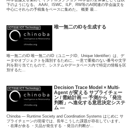
下のようになる。 AAAI、ISWC、ILP、RW等のAI関連の学会論文を
中心にそれらの予稿集をベースに集めた。 概要 最...
唯一無二のIDを生成する
IOT技術:IOT Technology
唯一無二のID 唯一無二のID（ユニークID、Unique Identifier）は、デ
ータやオブジェクトを識別するために、一意で重複のない番号や文字
列を割り当てたもので、システムやデータベース内で特定の情報を区
別するた...
Decision Trace Model × Multi-
ICT技術:ICT Technology
Agent が変える サプライチェー
ン / 需給計画 — 予測から「発注
判断」へ進化する意思決定システ
ム —
Chinoba — Runtime Society and Coordination Systems はじめに サ
プライチェーンの現場では、長年こうした課題が存在しています。
・在庫が余る ・欠品が発生する ・発注の判断が...