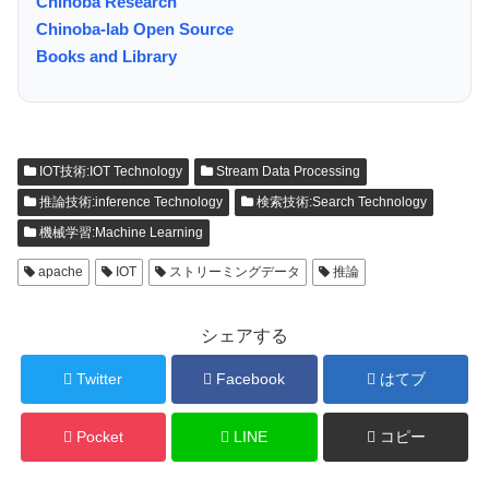
Chinoba Research
Chinoba-lab Open Source
Books and Library
IOT技術:IOT Technology
Stream Data Processing
推論技術:inference Technology
検索技術:Search Technology
機械学習:Machine Learning
apache
IOT
ストリーミングデータ
推論
シェアする
Twitter
Facebook
はてブ
Pocket
LINE
コピー