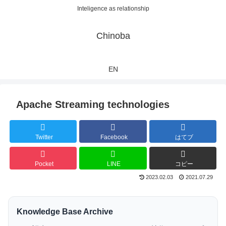
Inteligence as relationship
Chinoba
EN
Apache Streaming technologies
Twitter
Facebook
はてブ
Pocket
LINE
コピー
2023.02.03
2021.07.29
Knowledge Base Archive