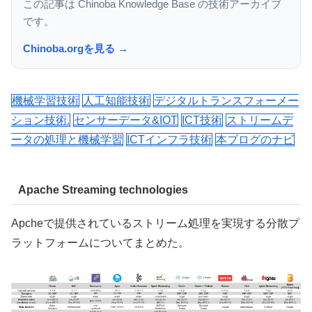
この記事は Chinoba Knowledge Base の技術アーカイブ
です。
Chinoba.orgを見る →
機械学習技術
人工知能技術
デジタルトランスフォーメー
ション技術.
センサーデータ&IOT
ICT技術
ストリームデ
ータの処理と機械学習
ICTインフラ技術
本ブログのナビ
Apache Streaming technologies
Apcheで提供されている
ストリーム処理を実現する分散プ
ラットフォームについてまとめた。