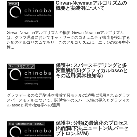
Girvan-Newmanアルゴリズムの
python
概要と実装例について
Girvan-Newmanアルゴリズムの概要 Girvan-Newmanアルゴリズム
は、グラフ理論においてネットワークのコミュニティ構造を検出する
ためのアルゴリズムであり、このアルゴリズムは、エッジの媒介中心
性...
保護中: スパースモデリングと多
スパースモデリング
変量解析(5)グラフィカルlassoと
その活用(異常検知等)
グラフデータの次元削減や機械学習モデルの説明に活用されるグラフ
スパースモデルについて、関係性へのスパース性の導入とグラフィカ
ルlassoと異常検知等への適用
保護中: 分類(2)最適化のプロセス
推論技術:inference Technology
(勾配降下法,ニュートン法,パーセ
プトロン,SVM)