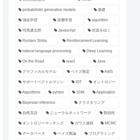
probabilistic generative models
基礎
強化学習
深層学習
algorithm
司馬遼太郎
Javascript
街道をゆく
Ryotaro Shiba
Reinforcement Learning
natural language processing
Deep Learning
On the Road
react
Java
グラフィカルモデル
ベイズ推定
AWS
サポートベクトルマシン
IOT
オントロジー
Algorithms
pyhton
SVM
Application
Bayesian inference
クラスタリング
自然言語
ニューラルネットワーク
類似性
オントロジーマッチング
ガウス過程
MCMC
データベース
ベイズ推論
プログラミング