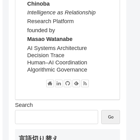
Chinoba
Intelligence as Relationship
Research Platform
founded by
Masao Watanabe
AI Systems Architecture
Decision Trace
Human–AI Coordination
Algorithmic Governance
Search
Go
言語切り替え