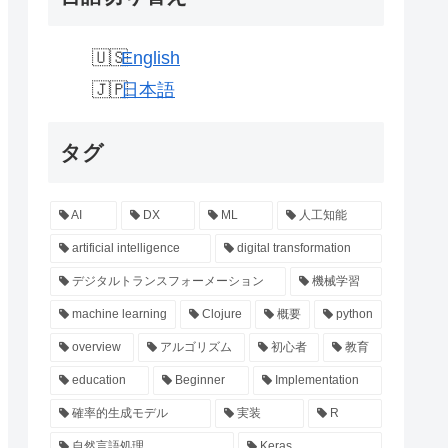
English
日本語
タグ
AI
DX
ML
人工知能
artificial intelligence
digital transformation
デジタルトランスフォーメーション
機械学習
machine learning
Clojure
概要
python
overview
アルゴリズム
初心者
教育
education
Beginner
Implementation
確率的生成モデル
実装
R
自然言語処理
Keras