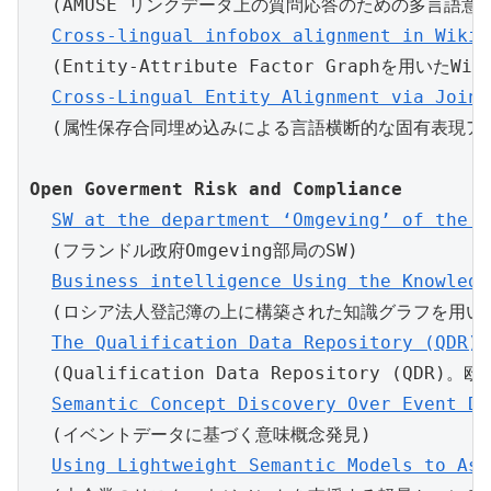
  (AMUSE リンクデータ上の質問応答のための多言語意味
Cross-lingual infobox alignment in Wikip
  (Entity-Attribute Factor Graphを用いた
Cross-Lingual Entity Alignment via Joint
Open Goverment Risk and Compliance
SW at the department ‘Omgeving’ of the F
  (フランドル政府Omgeving部局のSW)

Business intelligence Using the Knowledg
  (ロシア法人登記簿の上に構築された知識グラフを用い
The Qualification Data Repository (QDR):
  (Qualification Data Repository (QD
Semantic Concept Discovery Over Event Da
  (イベントデータに基づく意味概念発見)

Using Lightweight Semantic Models to Ass