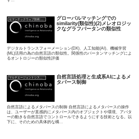
グローバルマッチングでの
セマンテックウェブ技術:Semantic web Technology
similarity(類似性)(2)メレオロジッ
クなグラフパータンの類似性
デジタルトランスフォーメーション(DX)、人工知能(AI)、機械学習
(ML)活用の為の自然言語の類似性。関係性のパータンマッチングによ
るオントロジーの類似性評価
自然言語処理と生成系AIによるメ
マルチエージェントシステム
タバース制御
自然言語によるメタバースの制御 自然言語によるメタバースの操作
は、ユーザーが直感的にメタバース内のオブジェクトや環境、アバタ
ーの動きを自然言語でコントロールできるようにする技術となる。以
下に、そのための具体的な構...