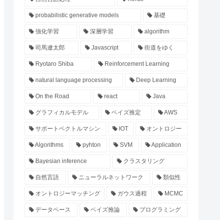
probabilistic generative models
基礎
強化学習
深層学習
algorithm
司馬遼太郎
Javascript
街道をゆく
Ryotaro Shiba
Reinforcement Learning
natural language processing
Deep Learning
On the Road
react
Java
グラフィカルモデル
ベイズ推定
AWS
サポートベクトルマシン
IOT
オントロジー
Algorithms
pyhton
SVM
Application
Bayesian inference
クラスタリング
自然言語
ニューラルネットワーク
類似性
オントロジーマッチング
ガウス過程
MCMC
データベース
ベイズ推論
プログラミング