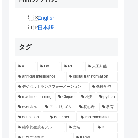
English
日本語
タグ
AI
DX
ML
人工知能
artificial intelligence
digital transformation
デジタルトランスフォーメーション
機械学習
machine learning
Clojure
概要
python
overview
アルゴリズム
初心者
教育
education
Beginner
Implementation
確率的生成モデル
実装
R
自然言語処理
Keras