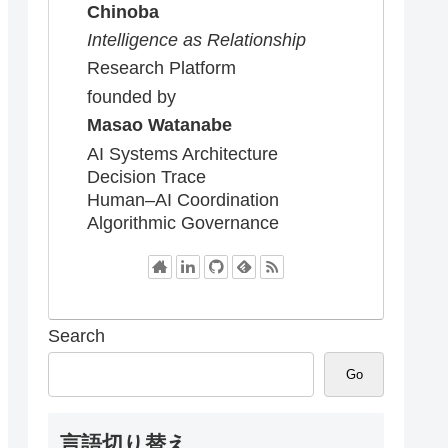
Chinoba
Intelligence as Relationship
Research Platform
founded by
Masao Watanabe
AI Systems Architecture
Decision Trace
Human–AI Coordination
Algorithmic Governance
Search
Go
言語切り替え