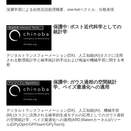
深層学習による自然言語処理概要、one-hotベクトル、分散表現
保護中: ポスト近代科学としての
推論技術:inference Technology
統計学
デジタルトランスフォーメーション(DX)、人工知能(AI)タスクに活用
される数理統計学と確率統計的手法および推論や機械学習に関する考
察
保護中: ガウス過程の空間統計
アルゴリズム:Algorithms
学、ベイズ最適化への適用
デジタルトランスフォーメーション(DX)、人工知能(AI)、機械学習
(ML)タスクに活用される確率的生成モデルの応用としてのガウス過程
の空間統計学、ベイズ最適化への適用(ARD,Maternカーネル)のツー
ル(GPyOptやGPFlowやGPyTorch)