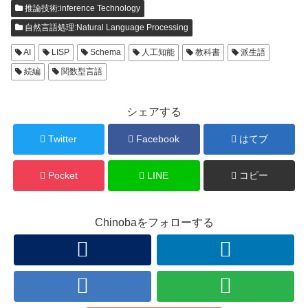
推論技術:inference Technology
自然言語処理:Natural Language Processing
AI
LISP
Schema
人工知能
教科書
派生語
続編
関数型言語
シェアする
Twitter
Facebook
はてブ
Pocket
LINE
コピー
Chinobaをフォローする