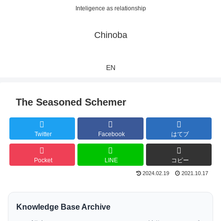
Inteligence as relationship
Chinoba
EN
The Seasoned Schemer
Twitter
Facebook
はてブ
Pocket
LINE
コピー
2024.02.19
2021.10.17
Knowledge Base Archive