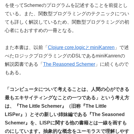
を使ってSchemeのプログラムを記述することを前提とし
ている。また、関数型プログラミングのテクニックについ
ても詳しく解説しているため、関数型プログラミングの初
心者にもおすすめの一冊となる。
また本書は、以前「
Clojure core.logicとminiKanren
」で述
べたロジックプログラミングのDSLであるminiKanrenの
解説図書である「
The Reasoned Schemer
」に続くもので
もある。
「コンピュータについて考えることは、人間の心ができる
最もエキサイティングなことの一つである」という考え方
は、『
The Little Schemer
』（旧称『
The Little
LISPer
』）とその新しい姉妹編である『
The Seasoned
Schemer
』を、
LISP
に関する他の書籍とは一線を画すも
のにしています。抽象的な概念をユーモラスで理解しやす