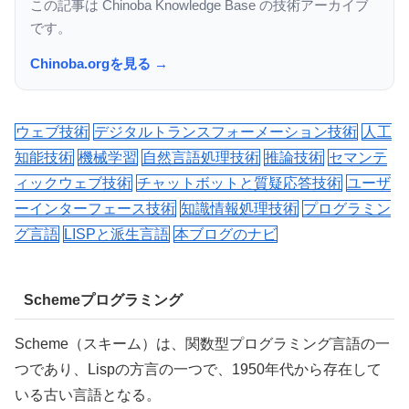
この記事は Chinoba Knowledge Base の技術アーカイブ
です。
Chinoba.orgを見る →
ウェブ技術
デジタルトランスフォーメーション技術
人工
知能技術
機械学習
自然言語処理技術
推論技術
セマンテ
ィックウェブ技術
チャットボットと質疑応答技術
ユーザ
ーインターフェース技術
知識情報処理技術
プログラミン
グ言語
LISPと派生言語
本ブログのナビ
Schemeプログラミング
Scheme（スキーム）は、関数型プログラミング言語の一
つであり、Lispの方言の一つで、1950年代から存在して
いる古い言語となる。