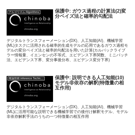
保護中: ガウス過程の計算法(2)変
アルゴリズム:Algorithms
分ベイズ法と確率的勾配法
デジタルトランスフォーメーション(DX)、人工知能(AI)、機械学習
(ML)タスクに活用される確率的生成モデルの応用であるガウス過程モ
デルの変分ベイズ法と確率的勾配法を用いた計算(カルバックライブ
ラー情報量、イエンセンの不等式、エビデンス下界関数、ミニバッチ
法、エビデンス下界、変分事後分布、エビデンス変分下界)
保護中: 説明できる人工知能(10)
推論技術:inference Technology
モデル非依存の解釈(特徴量の相
互作用)
デジタルトランスフォーメーション(DX)、人工知能(AI)、機械学習
(ML)に活用可能な説明できる機械学習での後付け解釈モデル、モデル
非依存解釈手法のうちの一つ特徴量の相互作用