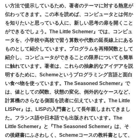
い方法で提示しているため、著者のテーマに対する熱意が
伝わってきます。この本を読めば、コンピュータとは何か
を知りたいと思っている人に、新しい思考の扉を開くこと
ができるでしょう。
The Little Schemer
』では、コンピュ
ータを、小学校や高校で習う算数や代数の延長線上にある
ものとして紹介しています。プログラムを再帰関数として
紹介し、コンピュータができることの限界についても簡単
に触れています。著者は、これらの抽象的なアイデアを説
明するために、
Scheme
というプログラミング言語と面白
い食べ物を使っています。
The Seasoned Schemer
』で
は、値としての関数、状態の変化、例外的なケースなど、
計算機のさらなる側面を読者に伝えています。
The Little
LISPer
』は、
LISP
の入門書として長年親しまれてきまし
た。フランス語や日本語でも出版されています。
The
Little Schemer
』と『
The Seasoned Schemer
』は、そ
の後継書にふさわしく、
Scheme
コースの教科書として、