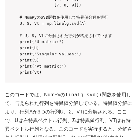
              [7, 8, 9]])

# NumPyのSVD関数を使用して特異値分解を実行

U, S, Vt = np.linalg.svd(A)

# U, S, Vtに分解された行列が格納されています

print("U matrix:")

print(U)

print("Singular values:")

print(S)

print("Vt matrix:")

print(Vt)
linalg.svd()
このコードでは、NumPyの
関数を使用し
て、与えられた行列を特異値分解している。特異値分解に
より、行列
A
が3つの行列
U
、
Σ
、
V
T
に分解される。ここ
で、
U
は左特異ベクトル行列、
Σ
は特異値行列、
V
T
は右特
異ベクトル行列となる。このコードを実行すると、分解さ