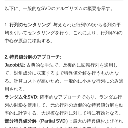
以下に、一般的なSVDのアルゴリズムの概要を示す。
1. 行列のセンタリング:
与えられた行列\(A\)から各列の平
均を引いてセンタリングを行う。これにより、行列\(A\)の
中心が原点に移動する。
2. 特異値分解のアプローチ:
Jacobi法:
古典的な手法で、反復的に回転行列を適用し
て、対角成分に収束するまで特異値分解を行うものとな
る。計算コストが高いため、一般的に小さな行列にのみ適
用される。
ランダム化SVD:
確率的なアプローチであり、ランダム行
列の射影を使用して、元の行列の近似的な特異値分解を効
率的に計算する。大規模な行列に対して特に有効となる。
部分特異値分解（Partial SVD）:
最大の特異値およびそれ