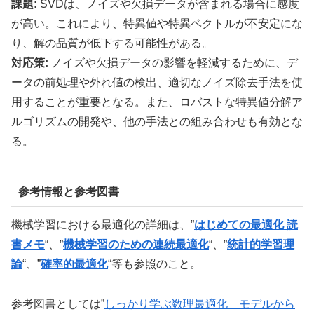
課題:
SVDは、ノイズや欠損データが含まれる場合に感度
が高い。これにより、特異値や特異ベクトルが不安定にな
り、解の品質が低下する可能性がある。
対応策:
ノイズや欠損データの影響を軽減するために、デ
ータの前処理や外れ値の検出、適切なノイズ除去手法を使
用することが重要となる。また、ロバストな特異値分解ア
ルゴリズムの開発や、他の手法との組み合わせも有効とな
る。
参考情報と参考図書
機械学習における最適化の詳細は、”
はじめての最適化 読
書メモ
“、”
機械学習のための連続最適化
“、”
統計的学習理
論
“、”
確率的最適化
“等も参照のこと。
参考図書としては”
しっかり学ぶ数理最適化 モデルから