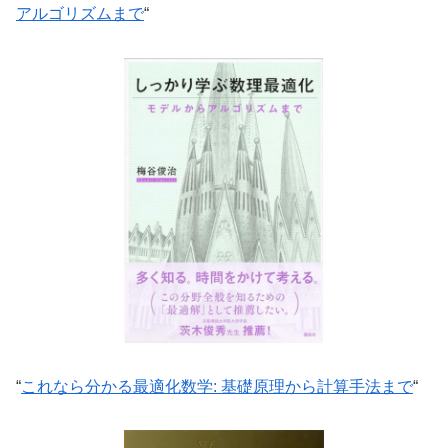
アルゴリズムまで
“
“
これなら分かる最適化数学: 基礎原理から計算手法まで
“