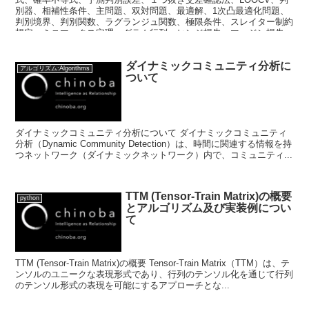
別器、相補性条件、主問題、双対問題、最適解、1次凸最適化問題、
判別境界、判別関数、ラグランジュ関数、極限条件、スレイター制約
想定、ミニマックス定理、グラム行列、ヒンジ損失、マージン損失、
凸関数、ベイズ誤差、正則化パラメータ)
ダイナミックコミュニティ分析に
アルゴリズム:Algorithms
ついて
ダイナミックコミュニティ分析について ダイナミックコミュニティ
分析（Dynamic Community Detection）は、時間に関連する情報を持
つネットワーク（ダイナミックネットワーク）内で、コミュニティ...
TTM (Tensor-Train Matrix)の概要
python
とアルゴリズム及び実装例につい
て
TTM (Tensor-Train Matrix)の概要 Tensor-Train Matrix（TTM）は、テ
ンソルのユニークな表現形式であり、行列のテンソル化を通じて行列
のテンソル形式の表現を可能にするアプローチとな...