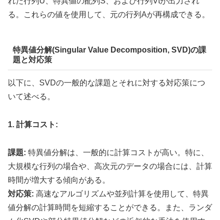
れた行列
U
、特異値の配列
S
、および行列
V
t
が出力され
る。これらの値を使用して、元の行列
A
が再構成できる。
特異値分解(Singular Value Decomposition, SVD)の課
題と対応策
以下に、SVDの一般的な課題とそれに対する対応策につ
いて述べる。
1. 計算コスト:
課題:
特異値分解は、一般的に計算コストが高い。特に、
大規模な行列の場合や、高次元のデータの場合には、計算
時間が増大する傾向がある。
対応策:
高速なアルゴリズムや並列計算を使用して、特異
値分解の計算時間を短縮することができる。また、ランダ