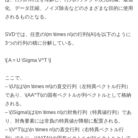
化、データ圧縮、ノイズ除去などのさまざまな目的に使用
されるものとなる。
SVDでは、任意の\(m \times n\)の行列\(A\)を以下のように
3つの行列の積に分解している。
\[ A = U \Sigma V^T \]
ここで、
– \(U\)は\(m \times m\)の直交行列（左特異ベクトル行列）
であり、\(AA^T\)の固有ベクトルが列ベクトルとして格納
される。
– \(\Sigma\)は\(m \times n\)の対角行列（特異値行列）であ
り、対角要素には非負の特異値が降順に配置される。
– \(V^T\)は\(n \times n\)の直交行列（右特異ベクトル行