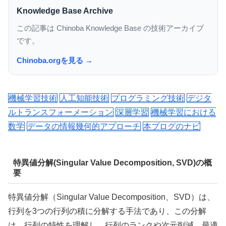
Knowledge Base Archive
この記事は Chinoba Knowledge Base の技術アーカイブ
です。
Chinoba.orgを見る →
機械学習技術
人工知能技術
プログラミング技術
デジタ
ルトランスフォーメーション
深層学習
機械学習における
数学
データの情報幾何的アプローチ
本ブログのナビ
特異値分解(Singular Value Decomposition, SVD)の概
要
特異値分解（Singular Value Decomposition、SVD）は、
行列を3つの行列の積に分解する手法であり、この分解
は、行列の特性を理解し、行列のランクや次元削減、最適