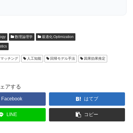
ogy
数理論理学
最適化:Optimization
tics
マッチング
人工知能
回帰モデル手法
因果効果推定
ェアする
Facebook
はてブ
LINE
コピー