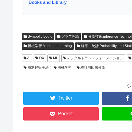
Books and Library
Symbolic Logic
グラフ理論
推論技術:inference Technol
機械学習:Machine Learning
確率・統計:Probability and Statis
AI
DX
ML
デジタルトランスフォーメーション
層別解析手法
機械学習
統計的因果推論
シ
Twitter
Pocket