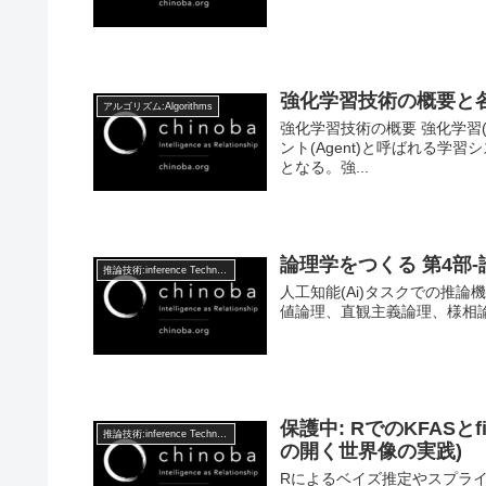
強化学習技術の概要と
アルゴリズム:Algorithms
強化学習技術の概要 強化学習(Re
ント(Agent)と呼ばれる
となる。強...
論理学をつくる 第4部
推論技術:inference Technology
人工知能(Ai)タスクでの推
値論理、直観主義論理、様相論
保護中: RでのKFAS
推論技術:inference Technology
の開く世界像の実践)
Rによるベイズ推定やスプライン