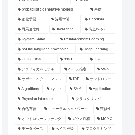
probabilistic generative models
基礎
強化学習
深層学習
algorithm
司馬遼太郎
Javascript
街道をゆく
Ryotaro Shiba
Reinforcement Learning
natural language processing
Deep Learning
On the Road
react
Java
グラフィカルモデル
ベイズ推定
AWS
サポートベクトルマシン
IOT
オントロジー
Algorithms
pyhton
SVM
Application
Bayesian inference
クラスタリング
自然言語
ニューラルネットワーク
類似性
オントロジーマッチング
ガウス過程
MCMC
データベース
ベイズ推論
プログラミング