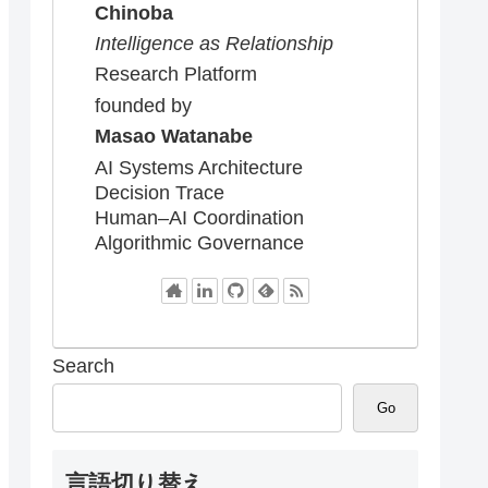
Chinoba
Intelligence as Relationship
Research Platform
founded by
Masao Watanabe
AI Systems Architecture
Decision Trace
Human–AI Coordination
Algorithmic Governance
Search
Go
言語切り替え