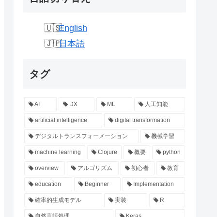
English
日本語
タグ
AI
DX
ML
人工知能
artificial intelligence
digital transformation
デジタルトランスフォーメーション
機械学習
machine learning
Clojure
概要
python
overview
アルゴリズム
初心者
教育
education
Beginner
Implementation
確率的生成モデル
実装
R
自然言語処理
Keras