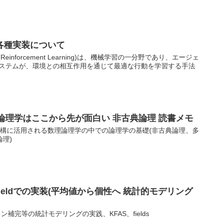
各種実装について
inforcement Learning)は、機械学習の一分野であり、エージェ
学習システムが、環境との相互作用を通じて最適な行動を学習する手法
-論理学はここから先が面白い 非古典論理 読書メモ
論機構に活用される数理論理学の中での論理学の基礎(非古典論理、多
理)
とfieldでの実装(平均値から個性へ 統計的モデリング
補完等の統計モデリングの実践、KFAS、fields