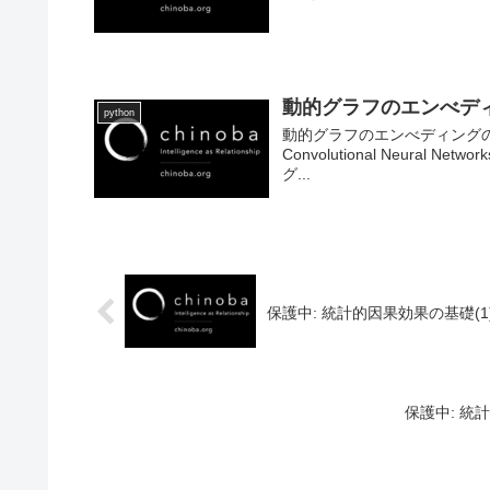
動的グラフのエンべデ
python
動的グラフのエンべディングの
Convolutional Neura
グ...
保護中: 統計的因果効果の基礎
保護中: 統