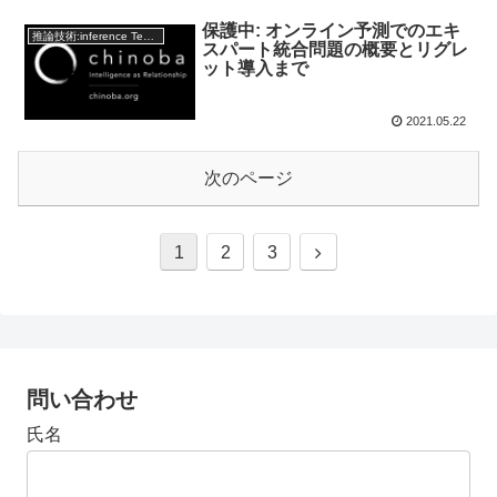
保護中: オンライン予測でのエキ
推論技術:inference Technology
スパート統合問題の概要とリグレ
ット導入まで
2021.05.22
次のページ
1
2
3
問い合わせ
氏名