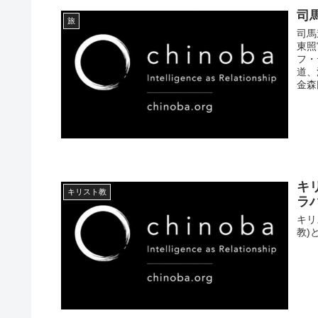
司
旅
司馬
東照
フ・
道、
金森
キ
キリスト教
ラ
キリ
教)