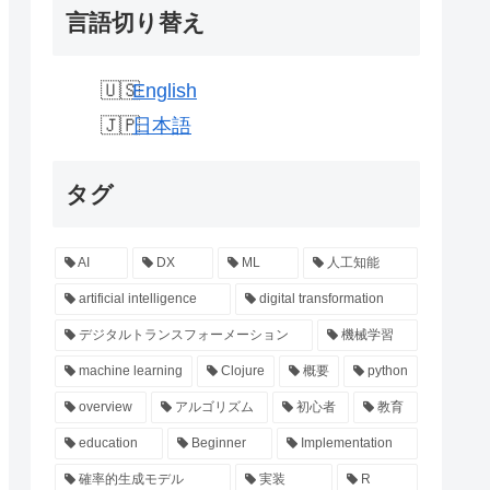
言語切り替え
English
日本語
タグ
AI
DX
ML
人工知能
artificial intelligence
digital transformation
デジタルトランスフォーメーション
機械学習
machine learning
Clojure
概要
python
overview
アルゴリズム
初心者
教育
education
Beginner
Implementation
確率的生成モデル
実装
R