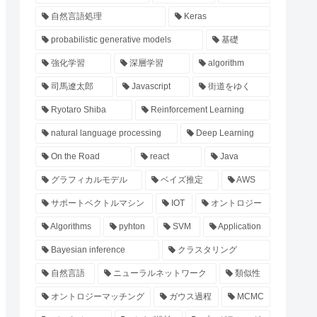
自然言語処理
Keras
probabilistic generative models
基礎
強化学習
深層学習
algorithm
司馬遼太郎
Javascript
街道をゆく
Ryotaro Shiba
Reinforcement Learning
natural language processing
Deep Learning
On the Road
react
Java
グラフィカルモデル
ベイズ推定
AWS
サポートベクトルマシン
IOT
オントロジー
Algorithms
pyhton
SVM
Application
Bayesian inference
クラスタリング
自然言語
ニューラルネットワーク
類似性
オントロジーマッチング
ガウス過程
MCMC