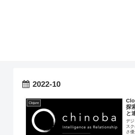
2022-10
Cl
Clojure
探
と
デジ
スク
さ優