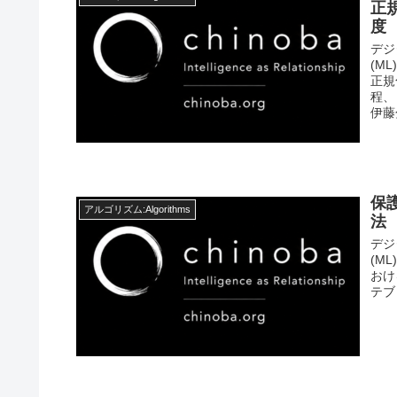
正
度
デジ
(M
正規
程、
伊藤
保
アルゴリズム:Algorithms
法
デジ
(M
おけ
テブ