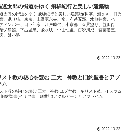
馬遼太郎の街道をゆく 飛騨紀行と美しい建築物
遼太郎の街道をゆく 飛騨紀行と美しい建築物(料亭、洲さき、日光
宮、眠り猫、東京、上野寛永寺、龍、左甚五郎、水無神宮、ハー
ティンバー、日下部家、江戸時代、小京都、春景塗り、益田街
湯ノ島館、下呂温泉、飛水峡、中山七里、百済河成、斎藤道三、
氏、姉小路)
2022.10.23
リスト教の核心を読む 三大一神教と旧約聖書とアブ
ハム
スト教の核心を読む 三大一神教(ユダヤ教、キリスト教、イスラム
と旧約聖書(イザヤ書、創世記)とクルアーンとアブラハム
2022.10.22