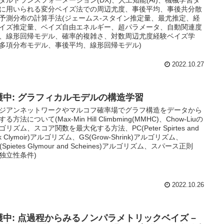
に用いられる変分ベイズ法での周辺尤度、事後平均、事後共分散
予測分布の計算手法(ジェームス-スタイン推定量、最尤推定、経
イズ推定量、ベイズ自由エネルギー、超パラメータ、自動関連度
、線形回帰モデル、確率的複雑さ、対数周辺尤度経験ベイズ学
多項分布モデル、事後平均、線形回帰モデル)
2022.10.27
護中: グラフィカルモデルの構造学習
ジアンネットワークやマルコフ確率場でグラフ構造をデータから
る方法について(Max-Min Hill Climbming(MMHC)、Chow-Liuの
ゴリズム、スコア関数を最大化する方法、PC(Peter Spirtes and
rk Clymoir)アルゴリズム、GS(Grow-Shrink)アルゴリズム、
(Spietes Glymour and Scheines)アルゴリズム、スパース正則
独立性条件)
2022.10.26
護中: 点過程からみるノンパラメトリックベイズ –