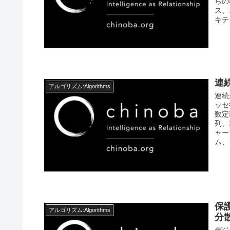
らの
ス、
キテ
連
アルゴリズム:Algorithms
連続
ッセ
数定
列、
ャー
ム、
保
アルゴリズム:Algorithms
分
デジ