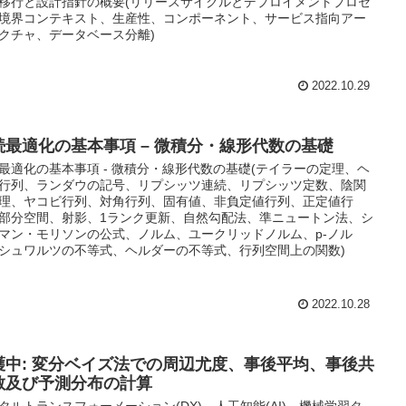
移行と設計指針の概要(リリースサイクルとデプロイメントプロセ
境界コンテキスト、生産性、コンポーネント、サービス指向アー
クチャ、データベース分離)
2022.10.29
続最適化の基本事項 – 微積分・線形代数の基礎
最適化の基本事項 - 微積分・線形代数の基礎(テイラーの定理、ヘ
行列、ランダウの記号、リプシッツ連続、リプシッツ定数、陰関
理、ヤコビ行列、対角行列、固有値、非負定値行列、正定値行
部分空間、射影、1ランク更新、自然勾配法、準ニュートン法、シ
マン・モリソンの公式、ノルム、ユークリッドノルム、p-ノル
シュワルツの不等式、ヘルダーの不等式、行列空間上の関数)
2022.10.28
護中: 変分ベイズ法での周辺尤度、事後平均、事後共
散及び予測分布の計算
タルトランスフォーメーション(DX)、人工知能(AI)、機械学習タ