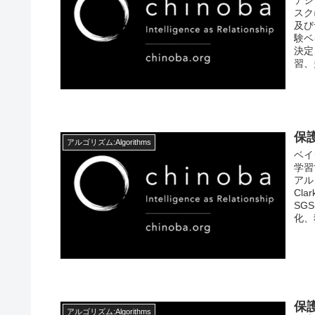
スク
及び
験ベ
決定
習、
保
アルゴリズム:Algorithms
ベイ
学習す
アル
Cla
SGS
化、
保
アルゴリズム:Algorithms