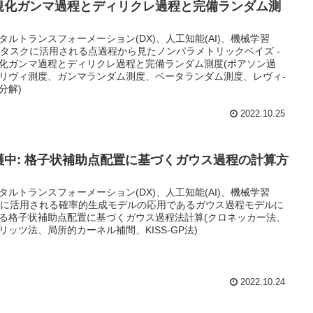
規化ガンマ過程とディリクレ過程と完備ランダム測
タルトランスフォーメーション(DX)、人工知能(AI)、機械学習
L)タスクに活用される点過程から見たノンパラメトリックベイズ -
化ガンマ過程とディリクレ過程と完備ランダム測度(ポアソン過
リヴィ測度、ガンマランダム測度、ベータランダム測度、レヴィ-
分解)
2022.10.25
護中: 格子状補助点配置に基づくガウス過程の計算方
タルトランスフォーメーション(DX)、人工知能(AI)、機械学習
L)に活用される確率的生成モデルの応用であるガウス過程モデルに
る格子状補助点配置に基づくガウス過程法計算(クロネッカー法、
リッツ法、局所的カーネル補間、KISS-GP法)
2022.10.24