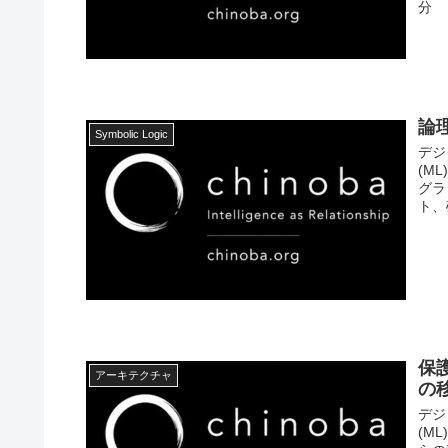
分
論
Symbolic Logic
デジ
(M
グラ
ト、
保
アーキテクチャ
の
デジ
(M