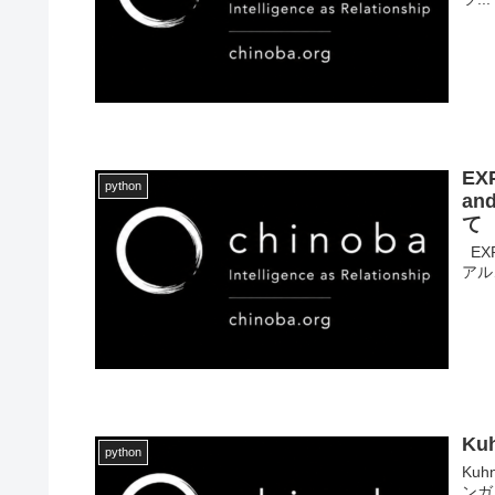
EXP
python
an
て
EXP3
アルゴ
Ku
python
Ku
ンガ