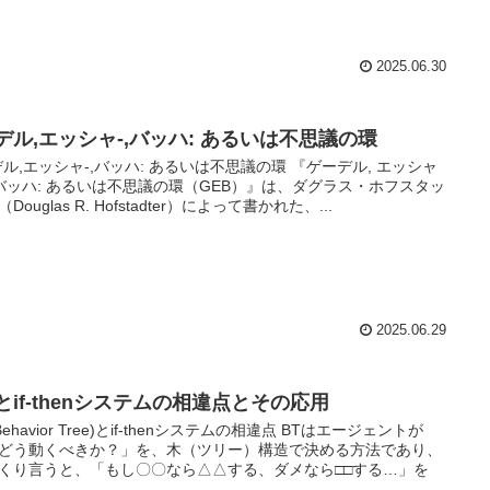
2025.06.30
-デル,エッシャ-,バッハ: あるいは不思議の環
デル,エッシャ-,バッハ: あるいは不思議の環 『ゲーデル, エッシャ
 バッハ: あるいは不思議の環（GEB）』は、ダグラス・ホフスタッ
Douglas R. Hofstadter）によって書かれた、...
2025.06.29
とif-thenシステムの相違点とその応用
Behavior Tree)とif-thenシステムの相違点 BTはエージェントが
どう動くべきか？」を、木（ツリー）構造で決める方法であり、
くり言うと、「もし〇〇なら△△する、ダメなら□□する…」を