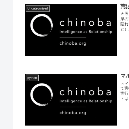
荒
Uncategorized
天照
県の
隠れ
と）
マ
python
スマ
で実
実行
トは