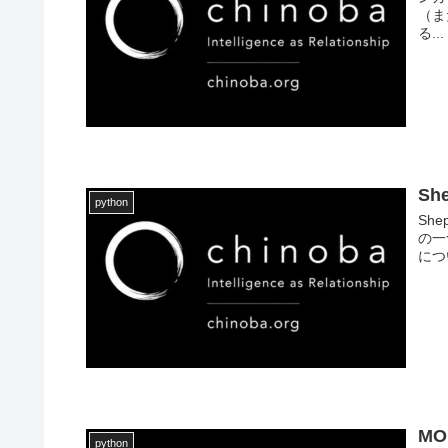
（ま
る...
Sh
python
She
の一つ
につ
MOP
python