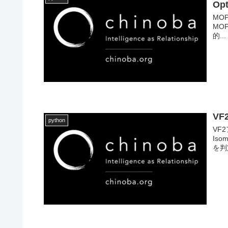
Op
MOP
MOP
的...
V
python
VF
Iso
を判