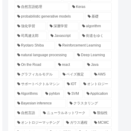
自然言語処理
Keras
probabilistic generative models
基礎
強化学習
深層学習
algorithm
司馬遼太郎
Javascript
街道をゆく
Ryotaro Shiba
Reinforcement Learning
natural language processing
Deep Learning
On the Road
react
Java
グラフィカルモデル
ベイズ推定
AWS
サポートベクトルマシン
IOT
オントロジー
Algorithms
pyhton
SVM
Application
Bayesian inference
クラスタリング
自然言語
ニューラルネットワーク
類似性
オントロジーマッチング
ガウス過程
MCMC