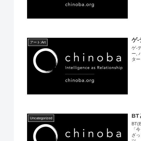
ゲ
アート:Art
ゲ-
ー,
ター（
BT
Uncategorized
BT(
「今
ざっ
ツ...