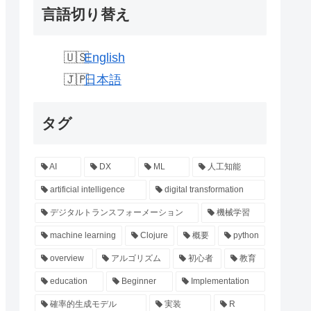
言語切り替え
English
日本語
タグ
AI
DX
ML
人工知能
artificial intelligence
digital transformation
デジタルトランスフォーメーション
機械学習
machine learning
Clojure
概要
python
overview
アルゴリズム
初心者
教育
education
Beginner
Implementation
確率的生成モデル
実装
R