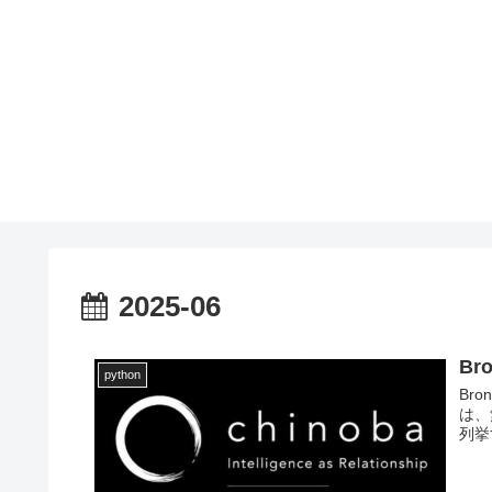
2025-06
Br
python
Br
は、
列挙