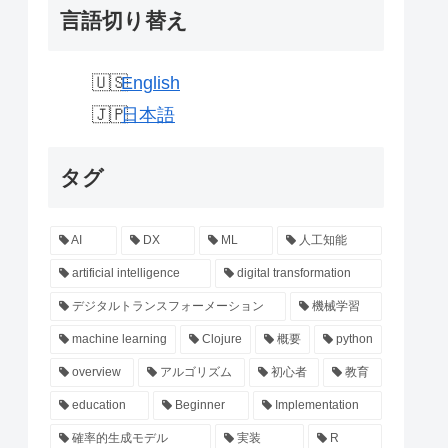
言語切り替え
English
日本語
タグ
AI
DX
ML
人工知能
artificial intelligence
digital transformation
デジタルトランスフォーメーション
機械学習
machine learning
Clojure
概要
python
overview
アルゴリズム
初心者
教育
education
Beginner
Implementation
確率的生成モデル
実装
R