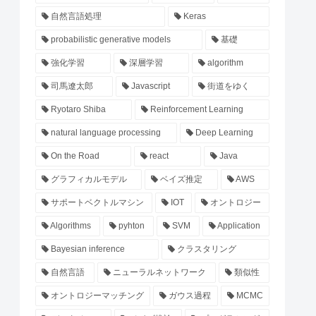
自然言語処理
Keras
probabilistic generative models
基礎
強化学習
深層学習
algorithm
司馬遼太郎
Javascript
街道をゆく
Ryotaro Shiba
Reinforcement Learning
natural language processing
Deep Learning
On the Road
react
Java
グラフィカルモデル
ベイズ推定
AWS
サポートベクトルマシン
IOT
オントロジー
Algorithms
pyhton
SVM
Application
Bayesian inference
クラスタリング
自然言語
ニューラルネットワーク
類似性
オントロジーマッチング
ガウス過程
MCMC