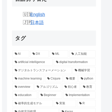
English
日本語
タグ
AI
DX
ML
人工知能
artificial intelligence
digital transformation
デジタルトランスフォーメーション
機械学習
machine learning
Clojure
概要
python
overview
アルゴリズム
初心者
教育
education
Beginner
Implementation
確率的生成モデル
実装
R
自然言語処理
Keras