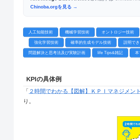
Chinoba.orgを見る →
人工知能技術
機械学習技術
オントロジー技術
強化学習技術
確率的生成モデル技術
説明でき
問題解決と思考法及び実験計画
life Tips&雑記
本
KPIの具体例
「
２時間でわかる【図解】ＫＰＩマネジメント
り。