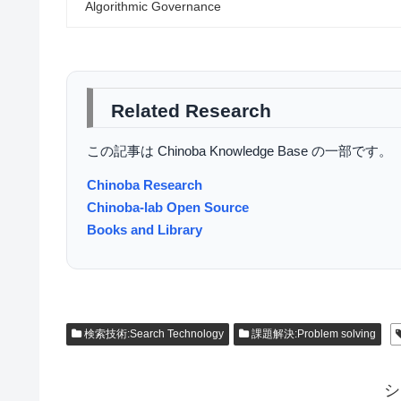
Algorithmic Governance
Related Research
この記事は Chinoba Knowledge Base の一部です。
Chinoba Research
Chinoba-lab Open Source
Books and Library
検索技術:Search Technology
課題解決:Problem solving
シ