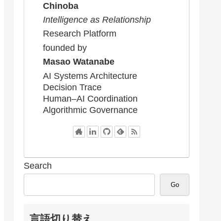
Chinoba
Intelligence as Relationship
Research Platform
founded by
Masao Watanabe
AI Systems Architecture
Decision Trace
Human–AI Coordination
Algorithmic Governance
Search
Go
言語切り替え