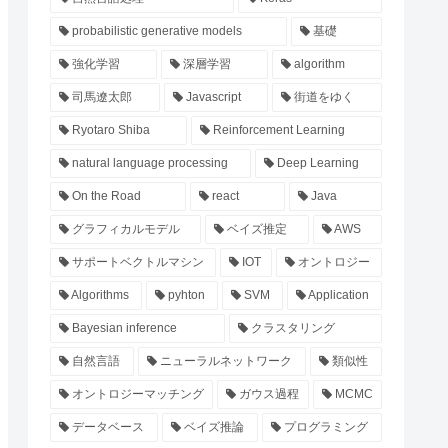
probabilistic generative models
基礎
強化学習
深層学習
algorithm
司馬遼太郎
Javascript
街道をゆく
Ryotaro Shiba
Reinforcement Learning
natural language processing
Deep Learning
On the Road
react
Java
グラフィカルモデル
ベイズ推定
AWS
サポートベクトルマシン
IOT
オントロジー
Algorithms
pyhton
SVM
Application
Bayesian inference
クラスタリング
自然言語
ニューラルネットワーク
類似性
オントロジーマッチング
ガウス過程
MCMC
データベース
ベイズ推論
プログラミング