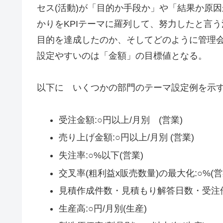
セス(活動)が「目的か手段か」や「結果か原
かりをKPIテーマに羅列して、努力したと言う
目的を達成したのか、そしてどのように管理会
設定やすいのは「金額」の目標値となる。
以下に いくつかの部門のテーマ設定例を示
受注金額:○円以上/月別 (営業)
売り上げ金額:○円以上/月別 (営業)
失注率:○%以下(営業)
交叉率(粗利益x販売数量)の最大化:○%(営
見積作成件数・見積もり解答日数・受注件
生産高:○円/月別(生産)