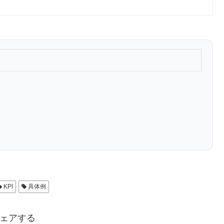
KPI
具体例
ェアする