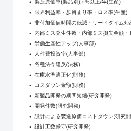
製造原価率(製品別):○%以上/年(生産)
限界利益率・歩留まり率・ロス率(生産)
非付加価値時間の低減・リードタイム短縮
内部ミス発生件数・内部ミス損失金額・ヒ
労働生産性アップ(人事部)
人件費投資率(人事部)
各種法令違反(法務)
在庫水準適正化(財務)
コスダウン金額(財務)
新製品開発の期間短縮(研究開発)
開発件数(研究開発)
設計による製造原価コストダウン(研究開
設計工数厳守(研究開発)