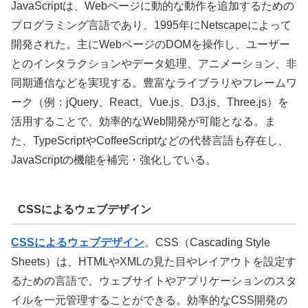
JavaScriptは、Webページに動的な動作を追加するための
プログラミング言語であり、1995年にNetscapeによって
開発された。主にWebページのDOMを操作し、ユーザー
とのインタラクションやデータ処理、アニメーション、非
同期通信などを実現する。豊富なライブラリやフレームワ
ーク（例：jQuery、React、Vue.js、D3.js、Three.js）を
活用することで、効率的なWeb開発が可能となる。ま
た、TypeScriptやCoffeeScriptなどの代替言語も存在し、
JavaScriptの機能を補完・強化している。
CSSによるウェブデザイン
CSSによるウェブデザイン
。
CSS（Cascading Style
Sheets）は、HTMLやXMLの見た目やレイアウトを設定す
るための言語で、ウェブサイトやアプリケーションのスタ
イルを一元管理することができる。効率的なCSS開発の