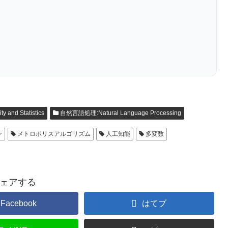
and Statistics
自然言語処理:Natural Language Processing
ン
メトロポリスアルゴリズム
人工知能
多変数
ェアする
Facebook
はてブ