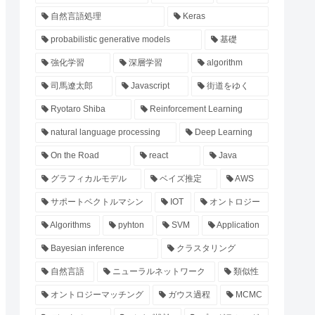
自然言語処理
Keras
probabilistic generative models
基礎
強化学習
深層学習
algorithm
司馬遼太郎
Javascript
街道をゆく
Ryotaro Shiba
Reinforcement Learning
natural language processing
Deep Learning
On the Road
react
Java
グラフィカルモデル
ベイズ推定
AWS
サポートベクトルマシン
IOT
オントロジー
Algorithms
pyhton
SVM
Application
Bayesian inference
クラスタリング
自然言語
ニューラルネットワーク
類似性
オントロジーマッチング
ガウス過程
MCMC