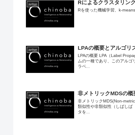
Rによるクラスタリング –
python
Rを使った機械学習、k-mea
LPAの概要とアルゴリ
python
LPAの概要 LPA（Label Pr
ムの一種であり、このアルゴ
ラベ...
非メトリックMDSの
python
非メトリックMDS(Non-metric
類似性や非類似性（しばしば
タを...