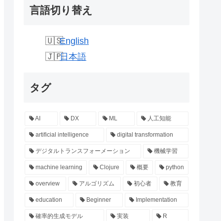
言語切り替え
English
日本語
タグ
AI
DX
ML
人工知能
artificial intelligence
digital transformation
デジタルトランスフォーメーション
機械学習
machine learning
Clojure
概要
python
overview
アルゴリズム
初心者
教育
education
Beginner
Implementation
確率的生成モデル
実装
R