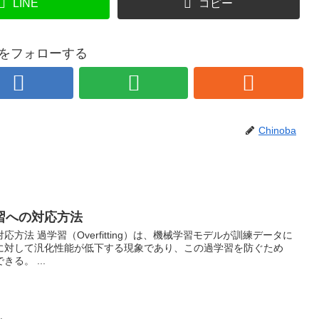
LINE
コピー
baをフォローする
Chinoba
習への対応方法
方法 過学習（Overfitting）は、機械学習モデルが訓練データに
に対して汎化性能が低下する現象であり、この過学習を防ぐため
る。 ...