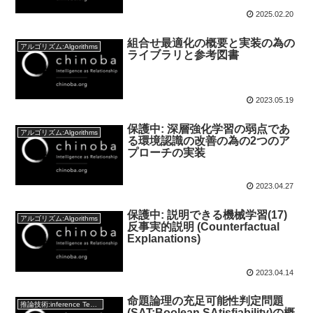
2025.02.20
組合せ最適化の概要と実装の為の
アルゴリズム:Algorithms
ライブラリと参考図書
2023.05.19
保護中: 深層強化学習の弱点であ
アルゴリズム:Algorithms
る環境認識の改善の為の2つのア
プローチの実装
2023.04.27
保護中: 説明できる機械学習(17)
アルゴリズム:Algorithms
反事実的説明 (Counterfactual
Explanations)
2023.04.14
命題論理の充足可能性判定問題
推論技術:inference Technology
(SAT:Boolean SAtisfiability)の概