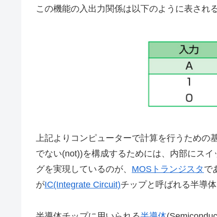
この機能の入出力関係は以下のように表され
上記よりコンピューターで計算を行うための基本要素で
でない(not))を構成するためには、内部に
グを実現しているのが、
MOSトランジスタ
で
が
IC(Integrate Circuit)
チップと呼ばれる半導体
半導体チップに用いられる
半導体
(Semico