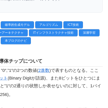
確率的生成モデル
アルゴリズム
ICT技術
ーアーキテクチャ
ITインフラストラクチャ技術
深層学習
本ブログのナビ
導体チップについて
”0″,”1″の2つの数値(
2進数
)で表すものとなる。ここ
ット
(Binary Digitが語源)、また8ビットをひとつにま
″と”1″の2通りの状態しか表せないのに対して、1バイ
256)。