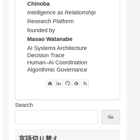
Chinoba
Intelligence as Relationship
Research Platform
founded by
Masao Watanabe
AI Systems Architecture
Decision Trace
Human–AI Coordination
Algorithmic Governance
Search
Go
言語切り替え