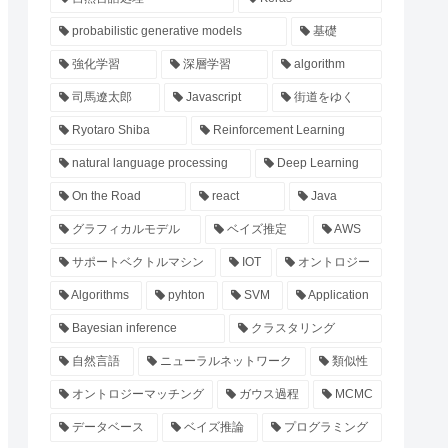
probabilistic generative models
基礎
強化学習
深層学習
algorithm
司馬遼太郎
Javascript
街道をゆく
Ryotaro Shiba
Reinforcement Learning
natural language processing
Deep Learning
On the Road
react
Java
グラフィカルモデル
ベイズ推定
AWS
サポートベクトルマシン
IOT
オントロジー
Algorithms
pyhton
SVM
Application
Bayesian inference
クラスタリング
自然言語
ニューラルネットワーク
類似性
オントロジーマッチング
ガウス過程
MCMC
データベース
ベイズ推論
プログラミング