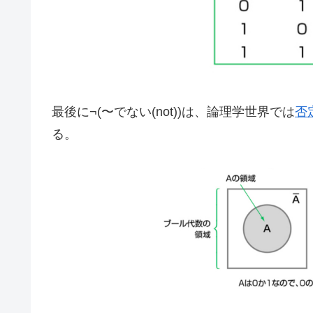
最後に¬(〜でない(not))は、論理学世界では
否定
る。