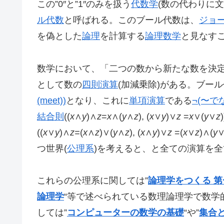
この”0″と”1″のみを扱う
代数学
(数の代わりに
ル代数
と呼ばれる。このブール代数は、
ジョ
を偽とした
論理
を計算する
論理数学
と見なす
数学において、「二つの数から新たな数を決
として数の
四則演算
(加減乗除)がある。ブー
(meet))
となり、これに
単項演算
である
¬(〜でな
結合則
((
x
∧
y
)∧
z
=
x
∧(
y
∧
z
), (
x
∨
y
)∨
z
=
x
∨(
y
∨
z
((
x
∨
y
)∧
z=
(
x
∧
z
)∨(
y
∧
z
), (
x
∧
y
)∨
z
=(
x
∨
z
)∧(
y
つ世界(
公理系
)を考えると、と全ての演算を
これらの公理系に関しては”
論理学をつくる 
論理学
“等で述べられている数理論理学で数学
しては”
コンピューターの数学の基礎
“や”
集合