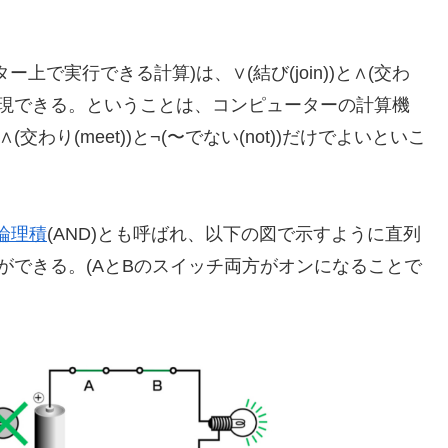
で実行できる計算)は、∨(結び(join))と∧(交わ
合わせで表現できる。ということは、コンピューターの計算機
(交わり(meet))と¬(〜でない(not))だけでよいといこ
論理積
(AND)とも呼ばれ、以下の図で示すように直列
ができる。(AとBのスイッチ両方がオンになることで