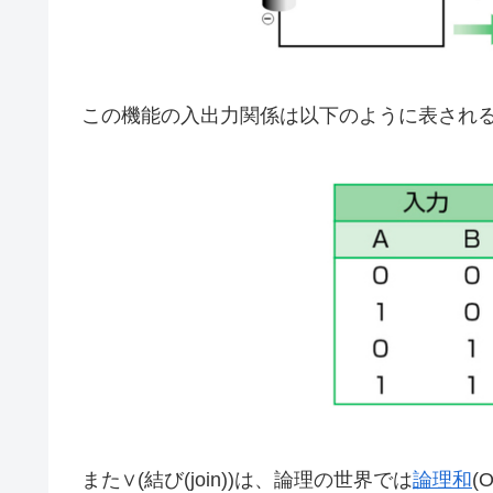
この機能の入出力関係は以下のように表され
また∨(結び(join))は、論理の世界では
論理和
(