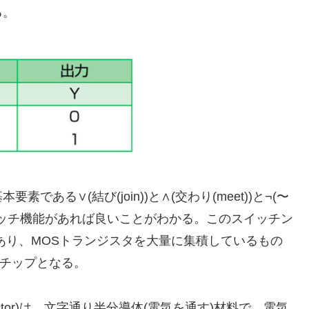
る。
ある∨(結び(join))と∧(交わり(meet))と¬(〜
スイッチ機能があれば良いことがわかる。このスイッチン
あり、MOSトランジスタを大量に集積しているもの
チップとなる。
nductor)は、文字通り半分導体(電気を通す)材料で、電気