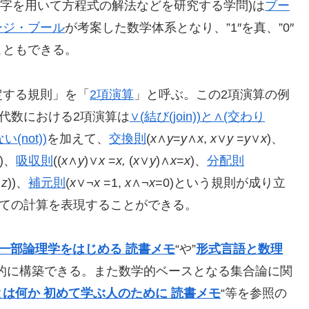
文字を用いて方程式の解法などを研究する学問)は
ブー
ージ・ブール
が考案した数学体系となり、”1″を真、”0″
こともできる。
定する規則」を「
2項演算
」と呼ぶ。この2項演算の例
ル代数における2項演算は
∨(結び(join))と∧(交わり
い(not))
を加えて、
交換則
(
x
∧
y
=
y
∧
x
,
x
∨
y
=
y
∨
x
)、
))、
吸収則
((
x
∧
y
)∨
x
=
x,
(
x
∨
y
)∧
x
=
x
)、
分配則
∨
z
))、
補元則
(
x
∨¬
x
=1,
x
∧¬
x
=0)という規則が成り立
全ての計算を表現することができる。
第一部論理学をはじめる 読書メモ
“や”
形式言語と数理
的に構築できる。また数学的ベースとなる集合論に関
とは何か 初めて学ぶ人のために 読書メモ
“等を参照の