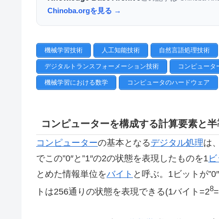
Chinoba.orgを見る →
機械学習技術
人工知能技術
自然言語処理技術
デジタルトランスフォーメーション技術
コンピュータ
機械学習における数学
コンピュータのハードウェア
コンピューターを構成する計算要素と半
コンピューター
の基本となる
デジタル処理
は、
でこの”0″と”1″の2の状態を表現したものを1
ビ
とめた情報単位を
バイト
と呼ぶ。1ビットが”0
8
トは256通りの状態を表現できる(1バイト=2
=