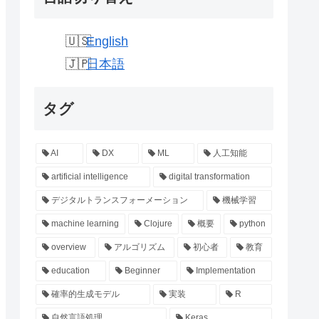
English
日本語
タグ
AI
DX
ML
人工知能
artificial intelligence
digital transformation
デジタルトランスフォーメーション
機械学習
machine learning
Clojure
概要
python
overview
アルゴリズム
初心者
教育
education
Beginner
Implementation
確率的生成モデル
実装
R
自然言語処理
Keras