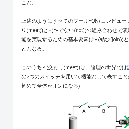
こと。
上述のようにすべてのブール代数(コンピューター上
り(meet))と¬(〜でない(not))の組み
能を実現するための基本要素は∨(結び(join))と∧
ととなる。
このうち∧(交わり(meet))は、論理の世界では
の2つのスイッチを用いて機能として表すこと
初めて全体がオンになる)