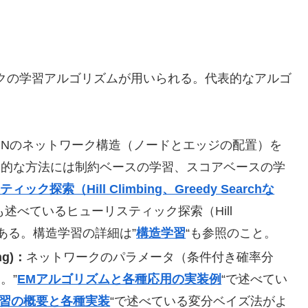
ークの学習アルゴリズムが用いられる。代表的なアルゴ
BNのネットワーク構造（ノードとエッジの配置）を
表的な方法には制約ベースの学習、スコアベースの学
ック探索（Hill Climbing、Greedy Searchな
も述べているヒューリスティック探索（Hill
など）がある。構造学習の詳細は”
構造学習
“も参照のこと。
ng)：
ネットワークのパラメータ（条件付き確率分
。”
EMアルゴリズムと各種応用の実装例
“で述べてい
習の概要と各種実装
“で述べている変分ベイズ法がよ