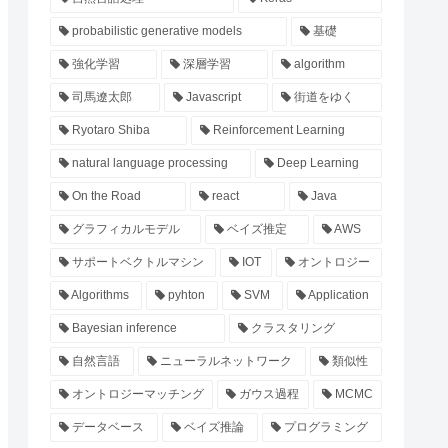
probabilistic generative models
基礎
強化学習
深層学習
algorithm
司馬遼太郎
Javascript
街道をゆく
Ryotaro Shiba
Reinforcement Learning
natural language processing
Deep Learning
On the Road
react
Java
グラフィカルモデル
ベイズ推定
AWS
サポートベクトルマシン
IOT
オントロジー
Algorithms
pyhton
SVM
Application
Bayesian inference
クラスタリング
自然言語
ニューラルネットワーク
類似性
オントロジーマッチング
ガウス過程
MCMC
データベース
ベイズ推論
プログラミング