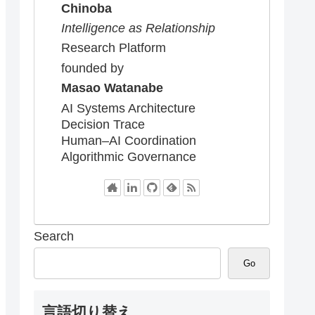
Chinoba
Intelligence as Relationship
Research Platform
founded by
Masao Watanabe
AI Systems Architecture
Decision Trace
Human–AI Coordination
Algorithmic Governance
Search
Go
言語切り替え