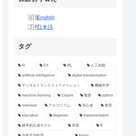
English
日本語
タグ
AI
DX
ML
人工知能
artificial intelligence
digital transformation
デジタルトランスフォーメーション
機械学習
machine learning
Clojure
概要
python
overview
アルゴリズム
初心者
教育
education
Beginner
Implementation
確率的生成モデル
実装
R
自然言語処理
Keras