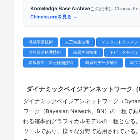
Knowledge Base Archive
この記事は Chinoba K
Chinoba.orgを見る →
機械学習技術
人工知能技術
デジタルトランスフ
自然言語処理技術
深層学習技術
トピックモデル
異常検知・変化検知技術
時系列データ解析
本ブ
ダイナミックベイジアンネットワーク（Dynami
ダイナミックベイジアンネットワーク（Dynamic 
ワーク（Bayesian Network、BN）
れる確率的グラフィカルモデルの一種となる。
ツールであり、様々な分野で応用されている。