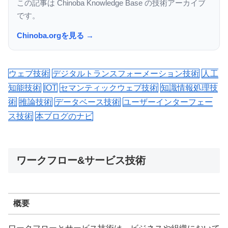
この記事は Chinoba Knowledge Base の技術アーカイブ
です。
Chinoba.orgを見る →
ウェブ技術
デジタルトランスフォーメーション技術
人工
知能技術
IOT
セマンティックウェブ技術
知識情報処理技
術
推論技術
データベース技術
ユーザーインターフェー
ス技術
本ブログのナビ
ワークフロー&サービス技術
概要