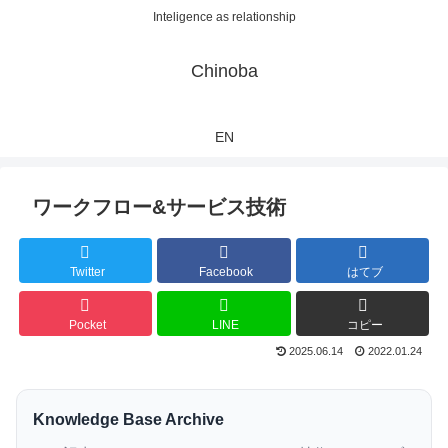
Inteligence as relationship
Chinoba
EN
ワークフロー&サービス技術
Twitter
Facebook
はてブ
Pocket
LINE
コピー
2025.06.14
2022.01.24
Knowledge Base Archive