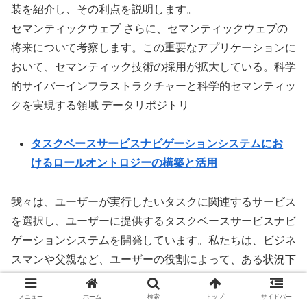
装を紹介し、その利点を説明します。
セマンティックウェブ さらに、セマンティックウェブの
将来について考察します。この重要なアプリケーションに
おいて、セマンティック技術の採用が拡大している。科学
的サイバーインフラストラクチャーと科学的セマンティッ
クを実現する領域 データリポジトリ
タスクベースサービスナビゲーションシステムにお
けるロールオントロジーの構築と活用
我々は、ユーザーが実行したいタスクに関連するサービス
を選択し、ユーザーに提供するタスクベースサービスナビ
ゲーションシステムを開発しています。私たちは、ビジネ
スマンや父親など、ユーザーの役割によって、ある状況下
で実行される可能性の高いタスクが異なることを確認しま
した。さらに研究を進めるため、ロールオントロジーを構
メニュー
ホーム
検索
トップ
サイドバー