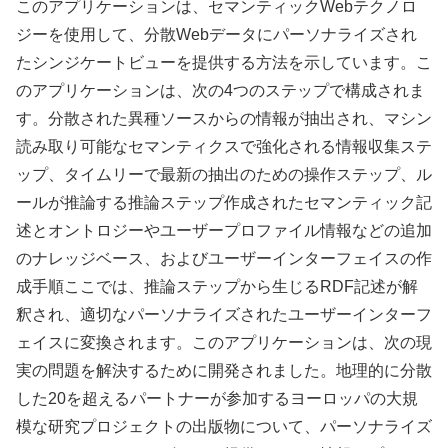
このアプリケーションは、セマンティックWebテクノロ
ジーを使用して、分散Webデータにパーソナライズされ
たシンジケートビューを提供する方法を示しています。こ
のアプリケーションは、次の4つのステップで構成されま
す。分散された異種ソースからの情報が抽出され、マシン
読み取り可能なセマンティクスで強化される情報収集ステ
ップ、タイムリーで最新の抽出のための操作ステップ、ル
ールが推論する推論ステップ作成されたセマンティック記
述とオントロジーやユーザープロファイル情報などの追加
のナレッジベース、およびユーザーインターフェイスの作
成手順ここでは、推論ステップから生じるRDF記述が解
釈され、適切なパーソナライズされたユーザーインターフ
ェイスに変換されます。このアプリケーションは、次の現
実の問題を解決するために開発されました。地理的に分散
した20を超えるパートナーが参加するヨーロッパの大規
模な研究プロジェクトの出版物について、パーソナライズ