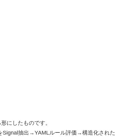
る形にしたものです。
Signal抽出→YAMLルール評価→構造化された