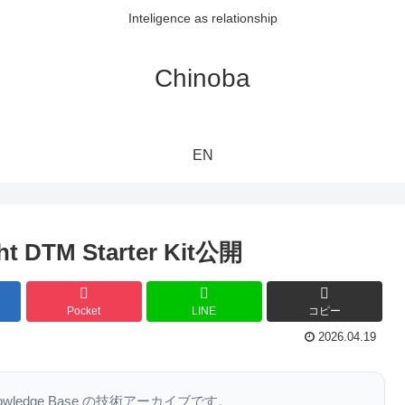
Inteligence as relationship
Chinoba
EN
TM Starter Kit公開
Pocket
LINE
コピー
2026.04.19
nowledge Base の技術アーカイブです。