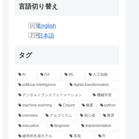
言語切り替え
English
日本語
タグ
AI
DX
ML
人工知能
artificial intelligence
digital transformation
デジタルトランスフォーメーション
機械学習
machine learning
Clojure
概要
python
overview
アルゴリズム
初心者
教育
education
Beginner
Implementation
確率的生成モデル
実装
R