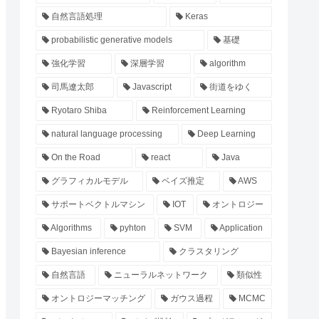
自然言語処理
Keras
probabilistic generative models
基礎
強化学習
深層学習
algorithm
司馬遼太郎
Javascript
街道をゆく
Ryotaro Shiba
Reinforcement Learning
natural language processing
Deep Learning
On the Road
react
Java
グラフィカルモデル
ベイズ推定
AWS
サポートベクトルマシン
IOT
オントロジー
Algorithms
pyhton
SVM
Application
Bayesian inference
クラスタリング
自然言語
ニューラルネットワーク
類似性
オントロジーマッチング
ガウス過程
MCMC