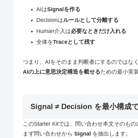
AIは
Signalを作る
Decisionは
ルールとして分離する
Human介入は
必要なときだけ入れる
全体を
Traceとして残す
つまり、AIをそのまま判断者にするのではな
AIの上に意思決定構造を載せる
ための最小実
Signal ≠ Decision を最小
このStarter Kitでは、問い合わせ本文そ
まず問い合わせから
Signal
を抽出します。