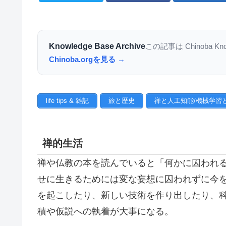
Knowledge Base Archive
この記事は Chinoba K
Chinoba.orgを見る →
life tips & 雑記
旅と歴史
禅と人工知能/機械学習
禅的生活
禅や仏教の本を読んでいると「何かに囚われ
せに生きるためには変な妄想に囚われずに今
を起こしたり、新しい技術を作り出したり、
積や仮説への執着が大事になる。