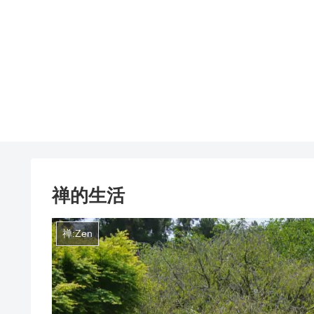
禅的生活
禅:Zen