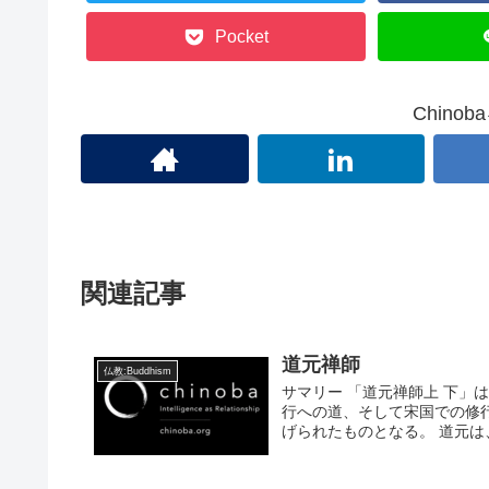
Pocket
Chino
関連記事
道元禅師
仏教:Buddhism
サマリー 「道元禅師上 下
行への道、そして宋国での修
げられたものとなる。 道元は、