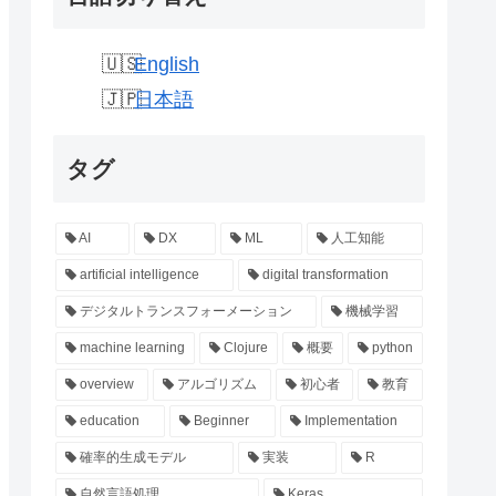
English
日本語
タグ
AI
DX
ML
人工知能
artificial intelligence
digital transformation
デジタルトランスフォーメーション
機械学習
machine learning
Clojure
概要
python
overview
アルゴリズム
初心者
教育
education
Beginner
Implementation
確率的生成モデル
実装
R
自然言語処理
Keras