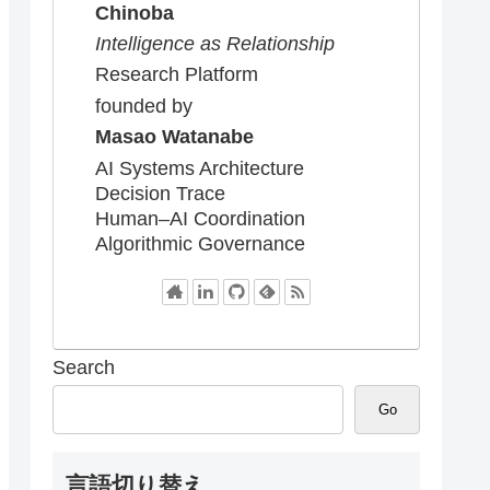
Chinoba
Intelligence as Relationship
Research Platform
founded by
Masao Watanabe
AI Systems Architecture
Decision Trace
Human–AI Coordination
Algorithmic Governance
Search
Go
言語切り替え