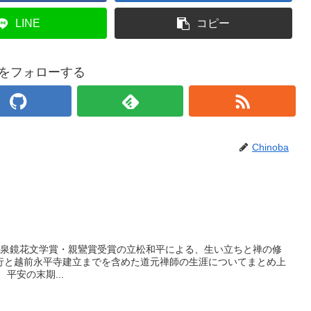
LINE
コピー
baをフォローする
Chinoba
」は泉鏡花文学賞・親鸞賞受賞の立松和平による、生い立ちと禅の修
行と越前永平寺建立までを含めた道元禅師の生涯についてまとめ上
平安の末期...