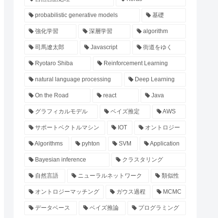
probabilistic generative models
基礎
強化学習
深層学習
algorithm
司馬遼太郎
Javascript
街道をゆく
Ryotaro Shiba
Reinforcement Learning
natural language processing
Deep Learning
On the Road
react
Java
グラフィカルモデル
ベイズ推定
AWS
サポートベクトルマシン
IOT
オントロジー
Algorithms
pyhton
SVM
Application
Bayesian inference
クラスタリング
自然言語
ニューラルネットワーク
類似性
オントロジーマッチング
ガウス過程
MCMC
データベース
ベイズ推論
プログラミング